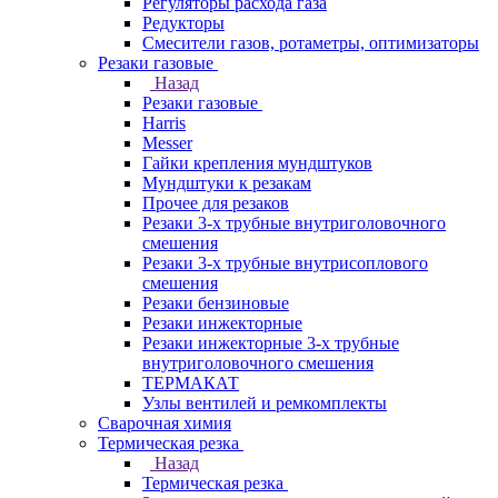
Регуляторы расхода газа
Редукторы
Смесители газов, ротаметры, оптимизаторы
Резаки газовые
Назад
Резаки газовые
Harris
Messer
Гайки крепления мундштуков
Мундштуки к резакам
Прочее для резаков
Резаки 3-х трубные внутриголовочного
смешения
Резаки 3-х трубные внутрисоплового
смешения
Резаки бензиновые
Резаки инжекторные
Резаки инжекторные 3-х трубные
внутриголовочного смешения
ТЕРМАКАТ
Узлы вентилей и ремкомплекты
Сварочная химия
Термическая резка
Назад
Термическая резка