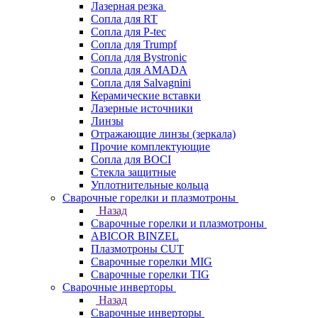
Лазерная резка
Сопла для RT
Сопла для P-tec
Сопла для Trumpf
Сопла для Bystronic
Сопла для AMADA
Сопла для Salvagnini
Керамические вставки
Лазерные источники
Линзы
Отражающие линзы (зеркала)
Прочие комплектующие
Сопла для BOCI
Стекла защитные
Уплотнительные кольца
Сварочные горелки и плазмотроны
Назад
Сварочные горелки и плазмотроны
ABICOR BINZEL
Плазмотроны CUT
Сварочные горелки MIG
Сварочные горелки TIG
Сварочные инверторы
Назад
Сварочные инверторы