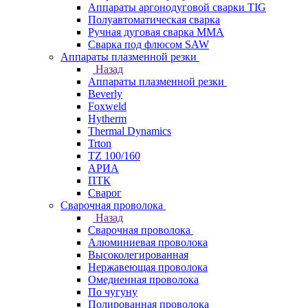
Аппараты аргонодуговой сварки TIG
Полуавтоматическая сварка
Ручная дуговая сварка MMA
Сварка под флюсом SAW
Аппараты плазменной резки
Назад
Аппараты плазменной резки
Beverly
Foxweld
Hytherm
Thermal Dynamics
Trton
TZ 100/160
АРИА
ПТК
Сварог
Сварочная проволока
Назад
Сварочная проволока
Алюминиевая проволока
Высоколегированная
Нержавеющая проволока
Омедненная проволока
По чугуну
Полированная проволока