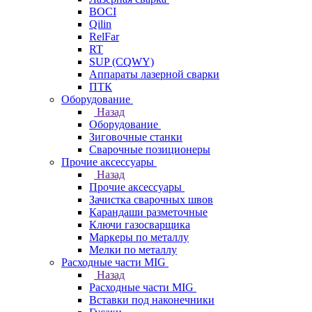
BOCI
Qilin
RelFar
RT
SUP (CQWY)
Аппараты лазерной сварки
ПТК
Оборудование
Назад
Оборудование
Зиговочные станки
Сварочные позиционеры
Прочие аксессуары
Назад
Прочие аксессуары
Зачистка сварочных швов
Карандаши разметочные
Ключи газосварщика
Маркеры по металлу
Мелки по металлу
Расходные части MIG
Назад
Расходные части MIG
Вставки под наконечники