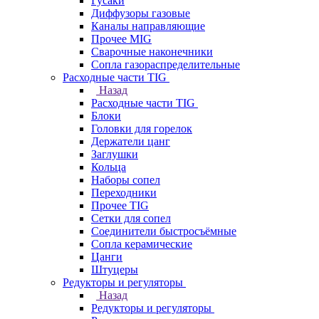
Гусаки
Диффузоры газовые
Каналы направляющие
Прочее MIG
Сварочные наконечники
Сопла газораспределительные
Расходные части TIG
Назад
Расходные части TIG
Блоки
Головки для горелок
Держатели цанг
Заглушки
Кольца
Наборы сопел
Переходники
Прочее TIG
Сетки для сопел
Соединители быстросъёмные
Сопла керамические
Цанги
Штуцеры
Редукторы и регуляторы
Назад
Редукторы и регуляторы