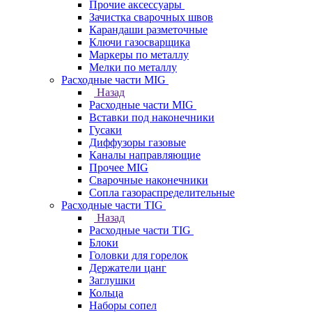
Прочие аксессуары
Зачистка сварочных швов
Карандаши разметочные
Ключи газосварщика
Маркеры по металлу
Мелки по металлу
Расходные части MIG
Назад
Расходные части MIG
Вставки под наконечники
Гусаки
Диффузоры газовые
Каналы направляющие
Прочее MIG
Сварочные наконечники
Сопла газораспределительные
Расходные части TIG
Назад
Расходные части TIG
Блоки
Головки для горелок
Держатели цанг
Заглушки
Кольца
Наборы сопел