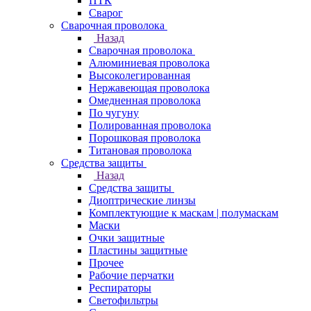
ПТК
Сварог
Сварочная проволока
Назад
Сварочная проволока
Алюминиевая проволока
Высоколегированная
Нержавеющая проволока
Омедненная проволока
По чугуну
Полированная проволока
Порошковая проволока
Титановая проволока
Средства защиты
Назад
Средства защиты
Диоптрические линзы
Комплектующие к маскам | полумаскам
Маски
Очки защитные
Пластины защитные
Прочее
Рабочие перчатки
Респираторы
Светофильтры