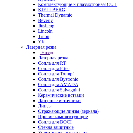
Комплектующие к плазмотронам CUT
KJELLBERG
Thermal Dynamic
Beverly
Jiusheng
Lincoln
Triton
YK
Лазерная резка
Назад
Лазерная резка
Сопла для RT
Сопла для P-tec
Сопла для Trumpf
Сопла для Bystronic
Сопла для AMADA
Сопла для Salvagnini
Керамические вставки
Лазерные источники
Линзы
Отражающие линзы (зеркала)
Прочие комплектующие
Сопла для BOCI
Стекла защитные
Уплотнительные кольца