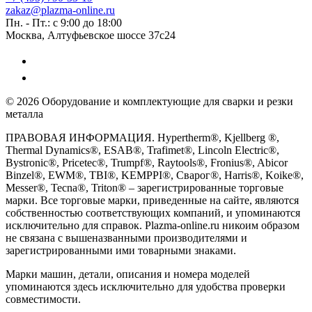
zakaz@plazma-online.ru
Пн. - Пт.: с 9:00 до 18:00
Москва, Алтуфьевское шоссе 37с24
© 2026 Оборудование и комплектующие для сварки и резки
металла
ПРАВОВАЯ ИНФОРМАЦИЯ. Hypertherm®, Kjellberg ®,
Thermal Dynamics®, ESAB®, Trafimet®, Lincoln Electric®,
Bystronic®, Pricetec®, Trumpf®, Raytools®, Fronius®, Abicor
Binzel®, EWM®, TBI®, KEMPPI®, Сварог®, Harris®, Koike®,
Messer®, Tecna®, Triton® – зарегистрированные торговые
марки. Все торговые марки, приведенные на сайте, являются
собственностью соответствующих компаний, и упоминаются
исключительно для справок. Plazma-online.ru никоим образом
не связана с вышеназванными производителями и
зарегистрированными ими товарными знаками.
Марки машин, детали, описания и номера моделей
упоминаются здесь исключительно для удобства проверки
совместимости.