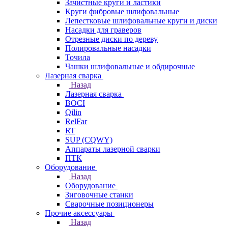
Зачистные круги и ластики
Круги фибровые шлифовальные
Лепестковые шлифовальные круги и диски
Насадки для граверов
Отрезные диски по дереву
Полировальные насадки
Точила
Чашки шлифовальные и обдирочные
Лазерная сварка
Назад
Лазерная сварка
BOCI
Qilin
RelFar
RT
SUP (CQWY)
Аппараты лазерной сварки
ПТК
Оборудование
Назад
Оборудование
Зиговочные станки
Сварочные позиционеры
Прочие аксессуары
Назад