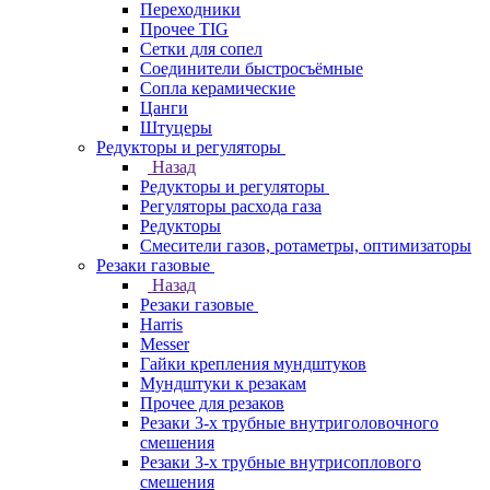
Переходники
Прочее TIG
Сетки для сопел
Соединители быстросъёмные
Сопла керамические
Цанги
Штуцеры
Редукторы и регуляторы
Назад
Редукторы и регуляторы
Регуляторы расхода газа
Редукторы
Смесители газов, ротаметры, оптимизаторы
Резаки газовые
Назад
Резаки газовые
Harris
Messer
Гайки крепления мундштуков
Мундштуки к резакам
Прочее для резаков
Резаки 3-х трубные внутриголовочного
смешения
Резаки 3-х трубные внутрисоплового
смешения