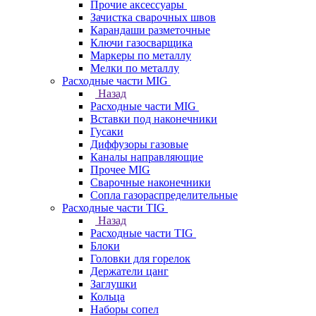
Прочие аксессуары
Зачистка сварочных швов
Карандаши разметочные
Ключи газосварщика
Маркеры по металлу
Мелки по металлу
Расходные части MIG
Назад
Расходные части MIG
Вставки под наконечники
Гусаки
Диффузоры газовые
Каналы направляющие
Прочее MIG
Сварочные наконечники
Сопла газораспределительные
Расходные части TIG
Назад
Расходные части TIG
Блоки
Головки для горелок
Держатели цанг
Заглушки
Кольца
Наборы сопел