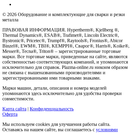
© 2026 Оборудование и комплектующие для сварки и резки
металла
ПРАВОВАЯ ИНФОРМАЦИЯ. Hypertherm®, Kjellberg ®,
Thermal Dynamics®, ESAB®, Trafimet®, Lincoln Electric®,
Bystronic®, Pricetec®, Trumpf®, Raytools®, Fronius®, Abicor
Binzel®, EWM®, TBI®, KEMPPI®, Сварог®, Harris®, Koike®,
Messer®, Tecna®, Triton® – зарегистрированные торговые
марки. Все торговые марки, приведенные на сайте, являются
собственностью соответствующих компаний, и упоминаются
исключительно для справок. Plazma-online.ru никоим образом
не связана с вышеназванными производителями и
зарегистрированными ими товарными знаками.
Марки машин, детали, описания и номера моделей
упоминаются здесь исключительно для удобства проверки
совместимости.
Карта сайта
|
Конфиденциальность
Оферта
Мы используем cookies для улучшения работы сайта.
Оставаясь на нашем сайте, вы соглашаетесь с
условиями