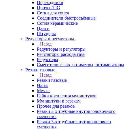
Переходники
Прочее TIG
Сетки для сопел
Соединители быстросъёмные
Сопла керамические
Цанги
Штуцеры
Редукторы и регуляторы
Назад
Редукторы и регуляторы
Регуляторы расхода газа
Редукторы
Смесители газов, ротаметры, оптимизаторы
Резаки газовые
Назад
Резаки газовые
Harris
Messer
Гайки крепления мундштуков
Мундштуки к резакам
Прочее для резаков
Резаки 3-х трубные внутриголовочного
смешения
Резаки 3-х трубные внутрисоплового
смешения