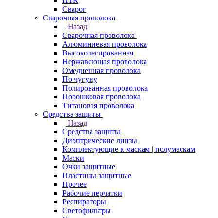
ПТК
Сварог
Сварочная проволока
Назад
Сварочная проволока
Алюминиевая проволока
Высоколегированная
Нержавеющая проволока
Омедненная проволока
По чугуну
Полированная проволока
Порошковая проволока
Титановая проволока
Средства защиты
Назад
Средства защиты
Диоптрические линзы
Комплектующие к маскам | полумаскам
Маски
Очки защитные
Пластины защитные
Прочее
Рабочие перчатки
Респираторы
Светофильтры