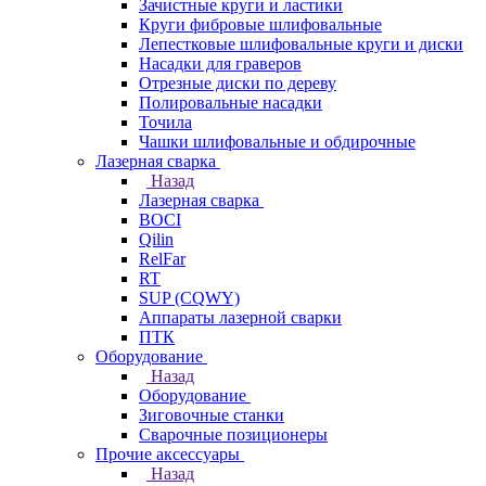
Зачистные круги и ластики
Круги фибровые шлифовальные
Лепестковые шлифовальные круги и диски
Насадки для граверов
Отрезные диски по дереву
Полировальные насадки
Точила
Чашки шлифовальные и обдирочные
Лазерная сварка
Назад
Лазерная сварка
BOCI
Qilin
RelFar
RT
SUP (CQWY)
Аппараты лазерной сварки
ПТК
Оборудование
Назад
Оборудование
Зиговочные станки
Сварочные позиционеры
Прочие аксессуары
Назад