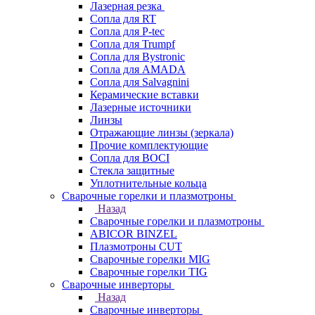
Лазерная резка
Сопла для RT
Сопла для P-tec
Сопла для Trumpf
Сопла для Bystronic
Сопла для AMADA
Сопла для Salvagnini
Керамические вставки
Лазерные источники
Линзы
Отражающие линзы (зеркала)
Прочие комплектующие
Сопла для BOCI
Стекла защитные
Уплотнительные кольца
Сварочные горелки и плазмотроны
Назад
Сварочные горелки и плазмотроны
ABICOR BINZEL
Плазмотроны CUT
Сварочные горелки MIG
Сварочные горелки TIG
Сварочные инверторы
Назад
Сварочные инверторы