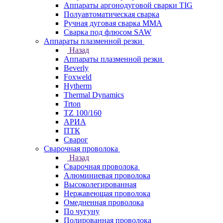
Аппараты аргонодуговой сварки TIG
Полуавтоматическая сварка
Ручная дуговая сварка MMA
Сварка под флюсом SAW
Аппараты плазменной резки
Назад
Аппараты плазменной резки
Beverly
Foxweld
Hytherm
Thermal Dynamics
Trton
TZ 100/160
АРИА
ПТК
Сварог
Сварочная проволока
Назад
Сварочная проволока
Алюминиевая проволока
Высоколегированная
Нержавеющая проволока
Омедненная проволока
По чугуну
Полированная проволока