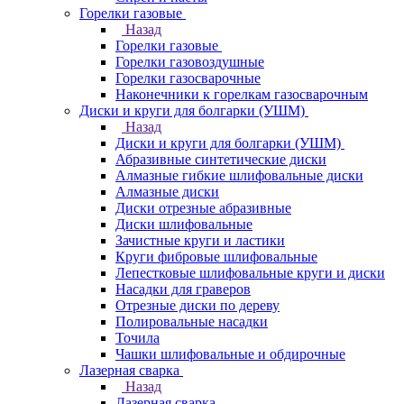
Горелки газовые
Назад
Горелки газовые
Горелки газовоздушные
Горелки газосварочные
Наконечники к горелкам газосварочным
Диски и круги для болгарки (УШМ)
Назад
Диски и круги для болгарки (УШМ)
Абразивные синтетические диски
Алмазные гибкие шлифовальные диски
Алмазные диски
Диски отрезные абразивные
Диски шлифовальные
Зачистные круги и ластики
Круги фибровые шлифовальные
Лепестковые шлифовальные круги и диски
Насадки для граверов
Отрезные диски по дереву
Полировальные насадки
Точила
Чашки шлифовальные и обдирочные
Лазерная сварка
Назад
Лазерная сварка