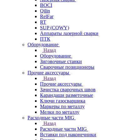
BOCI
Qilin
RelFar
RT
SUP (CQWY)
Аппараты лазерной сварки
ПТК
Оборудование
Назад
Оборудование
Зиговочные станки
Сварочные позиционеры
Прочие аксессуары
Назад
Прочие аксессуары
Зачистка сварочных швов
Карандаши разметочные
Ключи газосварщика
Маркеры по металлу
Мелки по металлу
Расходные части MIG
Назад
Расходные части MIG
Вставки под наконечники