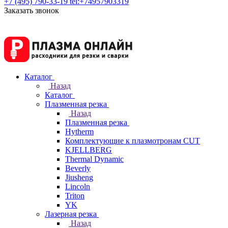
+7 (495) 790-33-19
tel:+74957903319
Заказать звонок
Каталог
Назад
Каталог
Плазменная резка
Назад
Плазменная резка
Hytherm
Комплектующие к плазмотронам CUT
KJELLBERG
Thermal Dynamic
Beverly
Jiusheng
Lincoln
Triton
YK
Лазерная резка
Назад