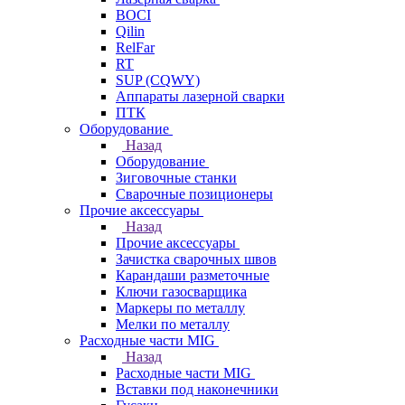
BOCI
Qilin
RelFar
RT
SUP (CQWY)
Аппараты лазерной сварки
ПТК
Оборудование
Назад
Оборудование
Зиговочные станки
Сварочные позиционеры
Прочие аксессуары
Назад
Прочие аксессуары
Зачистка сварочных швов
Карандаши разметочные
Ключи газосварщика
Маркеры по металлу
Мелки по металлу
Расходные части MIG
Назад
Расходные части MIG
Вставки под наконечники