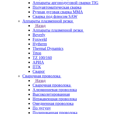
Аппараты аргонодуговой сварки TIG
Полуавтоматическая сварка
Ручная дуговая сварка MMA
Сварка под флюсом SAW
Аппараты плазменной резки
Назад
Аппараты плазменной резки
Beverly
Foxweld
Hytherm
Thermal Dynamics
Trton
TZ 100/160
АРИА
ПТК
Сварог
Сварочная проволока
Назад
Сварочная проволока
Алюминиевая проволока
Высоколегированная
Нержавеющая проволока
Омедненная проволока
По чугуну
Полированная проволока