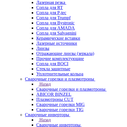
Лазерная резка
Сопла для RT
Сопла для P-tec
Сопла для Trumpf
Сопла для Bystronic
Сопла для AMADA
Сопла для Salvagnini
Керамические вставки
Лазерные источники
Линзы
Отражающие линзы (зеркала)
Прочие комплектующие
Сопла для BOCI
Стекла защитные
Уплотнительные кольца
Сварочные горелки и плазмотроны
Назад
Сварочные горелки и плазмотроны
ABICOR BINZEL
Плазмотроны CUT
Сварочные горелки MIG
Сварочные горелки TIG
Сварочные инверторы
Назад
Сварочные инверторы