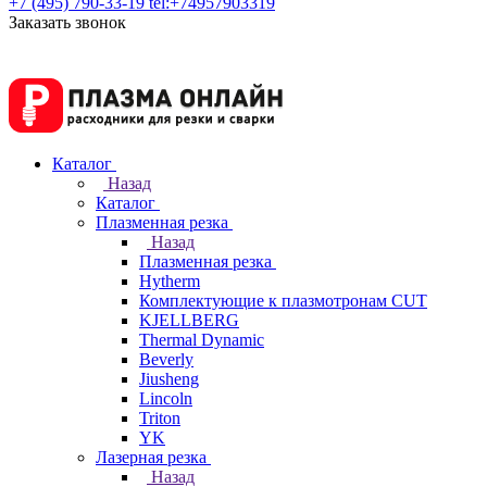
+7 (495) 790-33-19
tel:+74957903319
Заказать звонок
Каталог
Назад
Каталог
Плазменная резка
Назад
Плазменная резка
Hytherm
Комплектующие к плазмотронам CUT
KJELLBERG
Thermal Dynamic
Beverly
Jiusheng
Lincoln
Triton
YK
Лазерная резка
Назад