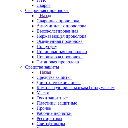
ПТК
Сварог
Сварочная проволока
Назад
Сварочная проволока
Алюминиевая проволока
Высоколегированная
Нержавеющая проволока
Омедненная проволока
По чугуну
Полированная проволока
Порошковая проволока
Титановая проволока
Средства защиты
Назад
Средства защиты
Диоптрические линзы
Комплектующие к маскам | полумаскам
Маски
Очки защитные
Пластины защитные
Прочее
Рабочие перчатки
Респираторы
Светофильтры