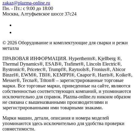
zakaz@plazma-online.ru
Пн. - Пт.: с 9:00 до 18:00
Москва, Алтуфьевское шоссе 37с24
© 2026 Оборудование и комплектующие для сварки и резки
металла
ПРАВОВАЯ ИНФОРМАЦИЯ. Hypertherm®, Kjellberg ®,
Thermal Dynamics®, ESAB®, Trafimet®, Lincoln Electric®,
Bystronic®, Pricetec®, Trumpf®, Raytools®, Fronius®, Abicor
Binzel®, EWM®, TBI®, KEMPPI®, Сварог®, Harris®, Koike®,
Messer®, Tecna®, Triton® – зарегистрированные торговые
марки. Все торговые марки, приведенные на сайте, являются
собственностью соответствующих компаний, и упоминаются
исключительно для справок. Plazma-online.ru никоим образом
не связана с вышеназванными производителями и
зарегистрированными ими товарными знаками.
Марки машин, детали, описания и номера моделей
упоминаются здесь исключительно для удобства проверки
совместимости.