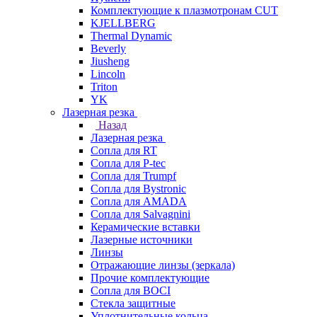
Комплектующие к плазмотронам CUT
KJELLBERG
Thermal Dynamic
Beverly
Jiusheng
Lincoln
Triton
YK
Лазерная резка
Назад
Лазерная резка
Сопла для RT
Сопла для P-tec
Сопла для Trumpf
Сопла для Bystronic
Сопла для AMADA
Сопла для Salvagnini
Керамические вставки
Лазерные источники
Линзы
Отражающие линзы (зеркала)
Прочие комплектующие
Сопла для BOCI
Стекла защитные
Уплотнительные кольца