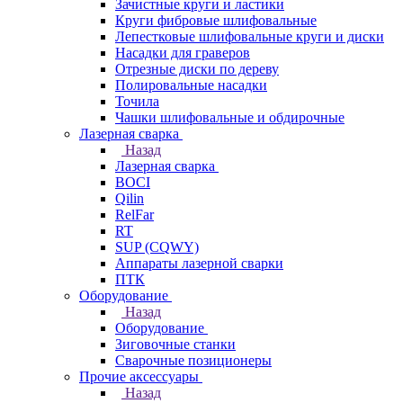
Зачистные круги и ластики
Круги фибровые шлифовальные
Лепестковые шлифовальные круги и диски
Насадки для граверов
Отрезные диски по дереву
Полировальные насадки
Точила
Чашки шлифовальные и обдирочные
Лазерная сварка
Назад
Лазерная сварка
BOCI
Qilin
RelFar
RT
SUP (CQWY)
Аппараты лазерной сварки
ПТК
Оборудование
Назад
Оборудование
Зиговочные станки
Сварочные позиционеры
Прочие аксессуары
Назад