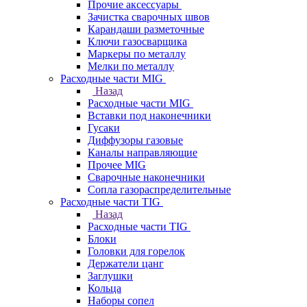
Прочие аксессуары
Зачистка сварочных швов
Карандаши разметочные
Ключи газосварщика
Маркеры по металлу
Мелки по металлу
Расходные части MIG
Назад
Расходные части MIG
Вставки под наконечники
Гусаки
Диффузоры газовые
Каналы направляющие
Прочее MIG
Сварочные наконечники
Сопла газораспределительные
Расходные части TIG
Назад
Расходные части TIG
Блоки
Головки для горелок
Держатели цанг
Заглушки
Кольца
Наборы сопел