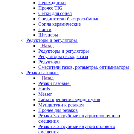
Переходники
Прочее TIG
Сетки для сопел
Соединители быстросъёмные
Сопла керамические
Цанги
Штуцеры
Редукторы и регуляторы
Назад
Редукторы и регуляторы
Регуляторы расхода газа
Редукторы
Смесители газов, ротаметры, оптимизаторы
Резаки газовые
Назад
Резаки газовые
Harris
Messer
Гайки крепления мундштуков
Мундштуки к резакам
Прочее для резаков
Резаки 3-х трубные внутриголовочного
смешения
Резаки 3-х трубные внутрисоплового
смешения