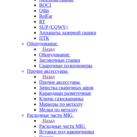
BOCI
Qilin
RelFar
RT
SUP (CQWY)
Аппараты лазерной сварки
ПТК
Оборудование
Назад
Оборудование
Зиговочные станки
Сварочные позиционеры
Прочие аксессуары
Назад
Прочие аксессуары
Зачистка сварочных швов
Карандаши разметочные
Ключи газосварщика
Маркеры по металлу
Мелки по металлу
Расходные части MIG
Назад
Расходные части MIG
Вставки под наконечники