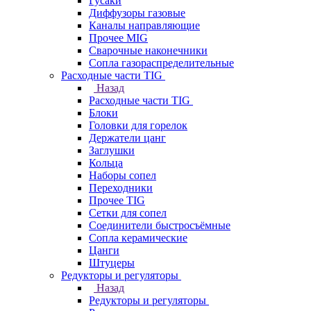
Гусаки
Диффузоры газовые
Каналы направляющие
Прочее MIG
Сварочные наконечники
Сопла газораспределительные
Расходные части TIG
Назад
Расходные части TIG
Блоки
Головки для горелок
Держатели цанг
Заглушки
Кольца
Наборы сопел
Переходники
Прочее TIG
Сетки для сопел
Соединители быстросъёмные
Сопла керамические
Цанги
Штуцеры
Редукторы и регуляторы
Назад
Редукторы и регуляторы