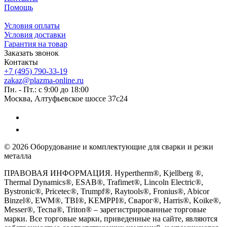
Помощь
Условия оплаты
Условия доставки
Гарантия на товар
Заказать звонок
Контакты
+7 (495) 790-33-19
zakaz@plazma-online.ru
Пн. - Пт.: с 9:00 до 18:00
Москва, Алтуфьевское шоссе 37с24
© 2026 Оборудование и комплектующие для сварки и резки
металла
ПРАВОВАЯ ИНФОРМАЦИЯ. Hypertherm®, Kjellberg ®,
Thermal Dynamics®, ESAB®, Trafimet®, Lincoln Electric®,
Bystronic®, Pricetec®, Trumpf®, Raytools®, Fronius®, Abicor
Binzel®, EWM®, TBI®, KEMPPI®, Сварог®, Harris®, Koike®,
Messer®, Tecna®, Triton® – зарегистрированные торговые
марки. Все торговые марки, приведенные на сайте, являются