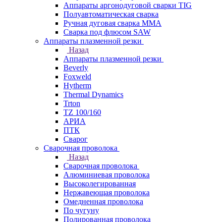
Аппараты аргонодуговой сварки TIG
Полуавтоматическая сварка
Ручная дуговая сварка MMA
Сварка под флюсом SAW
Аппараты плазменной резки
Назад
Аппараты плазменной резки
Beverly
Foxweld
Hytherm
Thermal Dynamics
Trton
TZ 100/160
АРИА
ПТК
Сварог
Сварочная проволока
Назад
Сварочная проволока
Алюминиевая проволока
Высоколегированная
Нержавеющая проволока
Омедненная проволока
По чугуну
Полированная проволока