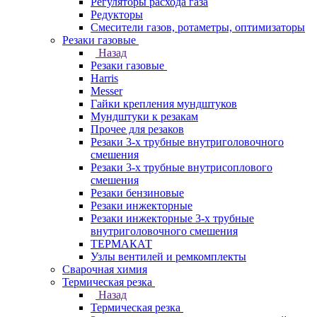
Регуляторы расхода газа
Редукторы
Смесители газов, ротаметры, оптимизаторы
Резаки газовые
Назад
Резаки газовые
Harris
Messer
Гайки крепления мундштуков
Мундштуки к резакам
Прочее для резаков
Резаки 3-х трубные внутриголовочного
смешения
Резаки 3-х трубные внутрисоплового
смешения
Резаки бензиновые
Резаки инжекторные
Резаки инжекторные 3-х трубные
внутриголовочного смешения
ТЕРМАКАТ
Узлы вентилей и ремкомплекты
Сварочная химия
Термическая резка
Назад
Термическая резка