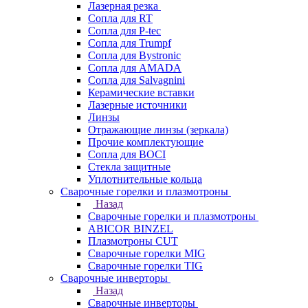
Лазерная резка
Сопла для RT
Сопла для P-tec
Сопла для Trumpf
Сопла для Bystronic
Сопла для AMADA
Сопла для Salvagnini
Керамические вставки
Лазерные источники
Линзы
Отражающие линзы (зеркала)
Прочие комплектующие
Сопла для BOCI
Стекла защитные
Уплотнительные кольца
Сварочные горелки и плазмотроны
Назад
Сварочные горелки и плазмотроны
ABICOR BINZEL
Плазмотроны CUT
Сварочные горелки MIG
Сварочные горелки TIG
Сварочные инверторы
Назад
Сварочные инверторы