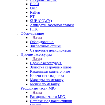
BOCI
Qilin
RelFar
RT
SUP (CQWY)
Аппараты лазерной сварки
ПТК
Оборудование
Назад
Оборудование
Зиговочные станки
Сварочные позиционеры
Прочие аксессуары
Назад
Прочие аксессуары
Зачистка сварочных швов
Карандаши разметочные
Ключи газосварщика
Маркеры по металлу
Мелки по металлу
Расходные части MIG
Назад
Расходные части MIG
Вставки под наконечники