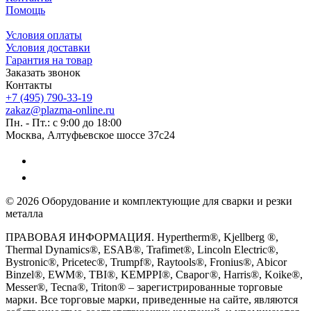
Помощь
Условия оплаты
Условия доставки
Гарантия на товар
Заказать звонок
Контакты
+7 (495) 790-33-19
zakaz@plazma-online.ru
Пн. - Пт.: с 9:00 до 18:00
Москва, Алтуфьевское шоссе 37с24
© 2026 Оборудование и комплектующие для сварки и резки
металла
ПРАВОВАЯ ИНФОРМАЦИЯ. Hypertherm®, Kjellberg ®,
Thermal Dynamics®, ESAB®, Trafimet®, Lincoln Electric®,
Bystronic®, Pricetec®, Trumpf®, Raytools®, Fronius®, Abicor
Binzel®, EWM®, TBI®, KEMPPI®, Сварог®, Harris®, Koike®,
Messer®, Tecna®, Triton® – зарегистрированные торговые
марки. Все торговые марки, приведенные на сайте, являются