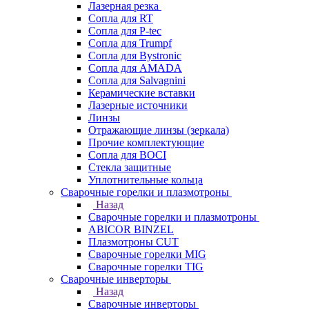
Лазерная резка
Сопла для RT
Сопла для P-tec
Сопла для Trumpf
Сопла для Bystronic
Сопла для AMADA
Сопла для Salvagnini
Керамические вставки
Лазерные источники
Линзы
Отражающие линзы (зеркала)
Прочие комплектующие
Сопла для BOCI
Стекла защитные
Уплотнительные кольца
Сварочные горелки и плазмотроны
Назад
Сварочные горелки и плазмотроны
ABICOR BINZEL
Плазмотроны CUT
Сварочные горелки MIG
Сварочные горелки TIG
Сварочные инверторы
Назад
Сварочные инверторы