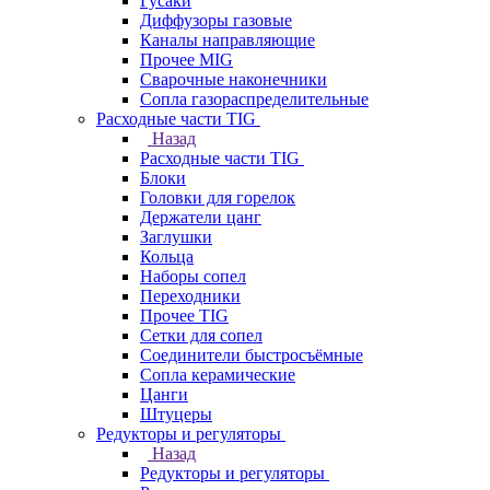
Гусаки
Диффузоры газовые
Каналы направляющие
Прочее MIG
Сварочные наконечники
Сопла газораспределительные
Расходные части TIG
Назад
Расходные части TIG
Блоки
Головки для горелок
Держатели цанг
Заглушки
Кольца
Наборы сопел
Переходники
Прочее TIG
Сетки для сопел
Соединители быстросъёмные
Сопла керамические
Цанги
Штуцеры
Редукторы и регуляторы
Назад
Редукторы и регуляторы