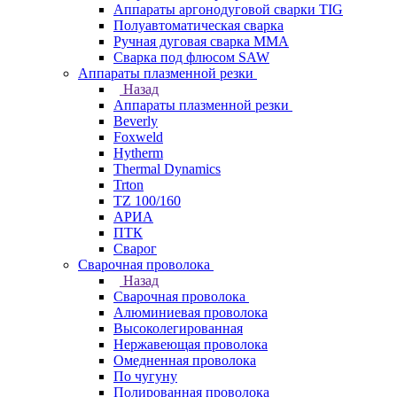
Аппараты аргонодуговой сварки TIG
Полуавтоматическая сварка
Ручная дуговая сварка MMA
Сварка под флюсом SAW
Аппараты плазменной резки
Назад
Аппараты плазменной резки
Beverly
Foxweld
Hytherm
Thermal Dynamics
Trton
TZ 100/160
АРИА
ПТК
Сварог
Сварочная проволока
Назад
Сварочная проволока
Алюминиевая проволока
Высоколегированная
Нержавеющая проволока
Омедненная проволока
По чугуну
Полированная проволока