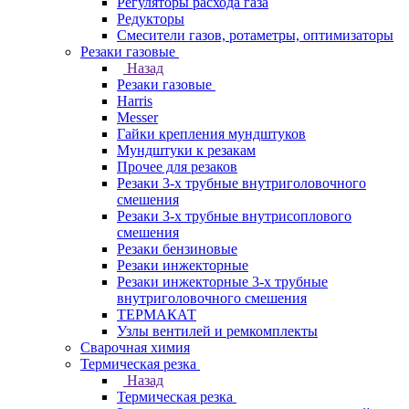
Регуляторы расхода газа
Редукторы
Смесители газов, ротаметры, оптимизаторы
Резаки газовые
Назад
Резаки газовые
Harris
Messer
Гайки крепления мундштуков
Мундштуки к резакам
Прочее для резаков
Резаки 3-х трубные внутриголовочного
смешения
Резаки 3-х трубные внутрисоплового
смешения
Резаки бензиновые
Резаки инжекторные
Резаки инжекторные 3-х трубные
внутриголовочного смешения
ТЕРМАКАТ
Узлы вентилей и ремкомплекты
Сварочная химия
Термическая резка
Назад
Термическая резка