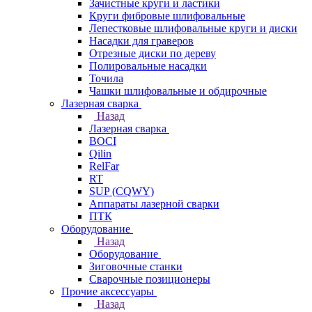
Зачистные круги и ластики
Круги фибровые шлифовальные
Лепестковые шлифовальные круги и диски
Насадки для граверов
Отрезные диски по дереву
Полировальные насадки
Точила
Чашки шлифовальные и обдирочные
Лазерная сварка
Назад
Лазерная сварка
BOCI
Qilin
RelFar
RT
SUP (CQWY)
Аппараты лазерной сварки
ПТК
Оборудование
Назад
Оборудование
Зиговочные станки
Сварочные позиционеры
Прочие аксессуары
Назад