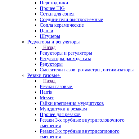
Переходники
Прочее TIG
Сетки для сопел
Соединители быстросъёмные
Сопла керамические
Цанги
Штуцеры
Редукторы и регуляторы
Назад
Редукторы и регуляторы
Регуляторы расхода газа
Редукторы
Смесители газов, ротаметры, оптимизаторы
Резаки газовые
Назад
Резаки газовые
Harris
Messer
Гайки крепления мундштуков
Мундштуки к резакам
Прочее для резаков
Резаки 3-х трубные внутриголовочного
смешения
Резаки 3-х трубные внутрисоплового
смешения