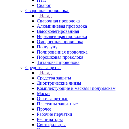
ПТК
Сварог
Сварочная проволока
Назад
Сварочная проволока
Алюминиевая проволока
Высоколегированная
Нержавеющая проволока
Омедненная проволока
По чугуну
Полированная проволока
Порошковая проволока
Титановая проволока
Средства защиты
Назад
Средства защиты
Диоптрические линзы
Комплектующие к маскам | полумаскам
Маски
Очки защитные
Пластины защитные
Прочее
Рабочие перчатки
Респираторы
Светофильтры