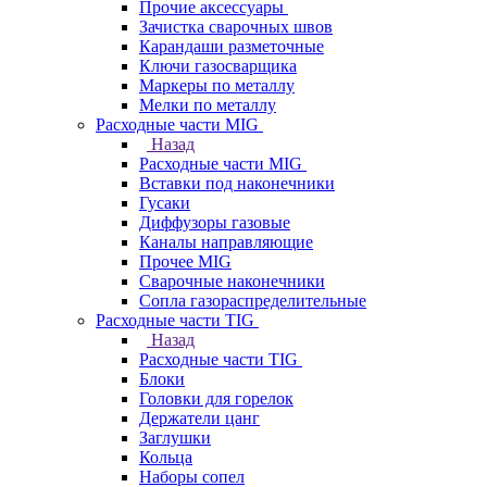
Прочие аксессуары
Зачистка сварочных швов
Карандаши разметочные
Ключи газосварщика
Маркеры по металлу
Мелки по металлу
Расходные части MIG
Назад
Расходные части MIG
Вставки под наконечники
Гусаки
Диффузоры газовые
Каналы направляющие
Прочее MIG
Сварочные наконечники
Сопла газораспределительные
Расходные части TIG
Назад
Расходные части TIG
Блоки
Головки для горелок
Держатели цанг
Заглушки
Кольца
Наборы сопел