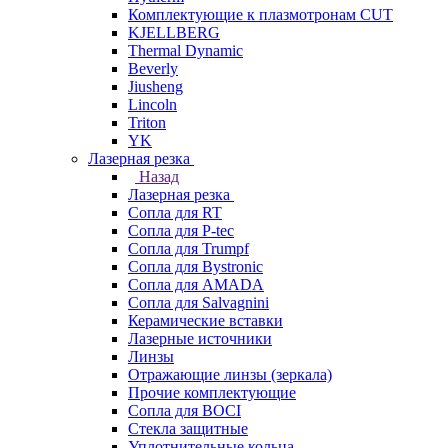
Комплектующие к плазмотронам CUT
KJELLBERG
Thermal Dynamic
Beverly
Jiusheng
Lincoln
Triton
YK
Лазерная резка
Назад
Лазерная резка
Сопла для RT
Сопла для P-tec
Сопла для Trumpf
Сопла для Bystronic
Сопла для AMADA
Сопла для Salvagnini
Керамические вставки
Лазерные источники
Линзы
Отражающие линзы (зеркала)
Прочие комплектующие
Сопла для BOCI
Стекла защитные
Уплотнительные кольца