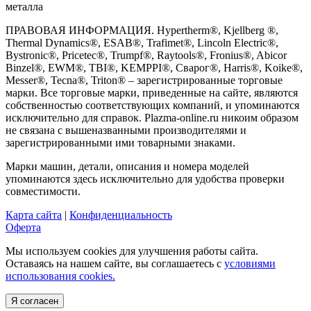
металла
ПРАВОВАЯ ИНФОРМАЦИЯ. Hypertherm®, Kjellberg ®,
Thermal Dynamics®, ESAB®, Trafimet®, Lincoln Electric®,
Bystronic®, Pricetec®, Trumpf®, Raytools®, Fronius®, Abicor
Binzel®, EWM®, TBI®, KEMPPI®, Сварог®, Harris®, Koike®,
Messer®, Tecna®, Triton® – зарегистрированные торговые
марки. Все торговые марки, приведенные на сайте, являются
собственностью соответствующих компаний, и упоминаются
исключительно для справок. Plazma-online.ru никоим образом
не связана с вышеназванными производителями и
зарегистрированными ими товарными знаками.
Марки машин, детали, описания и номера моделей
упоминаются здесь исключительно для удобства проверки
совместимости.
Карта сайта
|
Конфиденциальность
Оферта
Мы используем cookies для улучшения работы сайта.
Оставаясь на нашем сайте, вы соглашаетесь с
условиями
использования cookies.
Я согласен