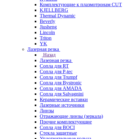
Комплектующие к плазмотронам CUT
KJELLBERG
Thermal Dynamic
Beverly
Jiusheng
Lincoln
Triton
YK
Лазерная резка
Назад
Лазерная резка
Сопла для RT
Сопла для P-tec
Сопла для Trumpf
Сопла для Bystronic
Сопла для AMADA
Сопла для Salvagnini
Керамические вставки
Лазерные источники
Линзы
Отражающие линзы (зеркала)
Прочие комплектующие
Сопла для BOCI
Стекла защитные
Уплотнительные кольца