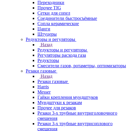
Переходники
Прочее TIG
Сетки для сопел
Соединители быстросъёмные
Сопла керамические
Цанги
Штуцеры
Редукторы и регуляторы
Назад
Редукторы и регуляторы
Регуляторы расхода газа
Редукторы
Смесители газов, ротаметры, оптимизаторы
Резаки газовые
Назад
Резаки газовые
Harris
Messer
Гайки крепления мундштуков
Мундштуки к резакам
Прочее для резаков
Резаки 3-х трубные внутриголовочного
смешения
Резаки 3-х трубные внутрисоплового
смешения