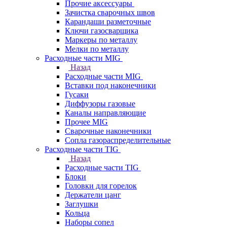
Прочие аксессуары
Зачистка сварочных швов
Карандаши разметочные
Ключи газосварщика
Маркеры по металлу
Мелки по металлу
Расходные части MIG
Назад
Расходные части MIG
Вставки под наконечники
Гусаки
Диффузоры газовые
Каналы направляющие
Прочее MIG
Сварочные наконечники
Сопла газораспределительные
Расходные части TIG
Назад
Расходные части TIG
Блоки
Головки для горелок
Держатели цанг
Заглушки
Кольца
Наборы сопел