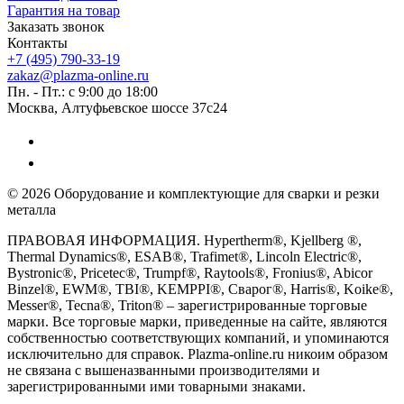
Гарантия на товар
Заказать звонок
Контакты
+7 (495) 790-33-19
zakaz@plazma-online.ru
Пн. - Пт.: с 9:00 до 18:00
Москва, Алтуфьевское шоссе 37с24
© 2026 Оборудование и комплектующие для сварки и резки
металла
ПРАВОВАЯ ИНФОРМАЦИЯ. Hypertherm®, Kjellberg ®,
Thermal Dynamics®, ESAB®, Trafimet®, Lincoln Electric®,
Bystronic®, Pricetec®, Trumpf®, Raytools®, Fronius®, Abicor
Binzel®, EWM®, TBI®, KEMPPI®, Сварог®, Harris®, Koike®,
Messer®, Tecna®, Triton® – зарегистрированные торговые
марки. Все торговые марки, приведенные на сайте, являются
собственностью соответствующих компаний, и упоминаются
исключительно для справок. Plazma-online.ru никоим образом
не связана с вышеназванными производителями и
зарегистрированными ими товарными знаками.