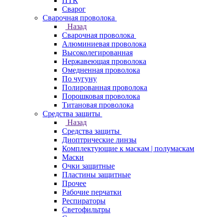
ПТК
Сварог
Сварочная проволока
Назад
Сварочная проволока
Алюминиевая проволока
Высоколегированная
Нержавеющая проволока
Омедненная проволока
По чугуну
Полированная проволока
Порошковая проволока
Титановая проволока
Средства защиты
Назад
Средства защиты
Диоптрические линзы
Комплектующие к маскам | полумаскам
Маски
Очки защитные
Пластины защитные
Прочее
Рабочие перчатки
Респираторы
Светофильтры