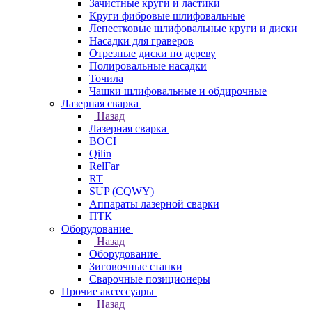
Зачистные круги и ластики
Круги фибровые шлифовальные
Лепестковые шлифовальные круги и диски
Насадки для граверов
Отрезные диски по дереву
Полировальные насадки
Точила
Чашки шлифовальные и обдирочные
Лазерная сварка
Назад
Лазерная сварка
BOCI
Qilin
RelFar
RT
SUP (CQWY)
Аппараты лазерной сварки
ПТК
Оборудование
Назад
Оборудование
Зиговочные станки
Сварочные позиционеры
Прочие аксессуары
Назад