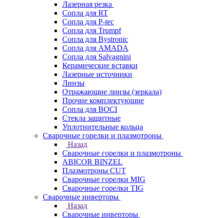
Лазерная резка
Сопла для RT
Сопла для P-tec
Сопла для Trumpf
Сопла для Bystronic
Сопла для AMADA
Сопла для Salvagnini
Керамические вставки
Лазерные источники
Линзы
Отражающие линзы (зеркала)
Прочие комплектующие
Сопла для BOCI
Стекла защитные
Уплотнительные кольца
Сварочные горелки и плазмотроны
Назад
Сварочные горелки и плазмотроны
ABICOR BINZEL
Плазмотроны CUT
Сварочные горелки MIG
Сварочные горелки TIG
Сварочные инверторы
Назад
Сварочные инверторы