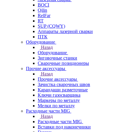
BOCI
Qilin
RelFar
RT
SUP (CQWY)
Аппараты лазерной сварки
ПТК
Оборудование
Назад
Оборудование
Зиговочные станки
Сварочные позиционеры
Прочие аксессуары
Назад
Прочие аксессуары
Зачистка сварочных швов
Карандаши разметочные
Ключи газосварщика
Маркеры по металлу
Мелки по металлу
Расходные части MIG
Назад
Расходные части MIG
Вставки под наконечники