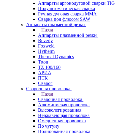
Аппараты аргонодуговой сварки TIG
Полуавтоматическая сварка
Ручная дуговая сварка MMA
Сварка под флюсом SAW
Аппараты плазменной резки
Назад
Аппараты плазменной резки
Beverly
Foxweld
Hytherm
Thermal Dynamics
Trton
TZ 100/160
АРИА
ПТК
Сварог
Сварочная проволока
Назад
Сварочная проволока
Алюминиевая проволока
Высоколегированная
Нержавеющая проволока
Омедненная проволока
По чугуну
Полированная проволока