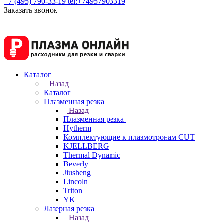
+7 (495) 790-33-19
tel:+74957903319
Заказать звонок
Каталог
Назад
Каталог
Плазменная резка
Назад
Плазменная резка
Hytherm
Комплектующие к плазмотронам CUT
KJELLBERG
Thermal Dynamic
Beverly
Jiusheng
Lincoln
Triton
YK
Лазерная резка
Назад