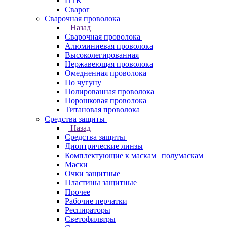
ПТК
Сварог
Сварочная проволока
Назад
Сварочная проволока
Алюминиевая проволока
Высоколегированная
Нержавеющая проволока
Омедненная проволока
По чугуну
Полированная проволока
Порошковая проволока
Титановая проволока
Средства защиты
Назад
Средства защиты
Диоптрические линзы
Комплектующие к маскам | полумаскам
Маски
Очки защитные
Пластины защитные
Прочее
Рабочие перчатки
Респираторы
Светофильтры