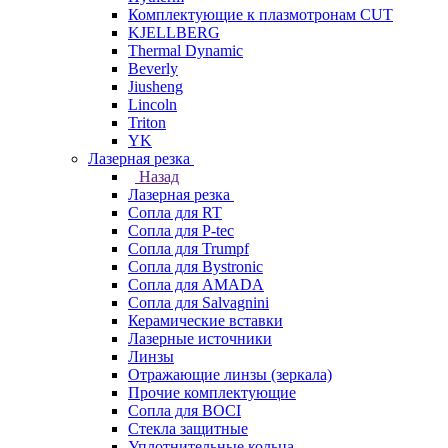
Комплектующие к плазмотронам CUT
KJELLBERG
Thermal Dynamic
Beverly
Jiusheng
Lincoln
Triton
YK
Лазерная резка
Назад
Лазерная резка
Сопла для RT
Сопла для P-tec
Сопла для Trumpf
Сопла для Bystronic
Сопла для AMADA
Сопла для Salvagnini
Керамические вставки
Лазерные источники
Линзы
Отражающие линзы (зеркала)
Прочие комплектующие
Сопла для BOCI
Стекла защитные
Уплотнительные кольца