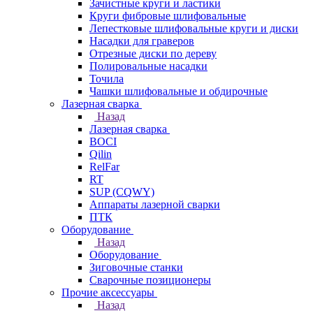
Зачистные круги и ластики
Круги фибровые шлифовальные
Лепестковые шлифовальные круги и диски
Насадки для граверов
Отрезные диски по дереву
Полировальные насадки
Точила
Чашки шлифовальные и обдирочные
Лазерная сварка
Назад
Лазерная сварка
BOCI
Qilin
RelFar
RT
SUP (CQWY)
Аппараты лазерной сварки
ПТК
Оборудование
Назад
Оборудование
Зиговочные станки
Сварочные позиционеры
Прочие аксессуары
Назад