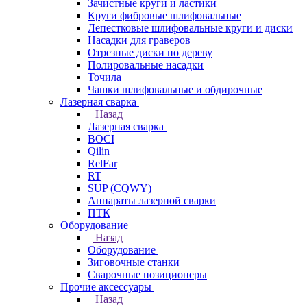
Зачистные круги и ластики
Круги фибровые шлифовальные
Лепестковые шлифовальные круги и диски
Насадки для граверов
Отрезные диски по дереву
Полировальные насадки
Точила
Чашки шлифовальные и обдирочные
Лазерная сварка
Назад
Лазерная сварка
BOCI
Qilin
RelFar
RT
SUP (CQWY)
Аппараты лазерной сварки
ПТК
Оборудование
Назад
Оборудование
Зиговочные станки
Сварочные позиционеры
Прочие аксессуары
Назад