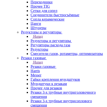
Переходники
Прочее TIG
Сетки для сопел
Соединители быстросъёмные
Сопла керамические
Цанги
Штуцеры
Редукторы и регуляторы
Назад
Редукторы и регуляторы
Регуляторы расхода газа
Редукторы
Смесители газов, ротаметры, оптимизаторы
Резаки газовые
Назад
Резаки газовые
Harris
Messer
Гайки крепления мундштуков
Мундштуки к резакам
Прочее для резаков
Резаки 3-х трубные внутриголовочного
смешения
Резаки 3-х трубные внутрисоплового
смешения