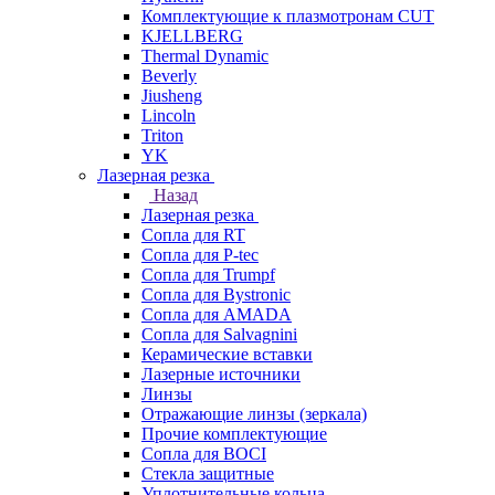
Комплектующие к плазмотронам CUT
KJELLBERG
Thermal Dynamic
Beverly
Jiusheng
Lincoln
Triton
YK
Лазерная резка
Назад
Лазерная резка
Сопла для RT
Сопла для P-tec
Сопла для Trumpf
Сопла для Bystronic
Сопла для AMADA
Сопла для Salvagnini
Керамические вставки
Лазерные источники
Линзы
Отражающие линзы (зеркала)
Прочие комплектующие
Сопла для BOCI
Стекла защитные
Уплотнительные кольца