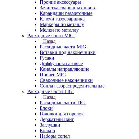
Прочие аксессуары
Зачистка сварочных швов
Карандаши разметочные
Ключи газосварщика
Маркеры по металлу
Мелки по металлу
Расходные части MIG
Назад
Расходные части MIG
Вставки под наконечники
Гусаки
Диффузоры газовые
Каналы направляющие
Прочее MIG
Сварочные наконечники
Сопла газораспределительные
Расходные части TIG
Назад
Расходные части TIG
Блоки
Головки для горелок
Держатели цанг
Заглушки
Кольца
Наборы сопел