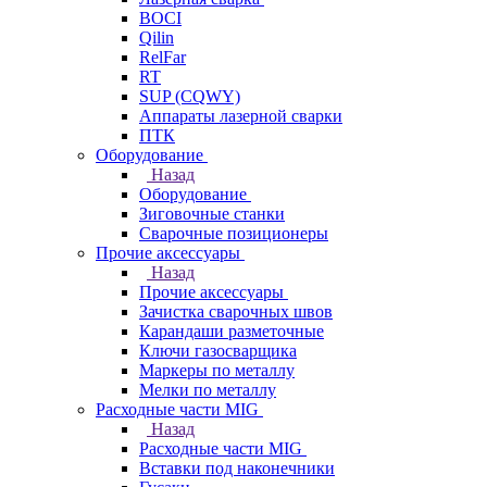
BOCI
Qilin
RelFar
RT
SUP (CQWY)
Аппараты лазерной сварки
ПТК
Оборудование
Назад
Оборудование
Зиговочные станки
Сварочные позиционеры
Прочие аксессуары
Назад
Прочие аксессуары
Зачистка сварочных швов
Карандаши разметочные
Ключи газосварщика
Маркеры по металлу
Мелки по металлу
Расходные части MIG
Назад
Расходные части MIG
Вставки под наконечники