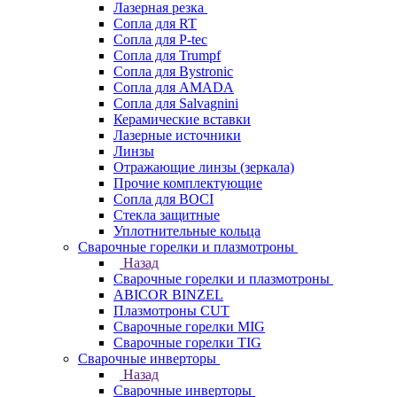
Лазерная резка
Сопла для RT
Сопла для P-tec
Сопла для Trumpf
Сопла для Bystronic
Сопла для AMADA
Сопла для Salvagnini
Керамические вставки
Лазерные источники
Линзы
Отражающие линзы (зеркала)
Прочие комплектующие
Сопла для BOCI
Стекла защитные
Уплотнительные кольца
Сварочные горелки и плазмотроны
Назад
Сварочные горелки и плазмотроны
ABICOR BINZEL
Плазмотроны CUT
Сварочные горелки MIG
Сварочные горелки TIG
Сварочные инверторы
Назад
Сварочные инверторы