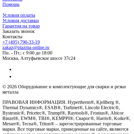
Помощь
Условия оплаты
Условия доставки
Гарантия на товар
Заказать звонок
Контакты
+7 (495) 790-33-19
zakaz@plazma-online.ru
Пн. - Пт.: с 9:00 до 18:00
Москва, Алтуфьевское шоссе 37с24
© 2026 Оборудование и комплектующие для сварки и резки
металла
ПРАВОВАЯ ИНФОРМАЦИЯ. Hypertherm®, Kjellberg ®,
Thermal Dynamics®, ESAB®, Trafimet®, Lincoln Electric®,
Bystronic®, Pricetec®, Trumpf®, Raytools®, Fronius®, Abicor
Binzel®, EWM®, TBI®, KEMPPI®, Сварог®, Harris®, Koike®,
Messer®, Tecna®, Triton® – зарегистрированные торговые
марки. Все торговые марки, приведенные на сайте, являются