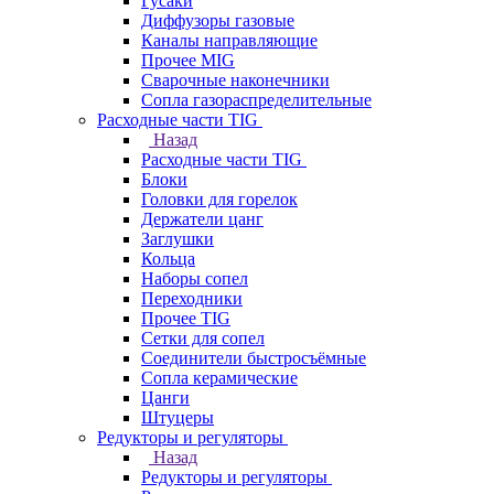
Гусаки
Диффузоры газовые
Каналы направляющие
Прочее MIG
Сварочные наконечники
Сопла газораспределительные
Расходные части TIG
Назад
Расходные части TIG
Блоки
Головки для горелок
Держатели цанг
Заглушки
Кольца
Наборы сопел
Переходники
Прочее TIG
Сетки для сопел
Соединители быстросъёмные
Сопла керамические
Цанги
Штуцеры
Редукторы и регуляторы
Назад
Редукторы и регуляторы