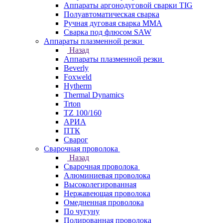
Аппараты аргонодуговой сварки TIG
Полуавтоматическая сварка
Ручная дуговая сварка MMA
Сварка под флюсом SAW
Аппараты плазменной резки
Назад
Аппараты плазменной резки
Beverly
Foxweld
Hytherm
Thermal Dynamics
Trton
TZ 100/160
АРИА
ПТК
Сварог
Сварочная проволока
Назад
Сварочная проволока
Алюминиевая проволока
Высоколегированная
Нержавеющая проволока
Омедненная проволока
По чугуну
Полированная проволока