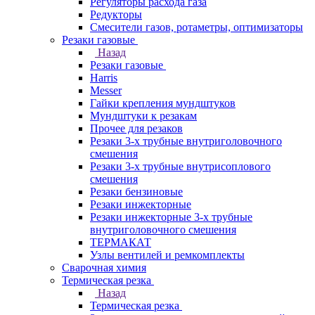
Регуляторы расхода газа
Редукторы
Смесители газов, ротаметры, оптимизаторы
Резаки газовые
Назад
Резаки газовые
Harris
Messer
Гайки крепления мундштуков
Мундштуки к резакам
Прочее для резаков
Резаки 3-х трубные внутриголовочного
смешения
Резаки 3-х трубные внутрисоплового
смешения
Резаки бензиновые
Резаки инжекторные
Резаки инжекторные 3-х трубные
внутриголовочного смешения
ТЕРМАКАТ
Узлы вентилей и ремкомплекты
Сварочная химия
Термическая резка
Назад
Термическая резка