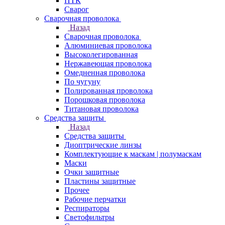
ПТК
Сварог
Сварочная проволока
Назад
Сварочная проволока
Алюминиевая проволока
Высоколегированная
Нержавеющая проволока
Омедненная проволока
По чугуну
Полированная проволока
Порошковая проволока
Титановая проволока
Средства защиты
Назад
Средства защиты
Диоптрические линзы
Комплектующие к маскам | полумаскам
Маски
Очки защитные
Пластины защитные
Прочее
Рабочие перчатки
Респираторы
Светофильтры