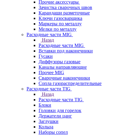
Прочие аксессуары
Зачистка сварочных швов
Карандаши разметочные
Ключи газосварщика
Маркеры по металлу
Мелки по металлу
Расходные части MIG
Назад
Расходные части MIG
Вставки под наконечники
Гусаки
Диффузоры газовые
Каналы направляющие
Прочее MIG
Сварочные наконечники
Сопла газораспределительные
Расходные части TIG
Назад
Расходные части TIG
Блоки
Головки для горелок
Держатели цанг
Заглушки
Кольца
Наборы сопел