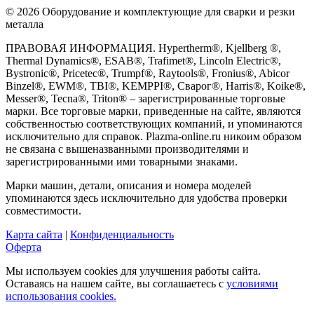
© 2026 Оборудование и комплектующие для сварки и резки
металла
ПРАВОВАЯ ИНФОРМАЦИЯ. Hypertherm®, Kjellberg ®,
Thermal Dynamics®, ESAB®, Trafimet®, Lincoln Electric®,
Bystronic®, Pricetec®, Trumpf®, Raytools®, Fronius®, Abicor
Binzel®, EWM®, TBI®, KEMPPI®, Сварог®, Harris®, Koike®,
Messer®, Tecna®, Triton® – зарегистрированные торговые
марки. Все торговые марки, приведенные на сайте, являются
собственностью соответствующих компаний, и упоминаются
исключительно для справок. Plazma-online.ru никоим образом
не связана с вышеназванными производителями и
зарегистрированными ими товарными знаками.
Марки машин, детали, описания и номера моделей
упоминаются здесь исключительно для удобства проверки
совместимости.
Карта сайта
|
Конфиденциальность
Оферта
Мы используем cookies для улучшения работы сайта.
Оставаясь на нашем сайте, вы соглашаетесь с
условиями
использования cookies.