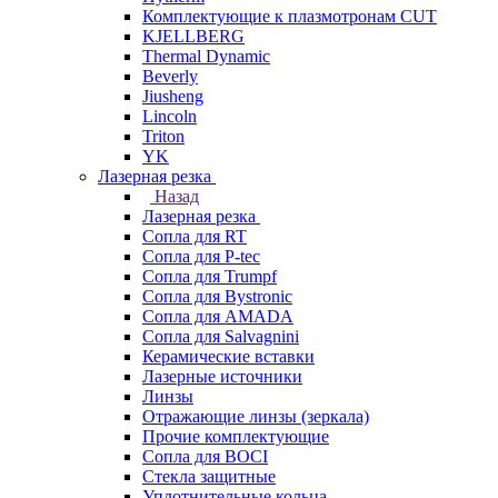
Комплектующие к плазмотронам CUT
KJELLBERG
Thermal Dynamic
Beverly
Jiusheng
Lincoln
Triton
YK
Лазерная резка
Назад
Лазерная резка
Сопла для RT
Сопла для P-tec
Сопла для Trumpf
Сопла для Bystronic
Сопла для AMADA
Сопла для Salvagnini
Керамические вставки
Лазерные источники
Линзы
Отражающие линзы (зеркала)
Прочие комплектующие
Сопла для BOCI
Стекла защитные
Уплотнительные кольца