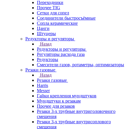
Переходники
Прочее TIG
Сетки для сопел
Соединители быстросъёмные
Сопла керамические
Цанги
Штуцеры
Редукторы и регуляторы
Назад
Редукторы и регуляторы
Регуляторы расхода газа
Редукторы
Смесители газов, ротаметры, оптимизаторы
Резаки газовые
Назад
Резаки газовые
Harris
Messer
Гайки крепления мундштуков
Мундштуки к резакам
Прочее для резаков
Резаки 3-х трубные внутриголовочного
смешения
Резаки 3-х трубные внутрисоплового
смешения