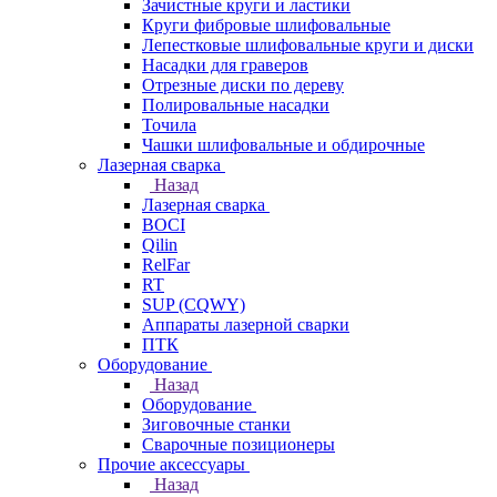
Зачистные круги и ластики
Круги фибровые шлифовальные
Лепестковые шлифовальные круги и диски
Насадки для граверов
Отрезные диски по дереву
Полировальные насадки
Точила
Чашки шлифовальные и обдирочные
Лазерная сварка
Назад
Лазерная сварка
BOCI
Qilin
RelFar
RT
SUP (CQWY)
Аппараты лазерной сварки
ПТК
Оборудование
Назад
Оборудование
Зиговочные станки
Сварочные позиционеры
Прочие аксессуары
Назад