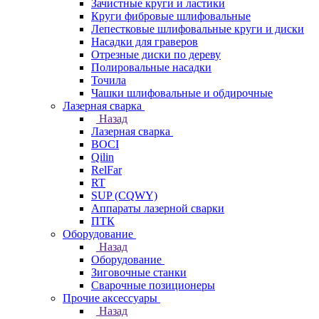
Зачистные круги и ластики
Круги фибровые шлифовальные
Лепестковые шлифовальные круги и диски
Насадки для граверов
Отрезные диски по дереву
Полировальные насадки
Точила
Чашки шлифовальные и обдирочные
Лазерная сварка
Назад
Лазерная сварка
BOCI
Qilin
RelFar
RT
SUP (CQWY)
Аппараты лазерной сварки
ПТК
Оборудование
Назад
Оборудование
Зиговочные станки
Сварочные позиционеры
Прочие аксессуары
Назад