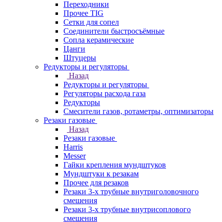
Переходники
Прочее TIG
Сетки для сопел
Соединители быстросъёмные
Сопла керамические
Цанги
Штуцеры
Редукторы и регуляторы
Назад
Редукторы и регуляторы
Регуляторы расхода газа
Редукторы
Смесители газов, ротаметры, оптимизаторы
Резаки газовые
Назад
Резаки газовые
Harris
Messer
Гайки крепления мундштуков
Мундштуки к резакам
Прочее для резаков
Резаки 3-х трубные внутриголовочного
смешения
Резаки 3-х трубные внутрисоплового
смешения