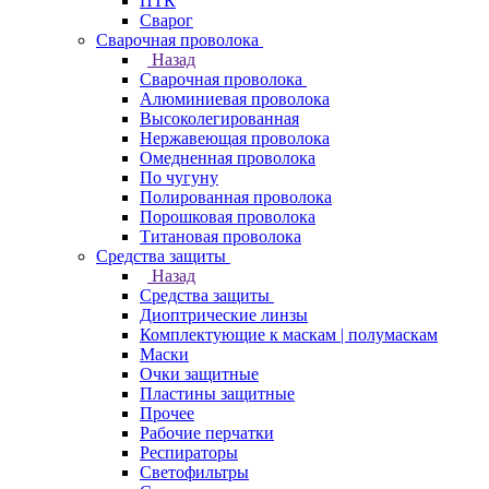
ПТК
Сварог
Сварочная проволока
Назад
Сварочная проволока
Алюминиевая проволока
Высоколегированная
Нержавеющая проволока
Омедненная проволока
По чугуну
Полированная проволока
Порошковая проволока
Титановая проволока
Средства защиты
Назад
Средства защиты
Диоптрические линзы
Комплектующие к маскам | полумаскам
Маски
Очки защитные
Пластины защитные
Прочее
Рабочие перчатки
Респираторы
Светофильтры