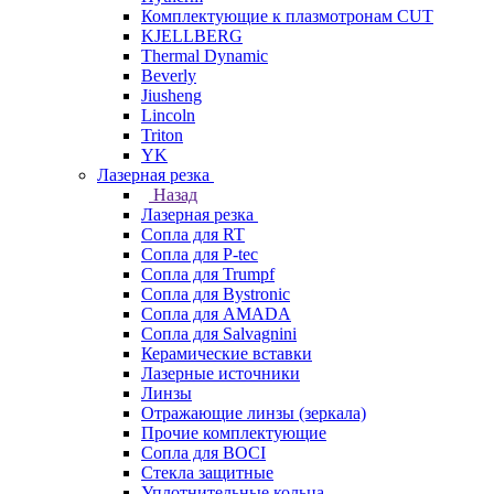
Комплектующие к плазмотронам CUT
KJELLBERG
Thermal Dynamic
Beverly
Jiusheng
Lincoln
Triton
YK
Лазерная резка
Назад
Лазерная резка
Сопла для RT
Сопла для P-tec
Сопла для Trumpf
Сопла для Bystronic
Сопла для AMADA
Сопла для Salvagnini
Керамические вставки
Лазерные источники
Линзы
Отражающие линзы (зеркала)
Прочие комплектующие
Сопла для BOCI
Стекла защитные
Уплотнительные кольца