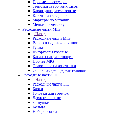
Прочие аксессуары
Зачистка сварочных швов
Карандаши разметочные
Ключи газосварщика
Маркеры по металлу
Мелки по металлу
Расходные части MIG
Назад
Расходные части MIG
Вставки под наконечники
Гусаки
Диффузоры газовые
Каналы направляющие
Прочее MIG
Сварочные наконечники
Сопла газораспределительные
Расходные части TIG
Назад
Расходные части TIG
Блоки
Головки для горелок
Держатели цанг
Заглушки
Кольца
Наборы сопел