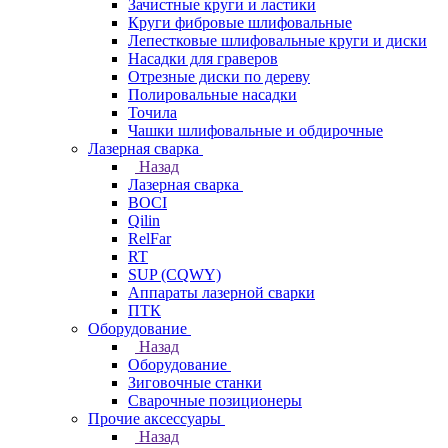
Зачистные круги и ластики
Круги фибровые шлифовальные
Лепестковые шлифовальные круги и диски
Насадки для граверов
Отрезные диски по дереву
Полировальные насадки
Точила
Чашки шлифовальные и обдирочные
Лазерная сварка
Назад
Лазерная сварка
BOCI
Qilin
RelFar
RT
SUP (CQWY)
Аппараты лазерной сварки
ПТК
Оборудование
Назад
Оборудование
Зиговочные станки
Сварочные позиционеры
Прочие аксессуары
Назад