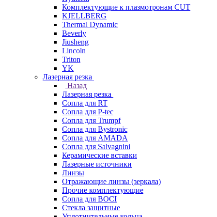
Комплектующие к плазмотронам CUT
KJELLBERG
Thermal Dynamic
Beverly
Jiusheng
Lincoln
Triton
YK
Лазерная резка
Назад
Лазерная резка
Сопла для RT
Сопла для P-tec
Сопла для Trumpf
Сопла для Bystronic
Сопла для AMADA
Сопла для Salvagnini
Керамические вставки
Лазерные источники
Линзы
Отражающие линзы (зеркала)
Прочие комплектующие
Сопла для BOCI
Стекла защитные
Уплотнительные кольца