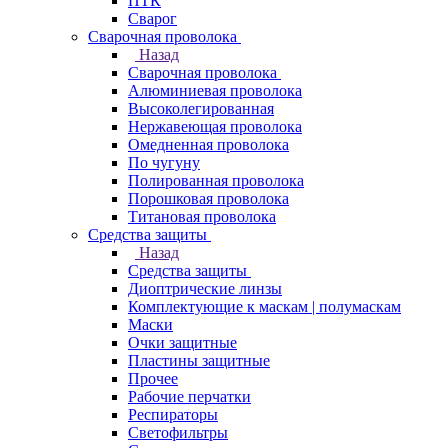
ПТК
Сварог
Сварочная проволока
Назад
Сварочная проволока
Алюминиевая проволока
Высоколегированная
Нержавеющая проволока
Омедненная проволока
По чугуну
Полированная проволока
Порошковая проволока
Титановая проволока
Средства защиты
Назад
Средства защиты
Диоптрические линзы
Комплектующие к маскам | полумаскам
Маски
Очки защитные
Пластины защитные
Прочее
Рабочие перчатки
Респираторы
Светофильтры