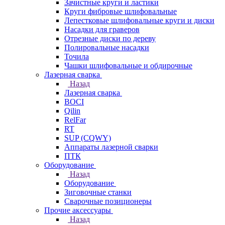
Зачистные круги и ластики
Круги фибровые шлифовальные
Лепестковые шлифовальные круги и диски
Насадки для граверов
Отрезные диски по дереву
Полировальные насадки
Точила
Чашки шлифовальные и обдирочные
Лазерная сварка
Назад
Лазерная сварка
BOCI
Qilin
RelFar
RT
SUP (CQWY)
Аппараты лазерной сварки
ПТК
Оборудование
Назад
Оборудование
Зиговочные станки
Сварочные позиционеры
Прочие аксессуары
Назад