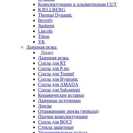
Комплектующие к плазмотронам CUT
KJELLBERG
Thermal Dynamic
Beverly
Jiusheng
Lincoln
Triton
YK
Лазерная резка
Назад
Лазерная резка
Сопла для RT
Сопла для P-tec
Сопла для Trumpf
Сопла для Bystronic
Сопла для AMADA
Сопла для Salvagnini
Керамические вставки
Лазерные источники
Линзы
Отражающие линзы (зеркала)
Прочие комплектующие
Сопла для BOCI
Стекла защитные
Уплотнительные кольца