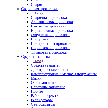
ПТК
Сварог
Сварочная проволока
Назад
Сварочная проволока
Алюминиевая проволока
Высоколегированная
Нержавеющая проволока
Омедненная проволока
По чугуну
Полированная проволока
Порошковая проволока
Титановая проволока
Средства защиты
Назад
Средства защиты
Диоптрические линзы
Комплектующие к маскам | полумаскам
Маски
Очки защитные
Пластины защитные
Прочее
Рабочие перчатки
Респираторы
Светофильтры