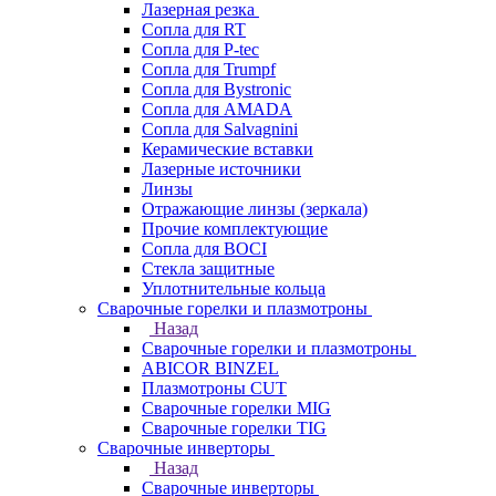
Лазерная резка
Сопла для RT
Сопла для P-tec
Сопла для Trumpf
Сопла для Bystronic
Сопла для AMADA
Сопла для Salvagnini
Керамические вставки
Лазерные источники
Линзы
Отражающие линзы (зеркала)
Прочие комплектующие
Сопла для BOCI
Стекла защитные
Уплотнительные кольца
Сварочные горелки и плазмотроны
Назад
Сварочные горелки и плазмотроны
ABICOR BINZEL
Плазмотроны CUT
Сварочные горелки MIG
Сварочные горелки TIG
Сварочные инверторы
Назад
Сварочные инверторы