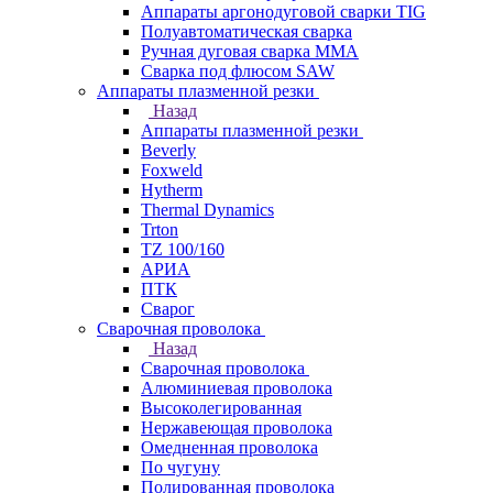
Аппараты аргонодуговой сварки TIG
Полуавтоматическая сварка
Ручная дуговая сварка MMA
Сварка под флюсом SAW
Аппараты плазменной резки
Назад
Аппараты плазменной резки
Beverly
Foxweld
Hytherm
Thermal Dynamics
Trton
TZ 100/160
АРИА
ПТК
Сварог
Сварочная проволока
Назад
Сварочная проволока
Алюминиевая проволока
Высоколегированная
Нержавеющая проволока
Омедненная проволока
По чугуну
Полированная проволока