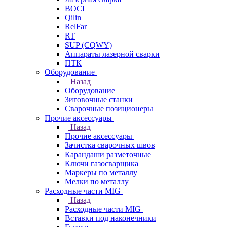
BOCI
Qilin
RelFar
RT
SUP (CQWY)
Аппараты лазерной сварки
ПТК
Оборудование
Назад
Оборудование
Зиговочные станки
Сварочные позиционеры
Прочие аксессуары
Назад
Прочие аксессуары
Зачистка сварочных швов
Карандаши разметочные
Ключи газосварщика
Маркеры по металлу
Мелки по металлу
Расходные части MIG
Назад
Расходные части MIG
Вставки под наконечники