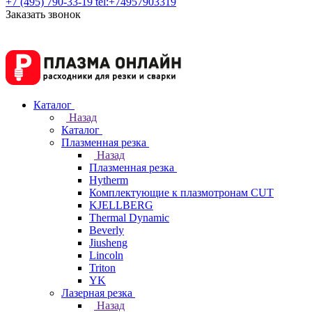
+7 (495) 790-33-19
tel:+74957903319
Заказать звонок
Каталог
Назад
Каталог
Плазменная резка
Назад
Плазменная резка
Hytherm
Комплектующие к плазмотронам CUT
KJELLBERG
Thermal Dynamic
Beverly
Jiusheng
Lincoln
Triton
YK
Лазерная резка
Назад