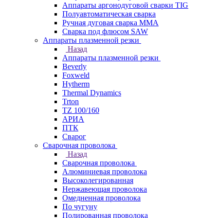
Аппараты аргонодуговой сварки TIG
Полуавтоматическая сварка
Ручная дуговая сварка MMA
Сварка под флюсом SAW
Аппараты плазменной резки
Назад
Аппараты плазменной резки
Beverly
Foxweld
Hytherm
Thermal Dynamics
Trton
TZ 100/160
АРИА
ПТК
Сварог
Сварочная проволока
Назад
Сварочная проволока
Алюминиевая проволока
Высоколегированная
Нержавеющая проволока
Омедненная проволока
По чугуну
Полированная проволока