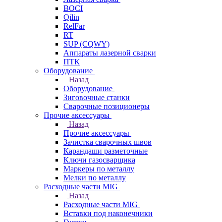
BOCI
Qilin
RelFar
RT
SUP (CQWY)
Аппараты лазерной сварки
ПТК
Оборудование
Назад
Оборудование
Зиговочные станки
Сварочные позиционеры
Прочие аксессуары
Назад
Прочие аксессуары
Зачистка сварочных швов
Карандаши разметочные
Ключи газосварщика
Маркеры по металлу
Мелки по металлу
Расходные части MIG
Назад
Расходные части MIG
Вставки под наконечники