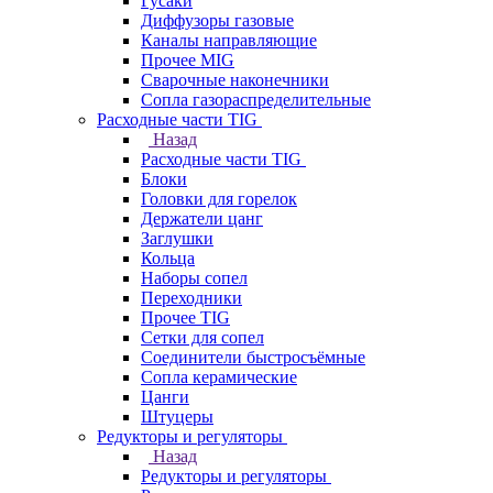
Гусаки
Диффузоры газовые
Каналы направляющие
Прочее MIG
Сварочные наконечники
Сопла газораспределительные
Расходные части TIG
Назад
Расходные части TIG
Блоки
Головки для горелок
Держатели цанг
Заглушки
Кольца
Наборы сопел
Переходники
Прочее TIG
Сетки для сопел
Соединители быстросъёмные
Сопла керамические
Цанги
Штуцеры
Редукторы и регуляторы
Назад
Редукторы и регуляторы