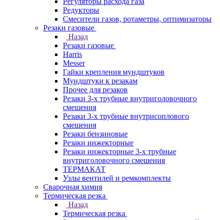
Регуляторы расхода газа
Редукторы
Смесители газов, ротаметры, оптимизаторы
Резаки газовые
Назад
Резаки газовые
Harris
Messer
Гайки крепления мундштуков
Мундштуки к резакам
Прочее для резаков
Резаки 3-х трубные внутриголовочного
смешения
Резаки 3-х трубные внутрисоплового
смешения
Резаки бензиновые
Резаки инжекторные
Резаки инжекторные 3-х трубные
внутриголовочного смешения
ТЕРМАКАТ
Узлы вентилей и ремкомплекты
Сварочная химия
Термическая резка
Назад
Термическая резка