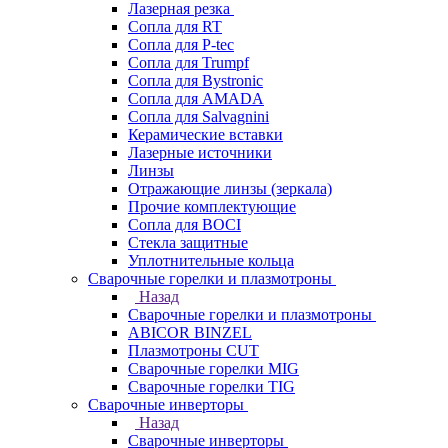
Лазерная резка
Сопла для RT
Сопла для P-tec
Сопла для Trumpf
Сопла для Bystronic
Сопла для AMADA
Сопла для Salvagnini
Керамические вставки
Лазерные источники
Линзы
Отражающие линзы (зеркала)
Прочие комплектующие
Сопла для BOCI
Стекла защитные
Уплотнительные кольца
Сварочные горелки и плазмотроны
Назад
Сварочные горелки и плазмотроны
ABICOR BINZEL
Плазмотроны CUT
Сварочные горелки MIG
Сварочные горелки TIG
Сварочные инверторы
Назад
Сварочные инверторы