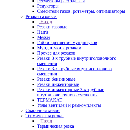
Регуляторы расхода газа
Редукторы
Смесители газов, ротаметры, оптимизаторы
Резаки газовые
Назад
Резаки газовые
Harris
Messer
Гайки крепления мундштуков
Мундштуки к резакам
Прочее для резаков
Резаки 3-х трубные внутриголовочного
смешения
Резаки 3-х трубные внутрисоплового
смешения
Резаки бензиновые
Резаки инжекторные
Резаки инжекторные 3-х трубные
внутриголовочного смешения
ТЕРМАКАТ
Узлы вентилей и ремкомплекты
Сварочная химия
Термическая резка
Назад
Термическая резка