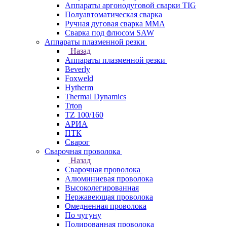
Аппараты аргонодуговой сварки TIG
Полуавтоматическая сварка
Ручная дуговая сварка MMA
Сварка под флюсом SAW
Аппараты плазменной резки
Назад
Аппараты плазменной резки
Beverly
Foxweld
Hytherm
Thermal Dynamics
Trton
TZ 100/160
АРИА
ПТК
Сварог
Сварочная проволока
Назад
Сварочная проволока
Алюминиевая проволока
Высоколегированная
Нержавеющая проволока
Омедненная проволока
По чугуну
Полированная проволока