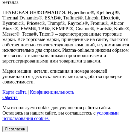
металла
ПРАВОВАЯ ИНФОРМАЦИЯ. Hypertherm®, Kjellberg ®,
Thermal Dynamics®, ESAB®, Trafimet®, Lincoln Electric®,
Bystronic®, Pricetec®, Trumpf®, Raytools®, Fronius®, Abicor
Binzel®, EWM®, TBI®, KEMPPI®, Сварог®, Harris®, Koike®,
Messer®, Tecna®, Triton® – зарегистрированные торговые
марки. Все торговые марки, приведенные на сайте, являются
собственностью соответствующих компаний, и упоминаются
исключительно для справок. Plazma-online.ru никоим образом
не связана с вышеназванными производителями и
зарегистрированными ими товарными знаками.
Марки машин, детали, описания и номера моделей
упоминаются здесь исключительно для удобства проверки
совместимости.
Карта сайта
|
Конфиденциальность
Оферта
Мы используем cookies для улучшения работы сайта.
Оставаясь на нашем сайте, вы соглашаетесь с
условиями
использования cookies.
Я согласен