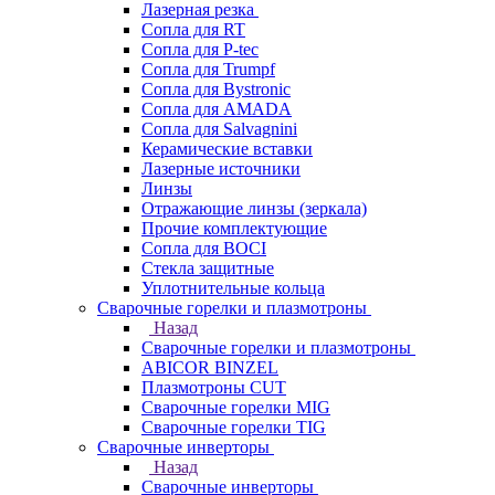
Лазерная резка
Сопла для RT
Сопла для P-tec
Сопла для Trumpf
Сопла для Bystronic
Сопла для AMADA
Сопла для Salvagnini
Керамические вставки
Лазерные источники
Линзы
Отражающие линзы (зеркала)
Прочие комплектующие
Сопла для BOCI
Стекла защитные
Уплотнительные кольца
Сварочные горелки и плазмотроны
Назад
Сварочные горелки и плазмотроны
ABICOR BINZEL
Плазмотроны CUT
Сварочные горелки MIG
Сварочные горелки TIG
Сварочные инверторы
Назад
Сварочные инверторы