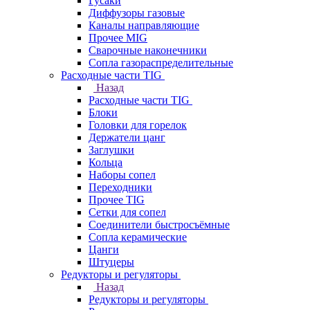
Гусаки
Диффузоры газовые
Каналы направляющие
Прочее MIG
Сварочные наконечники
Сопла газораспределительные
Расходные части TIG
Назад
Расходные части TIG
Блоки
Головки для горелок
Держатели цанг
Заглушки
Кольца
Наборы сопел
Переходники
Прочее TIG
Сетки для сопел
Соединители быстросъёмные
Сопла керамические
Цанги
Штуцеры
Редукторы и регуляторы
Назад
Редукторы и регуляторы