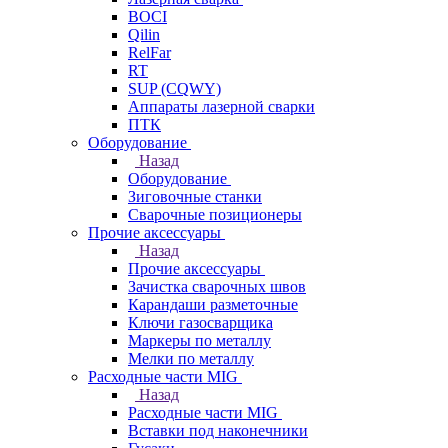
BOCI
Qilin
RelFar
RT
SUP (CQWY)
Аппараты лазерной сварки
ПТК
Оборудование
Назад
Оборудование
Зиговочные станки
Сварочные позиционеры
Прочие аксессуары
Назад
Прочие аксессуары
Зачистка сварочных швов
Карандаши разметочные
Ключи газосварщика
Маркеры по металлу
Мелки по металлу
Расходные части MIG
Назад
Расходные части MIG
Вставки под наконечники