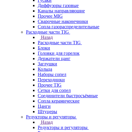
Гусаки
Диффузоры газовые
Каналы направляющие
Прочее MIG
Сварочные наконечники
Сопла газораспределительные
Расходные части TIG
Назад
Расходные части TIG
Блоки
Головки для горелок
Держатели цанг
Заглушки
Кольца
Наборы сопел
Переходники
Прочее TIG
Сетки для сопел
Соединители быстросъёмные
Сопла керамические
Цанги
Штуцеры
Редукторы и регуляторы
Назад
Редукторы и регуляторы