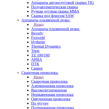
Аппараты аргонодуговой сварки TIG
Полуавтоматическая сварка
Ручная дуговая сварка MMA
Сварка под флюсом SAW
Аппараты плазменной резки
Назад
Аппараты плазменной резки
Beverly
Foxweld
Hytherm
Thermal Dynamics
Trton
TZ 100/160
АРИА
ПТК
Сварог
Сварочная проволока
Назад
Сварочная проволока
Алюминиевая проволока
Высоколегированная
Нержавеющая проволока
Омедненная проволока
По чугуну
Полированная проволока