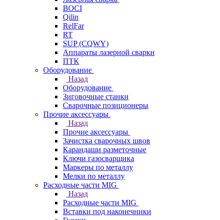
BOCI
Qilin
RelFar
RT
SUP (CQWY)
Аппараты лазерной сварки
ПТК
Оборудование
Назад
Оборудование
Зиговочные станки
Сварочные позиционеры
Прочие аксессуары
Назад
Прочие аксессуары
Зачистка сварочных швов
Карандаши разметочные
Ключи газосварщика
Маркеры по металлу
Мелки по металлу
Расходные части MIG
Назад
Расходные части MIG
Вставки под наконечники