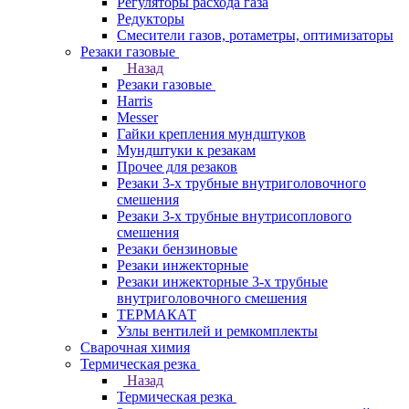
Регуляторы расхода газа
Редукторы
Смесители газов, ротаметры, оптимизаторы
Резаки газовые
Назад
Резаки газовые
Harris
Messer
Гайки крепления мундштуков
Мундштуки к резакам
Прочее для резаков
Резаки 3-х трубные внутриголовочного
смешения
Резаки 3-х трубные внутрисоплового
смешения
Резаки бензиновые
Резаки инжекторные
Резаки инжекторные 3-х трубные
внутриголовочного смешения
ТЕРМАКАТ
Узлы вентилей и ремкомплекты
Сварочная химия
Термическая резка
Назад
Термическая резка