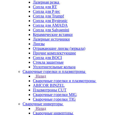
Лазерная резка
Сопла для RT
Сопла для P-tec
Сопла для Trumpf
Сопла для Bystronic
Сопла для AMADA
Сопла для Salvagnini
Керамические вставки
Лазерные источники
Линзы
Отражающие линзы (зеркала)
Прочие комплектующие
Сопла для BOCI
Стекла защитные
Уплотнительные кольца
Сварочные горелки и плазмотроны
Назад
Сварочные горелки и плазмотроны
ABICOR BINZEL
Плазмотроны CUT
Сварочные горелки MIG
Сварочные горелки TIG
Сварочные инверторы
Назад
Сварочные инверторы