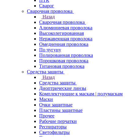
ПТК
Сварог
Сварочная проволока
Назад
Сварочная проволока
Алюминиевая проволока
Высоколегированная
Нержавеющая проволока
Омедненная проволока
По чугуну
Полированная проволока
Порошковая проволока
Титановая проволока
Средства защиты
Назад
Средства защиты
Диоптрические линзы
Комплектующие к маскам | полумаскам
Маски
Очки защитные
Пластины защитные
Прочее
Рабочие перчатки
Респираторы
Светофильтры