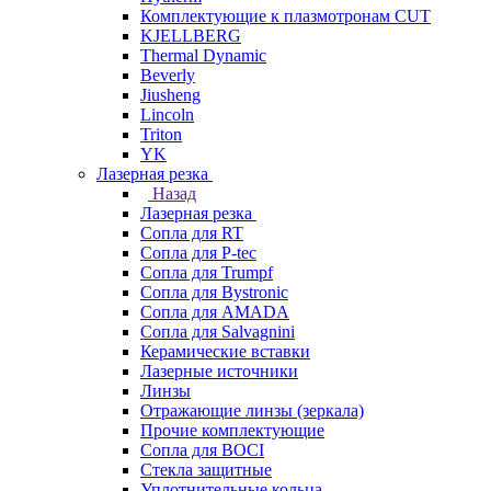
Комплектующие к плазмотронам CUT
KJELLBERG
Thermal Dynamic
Beverly
Jiusheng
Lincoln
Triton
YK
Лазерная резка
Назад
Лазерная резка
Сопла для RT
Сопла для P-tec
Сопла для Trumpf
Сопла для Bystronic
Сопла для AMADA
Сопла для Salvagnini
Керамические вставки
Лазерные источники
Линзы
Отражающие линзы (зеркала)
Прочие комплектующие
Сопла для BOCI
Стекла защитные
Уплотнительные кольца