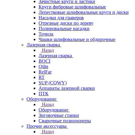
Зачистные круги и ластики
Круги фибровые шлифовальные
Лепестковые шлифовальные круги и диски
Насадки для граверов
Отрезные диски по дереву
Полировальные насадки
Точила
Чашки шлифовальные и обдирочные
Лазерная сварка
Назад
Лазерная сварка
BOCI
Qilin
RelFar
RT
SUP (CQWY)
Аппараты лазерной сварки
ПТК
Оборудование
Назад
Оборудование
Зиговочные станки
Сварочные позиционеры
Прочие аксессуары
Назад