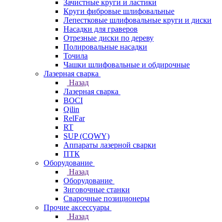
Зачистные круги и ластики
Круги фибровые шлифовальные
Лепестковые шлифовальные круги и диски
Насадки для граверов
Отрезные диски по дереву
Полировальные насадки
Точила
Чашки шлифовальные и обдирочные
Лазерная сварка
Назад
Лазерная сварка
BOCI
Qilin
RelFar
RT
SUP (CQWY)
Аппараты лазерной сварки
ПТК
Оборудование
Назад
Оборудование
Зиговочные станки
Сварочные позиционеры
Прочие аксессуары
Назад