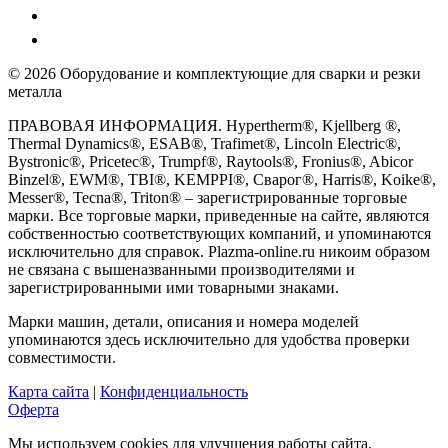
© 2026 Оборудование и комплектующие для сварки и резки
металла
ПРАВОВАЯ ИНФОРМАЦИЯ. Hypertherm®, Kjellberg ®,
Thermal Dynamics®, ESAB®, Trafimet®, Lincoln Electric®,
Bystronic®, Pricetec®, Trumpf®, Raytools®, Fronius®, Abicor
Binzel®, EWM®, TBI®, KEMPPI®, Сварог®, Harris®, Koike®,
Messer®, Tecna®, Triton® – зарегистрированные торговые
марки. Все торговые марки, приведенные на сайте, являются
собственностью соответствующих компаний, и упоминаются
исключительно для справок. Plazma-online.ru никоим образом
не связана с вышеназванными производителями и
зарегистрированными ими товарными знаками.
Марки машин, детали, описания и номера моделей
упоминаются здесь исключительно для удобства проверки
совместимости.
Карта сайта
|
Конфиденциальность
Оферта
Мы используем cookies для улучшения работы сайта.