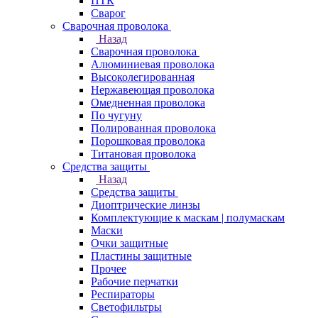
ПТК
Сварог
Сварочная проволока
Назад
Сварочная проволока
Алюминиевая проволока
Высоколегированная
Нержавеющая проволока
Омедненная проволока
По чугуну
Полированная проволока
Порошковая проволока
Титановая проволока
Средства защиты
Назад
Средства защиты
Диоптрические линзы
Комплектующие к маскам | полумаскам
Маски
Очки защитные
Пластины защитные
Прочее
Рабочие перчатки
Респираторы
Светофильтры