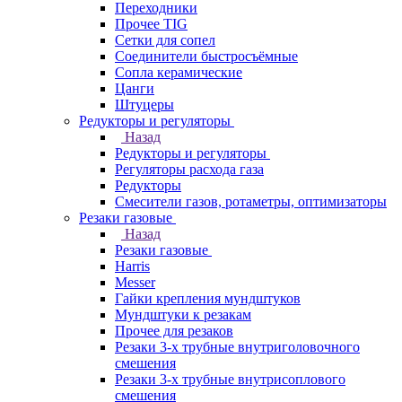
Переходники
Прочее TIG
Сетки для сопел
Соединители быстросъёмные
Сопла керамические
Цанги
Штуцеры
Редукторы и регуляторы
Назад
Редукторы и регуляторы
Регуляторы расхода газа
Редукторы
Смесители газов, ротаметры, оптимизаторы
Резаки газовые
Назад
Резаки газовые
Harris
Messer
Гайки крепления мундштуков
Мундштуки к резакам
Прочее для резаков
Резаки 3-х трубные внутриголовочного
смешения
Резаки 3-х трубные внутрисоплового
смешения