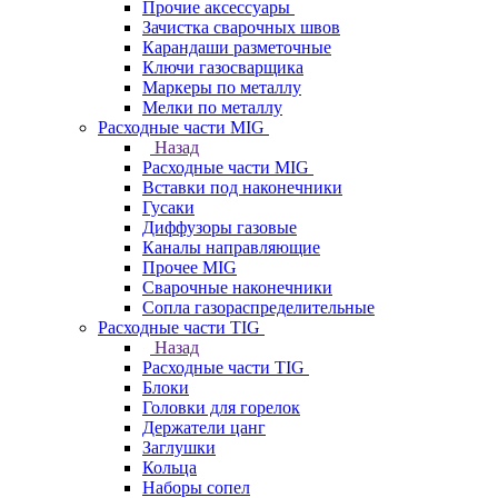
Прочие аксессуары
Зачистка сварочных швов
Карандаши разметочные
Ключи газосварщика
Маркеры по металлу
Мелки по металлу
Расходные части MIG
Назад
Расходные части MIG
Вставки под наконечники
Гусаки
Диффузоры газовые
Каналы направляющие
Прочее MIG
Сварочные наконечники
Сопла газораспределительные
Расходные части TIG
Назад
Расходные части TIG
Блоки
Головки для горелок
Держатели цанг
Заглушки
Кольца
Наборы сопел