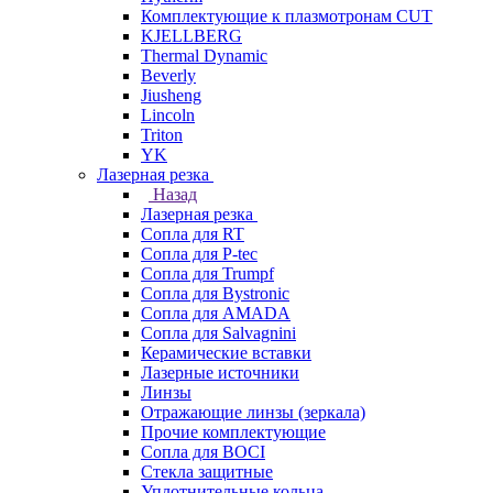
Комплектующие к плазмотронам CUT
KJELLBERG
Thermal Dynamic
Beverly
Jiusheng
Lincoln
Triton
YK
Лазерная резка
Назад
Лазерная резка
Сопла для RT
Сопла для P-tec
Сопла для Trumpf
Сопла для Bystronic
Сопла для AMADA
Сопла для Salvagnini
Керамические вставки
Лазерные источники
Линзы
Отражающие линзы (зеркала)
Прочие комплектующие
Сопла для BOCI
Стекла защитные
Уплотнительные кольца