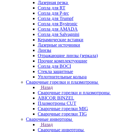
Лазерная резка
Сопла для RT
Сопла для P-tec
Сопла для Trumpf
Сопла для Bystronic
Сопла для AMADA
Сопла для Salvagnini
Керамические вставки
Лазерные источники
Линзы
Отражающие линзы (зеркала)
Прочие комплектующие
Сопла для BOCI
Стекла защитные
Уплотнительные кольца
Сварочные горелки и плазмотроны
Назад
Сварочные горелки и плазмотроны
ABICOR BINZEL
Плазмотроны CUT
Сварочные горелки MIG
Сварочные горелки TIG
Сварочные инверторы
Назад
Сварочные инверторы