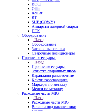
BOCI
Qilin
RelFar
RT
SUP (CQWY)
Аппараты лазерной сварки
ПТК
Оборудование
Назад
Оборудование
Зиговочные станки
Сварочные позиционеры
Прочие аксессуары
Назад
Прочие аксессуары
Зачистка сварочных швов
Карандаши разметочные
Ключи газосварщика
Маркеры по металлу
Мелки по металлу
Расходные части MIG
Назад
Расходные части MIG
Вставки под наконечники