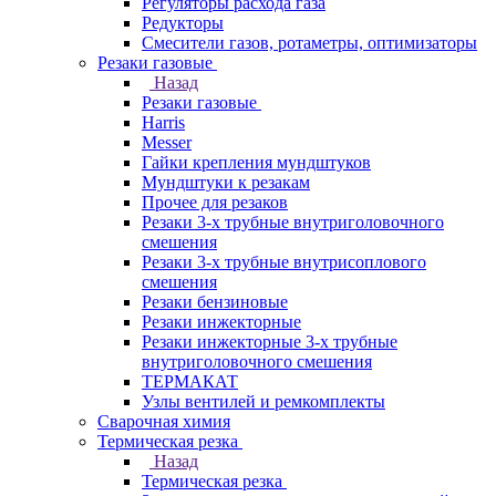
Регуляторы расхода газа
Редукторы
Смесители газов, ротаметры, оптимизаторы
Резаки газовые
Назад
Резаки газовые
Harris
Messer
Гайки крепления мундштуков
Мундштуки к резакам
Прочее для резаков
Резаки 3-х трубные внутриголовочного
смешения
Резаки 3-х трубные внутрисоплового
смешения
Резаки бензиновые
Резаки инжекторные
Резаки инжекторные 3-х трубные
внутриголовочного смешения
ТЕРМАКАТ
Узлы вентилей и ремкомплекты
Сварочная химия
Термическая резка
Назад
Термическая резка