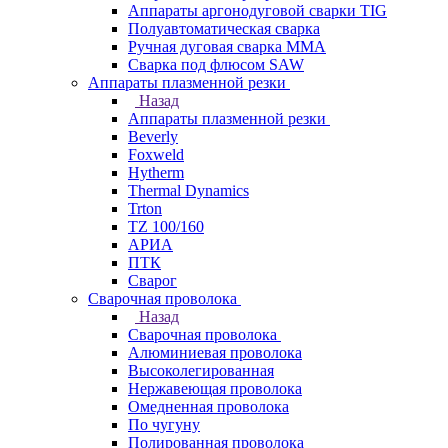
Аппараты аргонодуговой сварки TIG
Полуавтоматическая сварка
Ручная дуговая сварка MMA
Сварка под флюсом SAW
Аппараты плазменной резки
Назад
Аппараты плазменной резки
Beverly
Foxweld
Hytherm
Thermal Dynamics
Trton
TZ 100/160
АРИА
ПТК
Сварог
Сварочная проволока
Назад
Сварочная проволока
Алюминиевая проволока
Высоколегированная
Нержавеющая проволока
Омедненная проволока
По чугуну
Полированная проволока