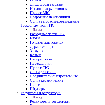
Гусаки
Диффузоры газовые
Каналы направляющие
Прочее MIG
Сварочные наконечники
Сопла газораспределительные
Расходные части TIG
Назад
Расходные части TIG
Блоки
Головки для горелок
Держатели цанг
Заглушки
Кольца
Наборы сопел
Переходники
Прочее TIG
Сетки для сопел
Соединители быстросъёмные
Сопла керамические
Цанги
Штуцеры
Редукторы и регуляторы
Назад
Редукторы и регуляторы