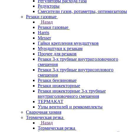
Регуляторы расхода газа
Редукторы
Смесители газов, ротаметры, оптимизаторы
Резаки газовые
Назад
Резаки газовые
Harris
Messer
Гайки крепления мундштуков
Мундштуки к резакам
Прочее для резаков
Резаки 3-х трубные внутриголовочного
смешения
Резаки 3-х трубные внутрисоплового
смешения
Резаки бензиновые
Резаки инжекторные
Резаки инжекторные 3-х трубные
внутриголовочного смешения
ТЕРМАКАТ
Узлы вентилей и ремкомплекты
Сварочная химия
Термическая резка
Назад
Термическая резка