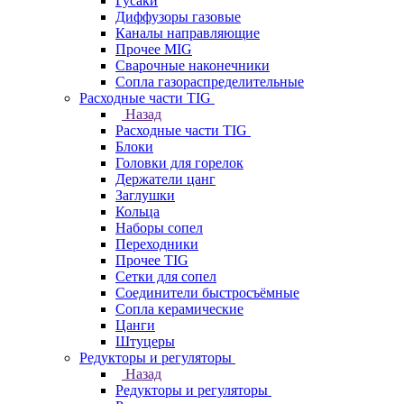
Гусаки
Диффузоры газовые
Каналы направляющие
Прочее MIG
Сварочные наконечники
Сопла газораспределительные
Расходные части TIG
Назад
Расходные части TIG
Блоки
Головки для горелок
Держатели цанг
Заглушки
Кольца
Наборы сопел
Переходники
Прочее TIG
Сетки для сопел
Соединители быстросъёмные
Сопла керамические
Цанги
Штуцеры
Редукторы и регуляторы
Назад
Редукторы и регуляторы