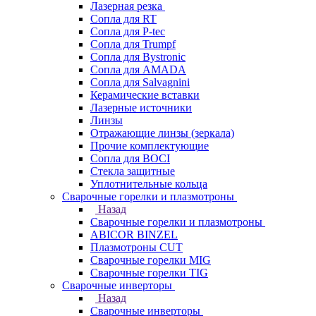
Лазерная резка
Сопла для RT
Сопла для P-tec
Сопла для Trumpf
Сопла для Bystronic
Сопла для AMADA
Сопла для Salvagnini
Керамические вставки
Лазерные источники
Линзы
Отражающие линзы (зеркала)
Прочие комплектующие
Сопла для BOCI
Стекла защитные
Уплотнительные кольца
Сварочные горелки и плазмотроны
Назад
Сварочные горелки и плазмотроны
ABICOR BINZEL
Плазмотроны CUT
Сварочные горелки MIG
Сварочные горелки TIG
Сварочные инверторы
Назад
Сварочные инверторы