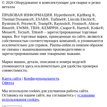
© 2026 Оборудование и комплектующие для сварки и резки
металла
ПРАВОВАЯ ИНФОРМАЦИЯ. Hypertherm®, Kjellberg ®,
Thermal Dynamics®, ESAB®, Trafimet®, Lincoln Electric®,
Bystronic®, Pricetec®, Trumpf®, Raytools®, Fronius®, Abicor
Binzel®, EWM®, TBI®, KEMPPI®, Сварог®, Harris®, Koike®,
Messer®, Tecna®, Triton® – зарегистрированные торговые
марки. Все торговые марки, приведенные на сайте, являются
собственностью соответствующих компаний, и упоминаются
исключительно для справок. Plazma-online.ru никоим образом
не связана с вышеназванными производителями и
зарегистрированными ими товарными знаками.
Марки машин, детали, описания и номера моделей
упоминаются здесь исключительно для удобства проверки
совместимости.
Карта сайта
|
Конфиденциальность
Оферта
Мы используем cookies для улучшения работы сайта.
Оставаясь на нашем сайте, вы соглашаетесь с
условиями
использования cookies.