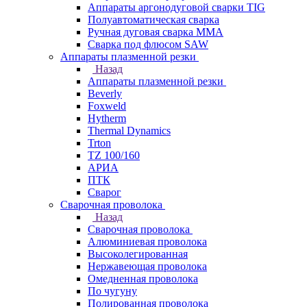
Аппараты аргонодуговой сварки TIG
Полуавтоматическая сварка
Ручная дуговая сварка MMA
Сварка под флюсом SAW
Аппараты плазменной резки
Назад
Аппараты плазменной резки
Beverly
Foxweld
Hytherm
Thermal Dynamics
Trton
TZ 100/160
АРИА
ПТК
Сварог
Сварочная проволока
Назад
Сварочная проволока
Алюминиевая проволока
Высоколегированная
Нержавеющая проволока
Омедненная проволока
По чугуну
Полированная проволока