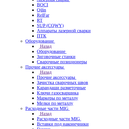
BOCI
Qilin
RelFar
RT
SUP (CQWY)
Аппараты лазерной сварки
ПТК
Оборудование
Назад
Оборудование
Зиговочные станки
Сварочные позиционеры
Прочие аксессуары
Назад
Прочие аксессуары
Зачистка сварочных швов
Карандаши разметочные
Ключи газосварщика
Маркеры по металлу
Мелки по металлу
Расходные части MIG
Назад
Расходные части MIG
Вставки под наконечники