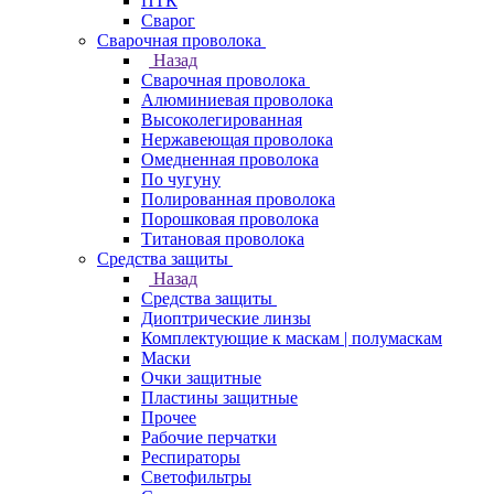
ПТК
Сварог
Сварочная проволока
Назад
Сварочная проволока
Алюминиевая проволока
Высоколегированная
Нержавеющая проволока
Омедненная проволока
По чугуну
Полированная проволока
Порошковая проволока
Титановая проволока
Средства защиты
Назад
Средства защиты
Диоптрические линзы
Комплектующие к маскам | полумаскам
Маски
Очки защитные
Пластины защитные
Прочее
Рабочие перчатки
Респираторы
Светофильтры