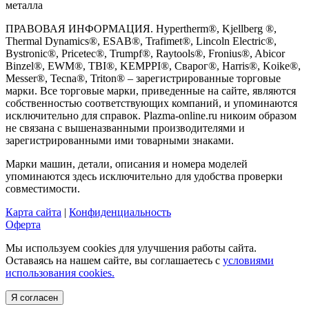
металла
ПРАВОВАЯ ИНФОРМАЦИЯ. Hypertherm®, Kjellberg ®,
Thermal Dynamics®, ESAB®, Trafimet®, Lincoln Electric®,
Bystronic®, Pricetec®, Trumpf®, Raytools®, Fronius®, Abicor
Binzel®, EWM®, TBI®, KEMPPI®, Сварог®, Harris®, Koike®,
Messer®, Tecna®, Triton® – зарегистрированные торговые
марки. Все торговые марки, приведенные на сайте, являются
собственностью соответствующих компаний, и упоминаются
исключительно для справок. Plazma-online.ru никоим образом
не связана с вышеназванными производителями и
зарегистрированными ими товарными знаками.
Марки машин, детали, описания и номера моделей
упоминаются здесь исключительно для удобства проверки
совместимости.
Карта сайта
|
Конфиденциальность
Оферта
Мы используем cookies для улучшения работы сайта.
Оставаясь на нашем сайте, вы соглашаетесь с
условиями
использования cookies.
Я согласен