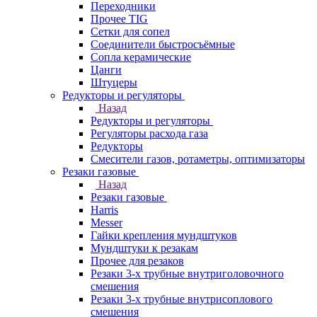
Переходники
Прочее TIG
Сетки для сопел
Соединители быстросъёмные
Сопла керамические
Цанги
Штуцеры
Редукторы и регуляторы
Назад
Редукторы и регуляторы
Регуляторы расхода газа
Редукторы
Смесители газов, ротаметры, оптимизаторы
Резаки газовые
Назад
Резаки газовые
Harris
Messer
Гайки крепления мундштуков
Мундштуки к резакам
Прочее для резаков
Резаки 3-х трубные внутриголовочного
смешения
Резаки 3-х трубные внутрисоплового
смешения