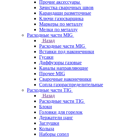
Прочие аксессуары
Зачистка сварочных швов
Карандаши разметочные
Ключи газосварщика
Маркеры по металлу
Мелки по металлу
Расходные части MIG
Назад
Расходные части MIG
Вставки под наконечники
Гусаки
Диффузоры газовые
Каналы направляющие
Прочее MIG
Сварочные наконечники
Сопла газораспределительные
Расходные части TIG
Назад
Расходные части TIG
Блоки
Головки для горелок
Держатели цанг
Заглушки
Кольца
Наборы сопел