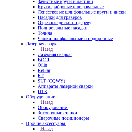
Зачистные круги и ластики
Круги фибровые шлифовальные
Лепестковые шлифовальные круги и диски
Насадки для граверов
Отрезные диски по дереву
Полировальные насадки
Точила
Чашки шлифовальные и обдирочные
Лазерная сварка
Назад
Лазерная сварка
BOCI
Qilin
RelFar
RT
SUP (CQWY)
Аппараты лазерной сварки
ПТК
Оборудование
Назад
Оборудование
Зиговочные станки
Сварочные позиционеры
Прочие аксессуары
Назад