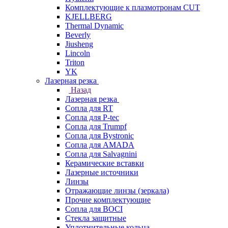
Комплектующие к плазмотронам CUT
KJELLBERG
Thermal Dynamic
Beverly
Jiusheng
Lincoln
Triton
YK
Лазерная резка
Назад
Лазерная резка
Сопла для RT
Сопла для P-tec
Сопла для Trumpf
Сопла для Bystronic
Сопла для AMADA
Сопла для Salvagnini
Керамические вставки
Лазерные источники
Линзы
Отражающие линзы (зеркала)
Прочие комплектующие
Сопла для BOCI
Стекла защитные
Уплотнительные кольца