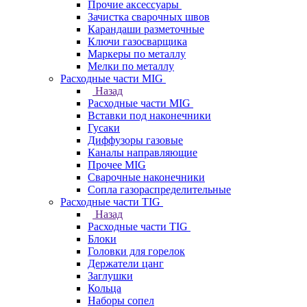
Прочие аксессуары
Зачистка сварочных швов
Карандаши разметочные
Ключи газосварщика
Маркеры по металлу
Мелки по металлу
Расходные части MIG
Назад
Расходные части MIG
Вставки под наконечники
Гусаки
Диффузоры газовые
Каналы направляющие
Прочее MIG
Сварочные наконечники
Сопла газораспределительные
Расходные части TIG
Назад
Расходные части TIG
Блоки
Головки для горелок
Держатели цанг
Заглушки
Кольца
Наборы сопел