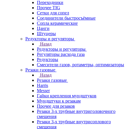
Переходники
Прочее TIG
Сетки для сопел
Соединители быстросъёмные
Сопла керамические
Цанги
Штуцеры
Редукторы и регуляторы
Назад
Редукторы и регуляторы
Регуляторы расхода газа
Редукторы
Смесители газов, ротаметры, оптимизаторы
Резаки газовые
Назад
Резаки газовые
Harris
Messer
Гайки крепления мундштуков
Мундштуки к резакам
Прочее для резаков
Резаки 3-х трубные внутриголовочного
смешения
Резаки 3-х трубные внутрисоплового
смешения