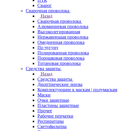
ПТК
Сварог
Сварочная проволока
Назад
Сварочная проволока
Алюминиевая проволока
Высоколегированная
Нержавеющая проволока
Омедненная проволока
По чугуну
Полированная проволока
Порошковая проволока
Титановая проволока
Средства защиты
Назад
Средства защиты
Диоптрические линзы
Комплектующие к маскам | полумаскам
Маски
Очки защитные
Пластины защитные
Прочее
Рабочие перчатки
Респираторы
Светофильтры