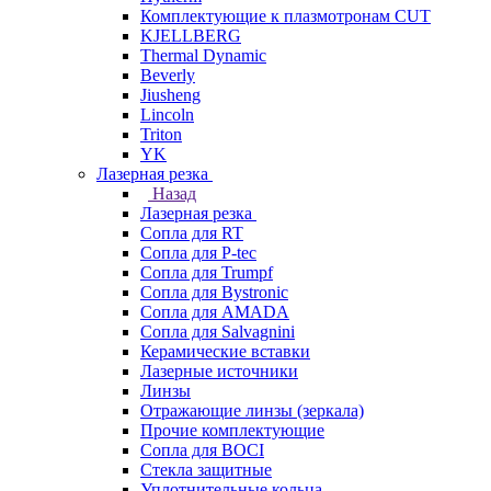
Комплектующие к плазмотронам CUT
KJELLBERG
Thermal Dynamic
Beverly
Jiusheng
Lincoln
Triton
YK
Лазерная резка
Назад
Лазерная резка
Сопла для RT
Сопла для P-tec
Сопла для Trumpf
Сопла для Bystronic
Сопла для AMADA
Сопла для Salvagnini
Керамические вставки
Лазерные источники
Линзы
Отражающие линзы (зеркала)
Прочие комплектующие
Сопла для BOCI
Стекла защитные
Уплотнительные кольца