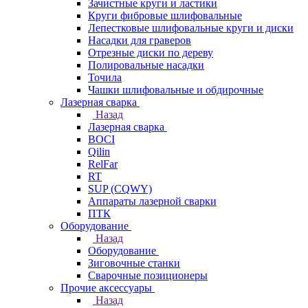
Зачистные круги и ластики
Круги фибровые шлифовальные
Лепестковые шлифовальные круги и диски
Насадки для граверов
Отрезные диски по дереву
Полировальные насадки
Точила
Чашки шлифовальные и обдирочные
Лазерная сварка
Назад
Лазерная сварка
BOCI
Qilin
RelFar
RT
SUP (CQWY)
Аппараты лазерной сварки
ПТК
Оборудование
Назад
Оборудование
Зиговочные станки
Сварочные позиционеры
Прочие аксессуары
Назад