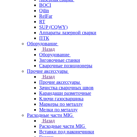
BOCI
Qilin
RelFar
RT
SUP (CQWY)
Аппараты лазерной сварки
ПТК
Оборудование
Назад
Оборудование
Зиговочные станки
Сварочные позиционеры
Прочие аксессуары
Назад
Прочие аксессуары
Зачистка сварочных швов
Карандаши разметочные
Ключи газосварщика
Маркеры по металлу
Мелки по металлу
Расходные части MIG
Назад
Расходные части MIG
Вставки под наконечники