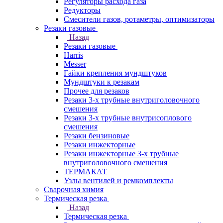
Регуляторы расхода газа
Редукторы
Смесители газов, ротаметры, оптимизаторы
Резаки газовые
Назад
Резаки газовые
Harris
Messer
Гайки крепления мундштуков
Мундштуки к резакам
Прочее для резаков
Резаки 3-х трубные внутриголовочного
смешения
Резаки 3-х трубные внутрисоплового
смешения
Резаки бензиновые
Резаки инжекторные
Резаки инжекторные 3-х трубные
внутриголовочного смешения
ТЕРМАКАТ
Узлы вентилей и ремкомплекты
Сварочная химия
Термическая резка
Назад
Термическая резка