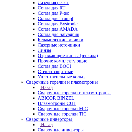
Лазерная резка
Сопла для RT
Сопла для P-tec
Сопла для Trumpf
Сопла для Bystronic
Сопла для AMADA
Сопла для Salvagnini
Керамические вставки
Лазерные источники
Линзы
Отражающие линзы (зеркала)
Прочие комплектующие
Сопла для BOCI
Стекла защитные
Уплотнительные кольца
Сварочные горелки и плазмотроны
Назад
Сварочные горелки и плазмотроны
ABICOR BINZEL
Плазмотроны CUT
Сварочные горелки MIG
Сварочные горелки TIG
Сварочные инверторы
Назад
Сварочные инверторы