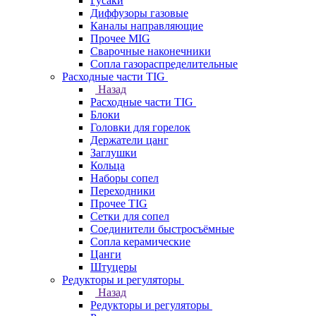
Гусаки
Диффузоры газовые
Каналы направляющие
Прочее MIG
Сварочные наконечники
Сопла газораспределительные
Расходные части TIG
Назад
Расходные части TIG
Блоки
Головки для горелок
Держатели цанг
Заглушки
Кольца
Наборы сопел
Переходники
Прочее TIG
Сетки для сопел
Соединители быстросъёмные
Сопла керамические
Цанги
Штуцеры
Редукторы и регуляторы
Назад
Редукторы и регуляторы