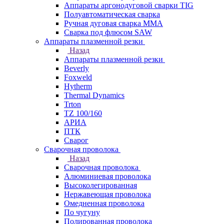
Аппараты аргонодуговой сварки TIG
Полуавтоматическая сварка
Ручная дуговая сварка MMA
Сварка под флюсом SAW
Аппараты плазменной резки
Назад
Аппараты плазменной резки
Beverly
Foxweld
Hytherm
Thermal Dynamics
Trton
TZ 100/160
АРИА
ПТК
Сварог
Сварочная проволока
Назад
Сварочная проволока
Алюминиевая проволока
Высоколегированная
Нержавеющая проволока
Омедненная проволока
По чугуну
Полированная проволока