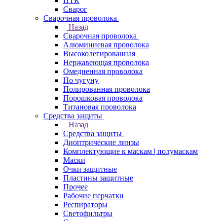
ПТК
Сварог
Сварочная проволока
Назад
Сварочная проволока
Алюминиевая проволока
Высоколегированная
Нержавеющая проволока
Омедненная проволока
По чугуну
Полированная проволока
Порошковая проволока
Титановая проволока
Средства защиты
Назад
Средства защиты
Диоптрические линзы
Комплектующие к маскам | полумаскам
Маски
Очки защитные
Пластины защитные
Прочее
Рабочие перчатки
Респираторы
Светофильтры