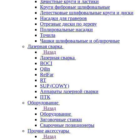
Зачистные круги и ластики
Круги фибровые шлифовальные
Лепестковые шлифовальные круги и диски
Насадки для граверов
Отрезные диски по дереву
Полировальные насадки
Точила
Чашки шлифовальные и обдирочные
Лазерная сварка
Назад
Лазерная сварка
BOCI
Qilin
RelFar
RT
SUP (CQWY)
Аппараты лазерной сварки
ПТК
Оборудование
Назад
Оборудование
Зиговочные станки
Сварочные позиционеры
Прочие аксессуары
Назад