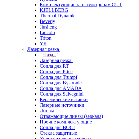
Комплектующие к плазмотронам CUT
KJELLBERG
Thermal Dynamic
Beverly
Jiusheng
Lincoln
Triton
YK
Лазерная резка
Назад
Лазерная резка
Сопла для RT
Сопла для P-tec
Сопла для Trumpf
Сопла для Bystronic
Сопла для AMADA
Сопла для Salvagnini
Керамические вставки
Лазерные источники
Линзы
Отражающие линзы (зеркала)
Прочие комплектующие
Сопла для BOCI
Стекла защитные
Уплотнительные кольца