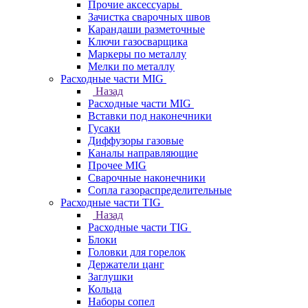
Прочие аксессуары
Зачистка сварочных швов
Карандаши разметочные
Ключи газосварщика
Маркеры по металлу
Мелки по металлу
Расходные части MIG
Назад
Расходные части MIG
Вставки под наконечники
Гусаки
Диффузоры газовые
Каналы направляющие
Прочее MIG
Сварочные наконечники
Сопла газораспределительные
Расходные части TIG
Назад
Расходные части TIG
Блоки
Головки для горелок
Держатели цанг
Заглушки
Кольца
Наборы сопел