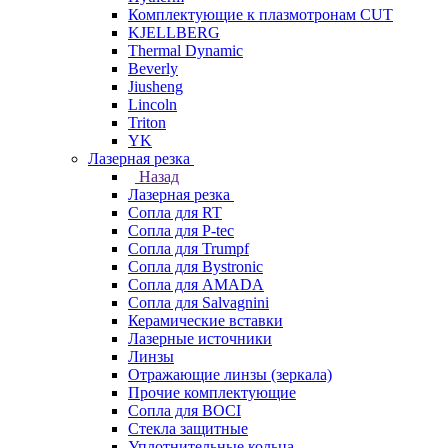
Комплектующие к плазмотронам CUT
KJELLBERG
Thermal Dynamic
Beverly
Jiusheng
Lincoln
Triton
YK
Лазерная резка
Назад
Лазерная резка
Сопла для RT
Сопла для P-tec
Сопла для Trumpf
Сопла для Bystronic
Сопла для AMADA
Сопла для Salvagnini
Керамические вставки
Лазерные источники
Линзы
Отражающие линзы (зеркала)
Прочие комплектующие
Сопла для BOCI
Стекла защитные
Уплотнительные кольца