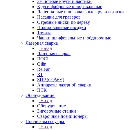
Зачистные круги и ластики
Круги фибровые шлифовальные
Лепестковые шлифовальные круги и диски
Насадки для граверов
Отрезные диски по дереву
Полировальные насадки
Точила
Чашки шлифовальные и обдирочные
Лазерная сварка
Назад
Лазерная сварка
BOCI
Qilin
RelFar
RT
SUP (CQWY)
Аппараты лазерной сварки
ПТК
Оборудование
Назад
Оборудование
Зиговочные станки
Сварочные позиционеры
Прочие аксессуары
Назад