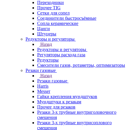
Переходники
Прочее TIG
Сетки для сопел
Соединители быстросъёмные
Сопла керамические
Цанги
Штуцеры
Редукторы и регуляторы
Назад
Редукторы и регуляторы
Регуляторы расхода газа
Редукторы
Смесители газов, ротаметры, оптимизаторы
Резаки газовые
Назад
Резаки газовые
Harris
Messer
Гайки крепления мундштуков
Мундштуки к резакам
Прочее для резаков
Резаки 3-х трубные внутриголовочного
смешения
Резаки 3-х трубные внутрисоплового
смешения