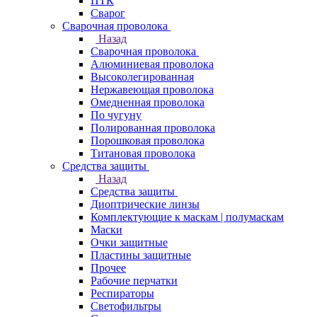
ПТК
Сварог
Сварочная проволока
Назад
Сварочная проволока
Алюминиевая проволока
Высоколегированная
Нержавеющая проволока
Омедненная проволока
По чугуну
Полированная проволока
Порошковая проволока
Титановая проволока
Средства защиты
Назад
Средства защиты
Диоптрические линзы
Комплектующие к маскам | полумаскам
Маски
Очки защитные
Пластины защитные
Прочее
Рабочие перчатки
Респираторы
Светофильтры