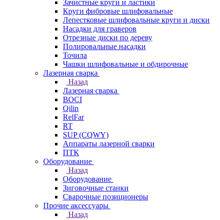
Зачистные круги и ластики
Круги фибровые шлифовальные
Лепестковые шлифовальные круги и диски
Насадки для граверов
Отрезные диски по дереву
Полировальные насадки
Точила
Чашки шлифовальные и обдирочные
Лазерная сварка
Назад
Лазерная сварка
BOCI
Qilin
RelFar
RT
SUP (CQWY)
Аппараты лазерной сварки
ПТК
Оборудование
Назад
Оборудование
Зиговочные станки
Сварочные позиционеры
Прочие аксессуары
Назад