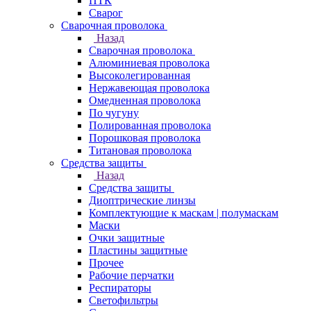
ПТК
Сварог
Сварочная проволока
Назад
Сварочная проволока
Алюминиевая проволока
Высоколегированная
Нержавеющая проволока
Омедненная проволока
По чугуну
Полированная проволока
Порошковая проволока
Титановая проволока
Средства защиты
Назад
Средства защиты
Диоптрические линзы
Комплектующие к маскам | полумаскам
Маски
Очки защитные
Пластины защитные
Прочее
Рабочие перчатки
Респираторы
Светофильтры