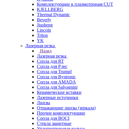
Комплектующие к плазмотронам CUT
KJELLBERG
Thermal Dynamic
Beverly
Jiusheng
Lincoln
Triton
YK
Лазерная резка
Назад
Лазерная резка
Сопла для RT
Сопла для P-tec
Сопла для Trumpf
Сопла для Bystronic
Сопла для AMADA
Сопла для Salvagnini
Керамические вставки
Лазерные источники
Линзы
Отражающие линзы (зеркала)
Прочие комплектующие
Сопла для BOCI
Стекла защитные
Уплотнительные кольца