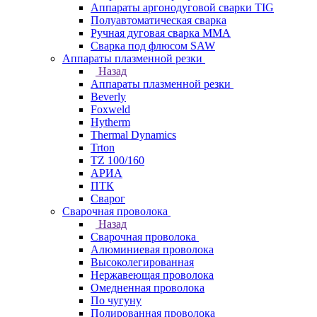
Аппараты аргонодуговой сварки TIG
Полуавтоматическая сварка
Ручная дуговая сварка MMA
Сварка под флюсом SAW
Аппараты плазменной резки
Назад
Аппараты плазменной резки
Beverly
Foxweld
Hytherm
Thermal Dynamics
Trton
TZ 100/160
АРИА
ПТК
Сварог
Сварочная проволока
Назад
Сварочная проволока
Алюминиевая проволока
Высоколегированная
Нержавеющая проволока
Омедненная проволока
По чугуну
Полированная проволока