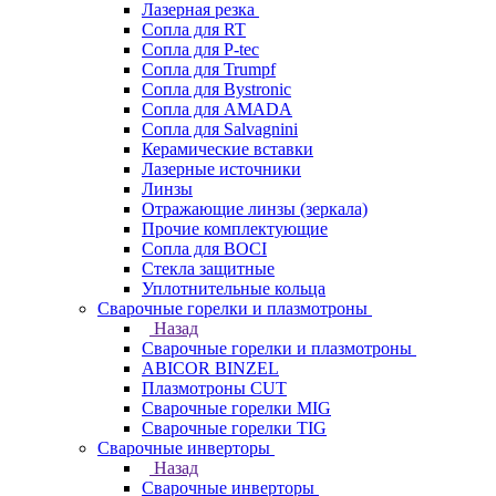
Лазерная резка
Сопла для RT
Сопла для P-tec
Сопла для Trumpf
Сопла для Bystronic
Сопла для AMADA
Сопла для Salvagnini
Керамические вставки
Лазерные источники
Линзы
Отражающие линзы (зеркала)
Прочие комплектующие
Сопла для BOCI
Стекла защитные
Уплотнительные кольца
Сварочные горелки и плазмотроны
Назад
Сварочные горелки и плазмотроны
ABICOR BINZEL
Плазмотроны CUT
Сварочные горелки MIG
Сварочные горелки TIG
Сварочные инверторы
Назад
Сварочные инверторы