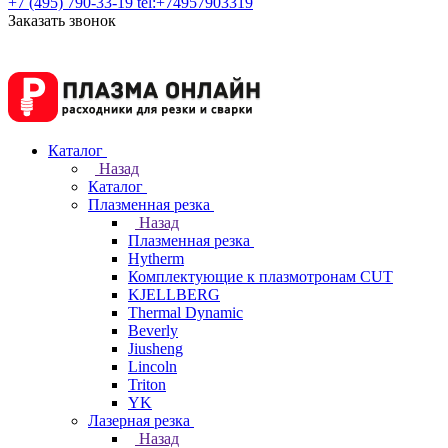
+7 (495) 790-33-19
tel:+74957903319
Заказать звонок
Каталог
Назад
Каталог
Плазменная резка
Назад
Плазменная резка
Hytherm
Комплектующие к плазмотронам CUT
KJELLBERG
Thermal Dynamic
Beverly
Jiusheng
Lincoln
Triton
YK
Лазерная резка
Назад