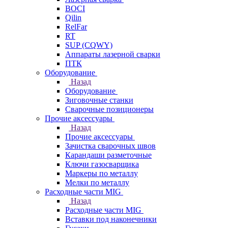
BOCI
Qilin
RelFar
RT
SUP (CQWY)
Аппараты лазерной сварки
ПТК
Оборудование
Назад
Оборудование
Зиговочные станки
Сварочные позиционеры
Прочие аксессуары
Назад
Прочие аксессуары
Зачистка сварочных швов
Карандаши разметочные
Ключи газосварщика
Маркеры по металлу
Мелки по металлу
Расходные части MIG
Назад
Расходные части MIG
Вставки под наконечники