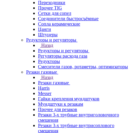
Переходники
Прочее TIG
Сетки для сопел
Соединители быстросъёмные
Сопла керамические
Цанги
Штуцеры
Редукторы и регуляторы
Назад
Редукторы и регуляторы
Регуляторы расхода газа
Редукторы
Смесители газов, ротаметры, оптимизаторы
Резаки газовые
Назад
Резаки газовые
Harris
Messer
Гайки крепления мундштуков
Мундштуки к резакам
Прочее для резаков
Резаки 3-х трубные внутриголовочного
смешения
Резаки 3-х трубные внутрисоплового
смешения