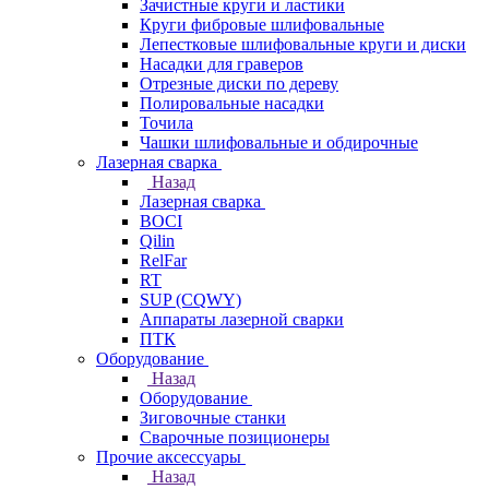
Зачистные круги и ластики
Круги фибровые шлифовальные
Лепестковые шлифовальные круги и диски
Насадки для граверов
Отрезные диски по дереву
Полировальные насадки
Точила
Чашки шлифовальные и обдирочные
Лазерная сварка
Назад
Лазерная сварка
BOCI
Qilin
RelFar
RT
SUP (CQWY)
Аппараты лазерной сварки
ПТК
Оборудование
Назад
Оборудование
Зиговочные станки
Сварочные позиционеры
Прочие аксессуары
Назад