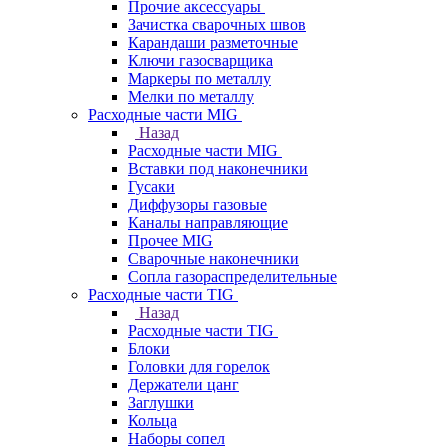
Прочие аксессуары
Зачистка сварочных швов
Карандаши разметочные
Ключи газосварщика
Маркеры по металлу
Мелки по металлу
Расходные части MIG
Назад
Расходные части MIG
Вставки под наконечники
Гусаки
Диффузоры газовые
Каналы направляющие
Прочее MIG
Сварочные наконечники
Сопла газораспределительные
Расходные части TIG
Назад
Расходные части TIG
Блоки
Головки для горелок
Держатели цанг
Заглушки
Кольца
Наборы сопел