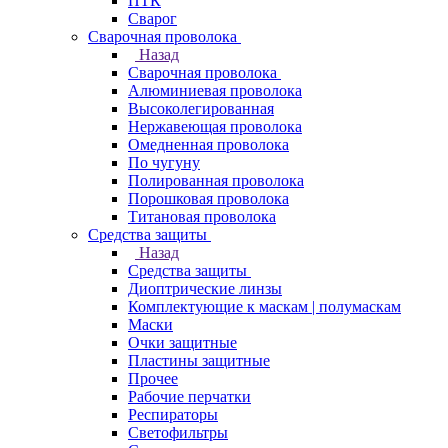
ПТК
Сварог
Сварочная проволока
Назад
Сварочная проволока
Алюминиевая проволока
Высоколегированная
Нержавеющая проволока
Омедненная проволока
По чугуну
Полированная проволока
Порошковая проволока
Титановая проволока
Средства защиты
Назад
Средства защиты
Диоптрические линзы
Комплектующие к маскам | полумаскам
Маски
Очки защитные
Пластины защитные
Прочее
Рабочие перчатки
Респираторы
Светофильтры