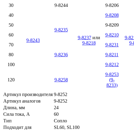
30
9-8244
9-8206
40
9-8208
50
9-8209
9-8235
60
9-8210
9-8237
или
9-82
9-8243
9-8218
9-
70
9-8231
80
9-8236
9-8211
100
9-8212
9-8253
120
9-8258
(9-
8233)
Артикул производителя
9-8252
Артикул аналогов
9-8252
Длина, мм
24
Сила тока, А
60
Тип
Сопло
Подходит для
SL60, SL100