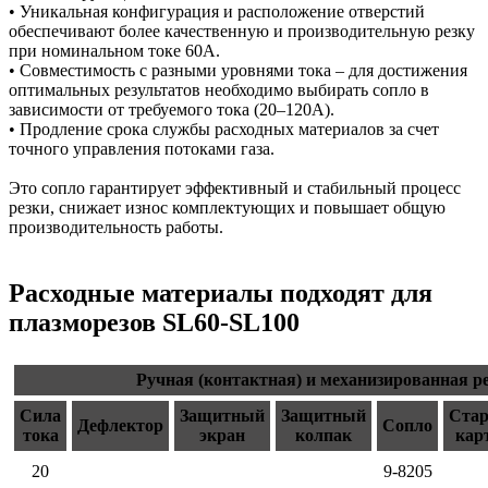
• Уникальная конфигурация и расположение отверстий
обеспечивают более качественную и производительную резку
при номинальном токе 60А.
• Совместимость с разными уровнями тока – для достижения
оптимальных результатов необходимо выбирать сопло в
зависимости от требуемого тока (20–120А).
• Продление срока службы расходных материалов за счет
точного управления потоками газа.
Это сопло гарантирует эффективный и стабильный процесс
резки, снижает износ комплектующих и повышает общую
производительность работы.
Расходные материалы подходят для
плазморезов SL60-SL100
Ручная (контактная) и механизированная р
Сила
Защитный
Защитный
Ста
Дефлектор
Сопло
тока
экран
колпак
кар
20
9-8205