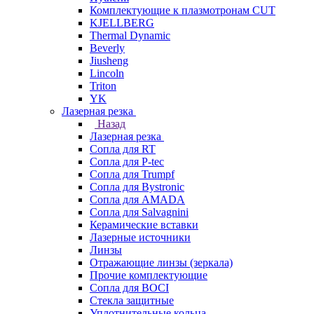
Комплектующие к плазмотронам CUT
KJELLBERG
Thermal Dynamic
Beverly
Jiusheng
Lincoln
Triton
YK
Лазерная резка
Назад
Лазерная резка
Сопла для RT
Сопла для P-tec
Сопла для Trumpf
Сопла для Bystronic
Сопла для AMADA
Сопла для Salvagnini
Керамические вставки
Лазерные источники
Линзы
Отражающие линзы (зеркала)
Прочие комплектующие
Сопла для BOCI
Стекла защитные
Уплотнительные кольца