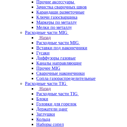
Прочие аксессуары
Зачистка сварочных швов
Карандаши разметочные
Ключи газосварщика
Маркеры по металлу
Мелки по металлу
Расходные части MIG
Назад
Расходные части MIG
Вставки под наконечники
Гусаки
Диффузоры газовые
Каналы направляющие
Прочее MIG
Сварочные наконечники
Сопла газораспределительные
Расходные части TIG
Назад
Расходные части TIG
Блоки
Головки для горелок
Держатели цанг
Заглушки
Кольца
Наборы сопел