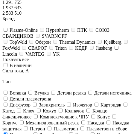
1 291 755
1 937 633
2 583 510
Бренд
Plazma-Online
Hypertherm
ПТК
СОЮЗ
СВАРЩИКОВ
SVARNOFF
TopWeld
Оберон
Thermal Dynamics
Kjellberg
FoxWeld
СВАРОГ
Triton
КЕДР
Jiusheng
Lincoln
VARTEG
YK
Показать все
В наличии
Сила тока, А
Тип
Вставка
Втулка
Детали резака
Детали источника
Детали плазматрона
Диффузор
Завихритель
Изолятор
Картридж
Катод
Ключ
Кожух
Колпачок
Кольцо
фиксирующее
Комплектующие к ЧПУ
Конус
Корпус
Механизированный резак
Насадка
Насадка
защитная
Патрон
Плазматрон
Плазматрон в сборе