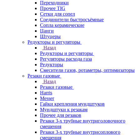
Переходники
Прочее TIG
Сетки для сопел
Соединители быстросъёмные
Сопла керамические
Цанги
Штуцеры
Редукторы и регуляторы
Назад
Редукторы и регуляторы
Регуляторы расхода газа
Редукторы
Смесители газов, ротаметры, оптимизаторы
Резаки газовые
Назад
Резаки газовые
Harris
Messer
Гайки крепления мундштуков
Мундштуки к резакам
Прочее для резаков
Резаки 3-х трубные внутриголовочного
смешения
Резаки 3-х трубные внутрисоплового
смешения