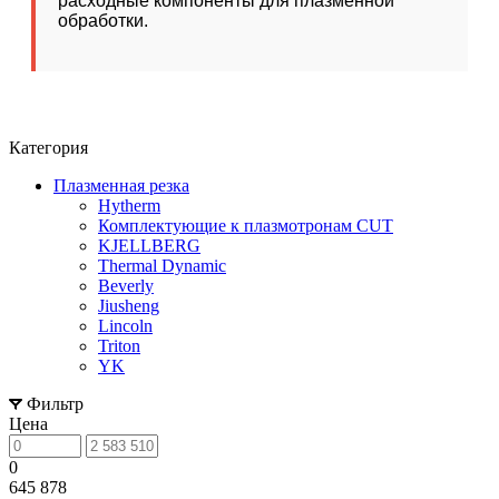
расходные компоненты для плазменной
обработки.
Категория
Плазменная резка
Hytherm
Комплектующие к плазмотронам CUT
KJELLBERG
Thermal Dynamic
Beverly
Jiusheng
Lincoln
Triton
YK
Фильтр
Цена
0
645 878