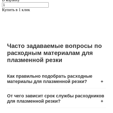
Купить в 1 клик
Часто задаваемые вопросы по
расходным материалам для
плазменной резки
Как правильно подобрать расходные
материалы для плазменной резки?
+
Правильный выбор расходных материалов для
От чего зависит срок службы расходников
плазменной резки напрямую влияет на качество
для плазменной резки?
+
реза и срок службы оборудования. В нашем
каталоге представлен широкий ассортимент
комплектующих для плазменной резки от ведущих