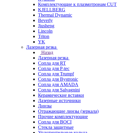
Комплектующие к плазмотронам CUT
KJELLBERG
Thermal Dynamic
Beverly
Jiusheng
Lincoln
Triton
YK
Лазерная резка
Назад
Лазерная резка
Сопла для RT
Сопла для P-tec
Сопла для Trumpf
Сопла для Bystronic
Сопла для AMADA
Сопла для Salvagnini
Керамические вставки
Лазерные источники
Линзы
Отражающие линзы (зеркала)
Прочие комплектующие
Сопла для BOCI
Стекла защитные
Уплотнительные кольца