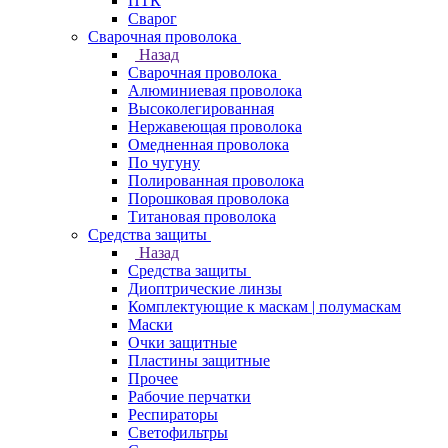
ПТК
Сварог
Сварочная проволока
Назад
Сварочная проволока
Алюминиевая проволока
Высоколегированная
Нержавеющая проволока
Омедненная проволока
По чугуну
Полированная проволока
Порошковая проволока
Титановая проволока
Средства защиты
Назад
Средства защиты
Диоптрические линзы
Комплектующие к маскам | полумаскам
Маски
Очки защитные
Пластины защитные
Прочее
Рабочие перчатки
Респираторы
Светофильтры