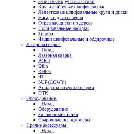
Зачистные круги и ластики
Круги фибровые шлифовальные
Лепестковые шлифовальные круги и диски
Насадки для граверов
Отрезные диски по дереву
Полировальные насадки
Точила
Чашки шлифовальные и обдирочные
Лазерная сварка
Назад
Лазерная сварка
BOCI
Qilin
RelFar
RT
SUP (CQWY)
Аппараты лазерной сварки
ПТК
Оборудование
Назад
Оборудование
Зиговочные станки
Сварочные позиционеры
Прочие аксессуары
Назад