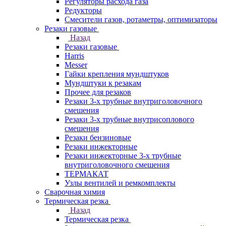
Регуляторы расхода газа
Редукторы
Смесители газов, ротаметры, оптимизаторы
Резаки газовые
Назад
Резаки газовые
Harris
Messer
Гайки крепления мундштуков
Мундштуки к резакам
Прочее для резаков
Резаки 3-х трубные внутриголовочного
смешения
Резаки 3-х трубные внутрисоплового
смешения
Резаки бензиновые
Резаки инжекторные
Резаки инжекторные 3-х трубные
внутриголовочного смешения
ТЕРМАКАТ
Узлы вентилей и ремкомплекты
Сварочная химия
Термическая резка
Назад
Термическая резка