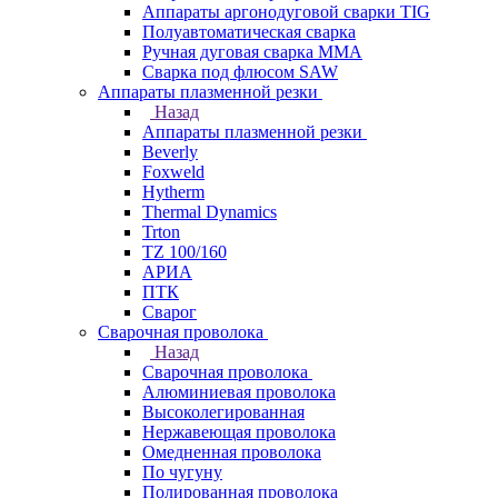
Аппараты аргонодуговой сварки TIG
Полуавтоматическая сварка
Ручная дуговая сварка MMA
Сварка под флюсом SAW
Аппараты плазменной резки
Назад
Аппараты плазменной резки
Beverly
Foxweld
Hytherm
Thermal Dynamics
Trton
TZ 100/160
АРИА
ПТК
Сварог
Сварочная проволока
Назад
Сварочная проволока
Алюминиевая проволока
Высоколегированная
Нержавеющая проволока
Омедненная проволока
По чугуну
Полированная проволока