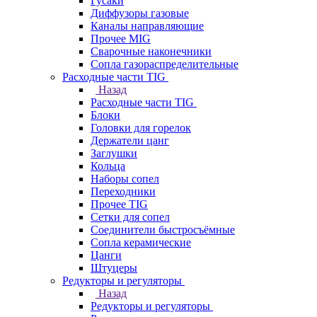
Гусаки
Диффузоры газовые
Каналы направляющие
Прочее MIG
Сварочные наконечники
Сопла газораспределительные
Расходные части TIG
Назад
Расходные части TIG
Блоки
Головки для горелок
Держатели цанг
Заглушки
Кольца
Наборы сопел
Переходники
Прочее TIG
Сетки для сопел
Соединители быстросъёмные
Сопла керамические
Цанги
Штуцеры
Редукторы и регуляторы
Назад
Редукторы и регуляторы