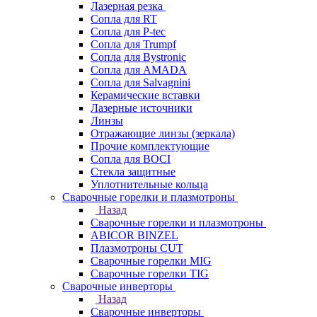
Лазерная резка
Сопла для RT
Сопла для P-tec
Сопла для Trumpf
Сопла для Bystronic
Сопла для AMADA
Сопла для Salvagnini
Керамические вставки
Лазерные источники
Линзы
Отражающие линзы (зеркала)
Прочие комплектующие
Сопла для BOCI
Стекла защитные
Уплотнительные кольца
Сварочные горелки и плазмотроны
Назад
Сварочные горелки и плазмотроны
ABICOR BINZEL
Плазмотроны CUT
Сварочные горелки MIG
Сварочные горелки TIG
Сварочные инверторы
Назад
Сварочные инверторы