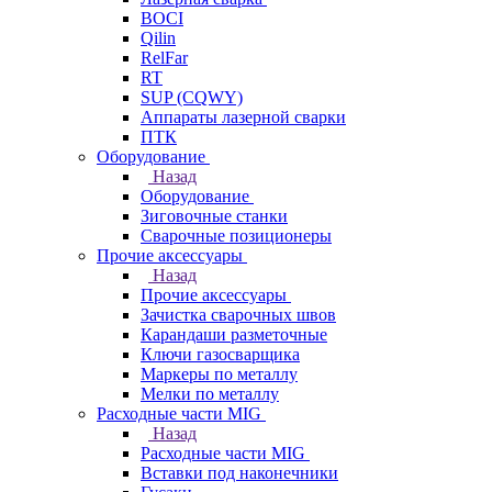
BOCI
Qilin
RelFar
RT
SUP (CQWY)
Аппараты лазерной сварки
ПТК
Оборудование
Назад
Оборудование
Зиговочные станки
Сварочные позиционеры
Прочие аксессуары
Назад
Прочие аксессуары
Зачистка сварочных швов
Карандаши разметочные
Ключи газосварщика
Маркеры по металлу
Мелки по металлу
Расходные части MIG
Назад
Расходные части MIG
Вставки под наконечники