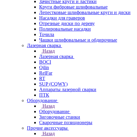
Зачистные круги и ластики
Круги фибровые шлифовальные
Лепестковые шлифовальные круги и диски
Насадки для граверов
Отрезные диски по дереву
Полировальные насадки
Точила
Чашки шлифовальные и обдирочные
Лазерная сварка
Назад
Лазерная сварка
BOCI
Qilin
RelFar
RT
SUP (CQWY)
Аппараты лазерной сварки
ПТК
Оборудование
Назад
Оборудование
Зиговочные станки
Сварочные позиционеры
Прочие аксессуары
Назад