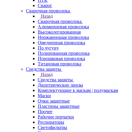
ПТК
Сварог
Сварочная проволока
Назад
Сварочная проволока
Алюминиевая проволока
Высоколегированная
Нержавеющая проволока
Омедненная проволока
По чугуну
Полированная проволока
Порошковая проволока
Титановая проволока
Средства защиты
Назад
Средства защиты
Диоптрические линзы
Комплектующие к маскам | полумаскам
Маски
Очки защитные
Пластины защитные
Прочее
Рабочие перчатки
Респираторы
Светофильтры