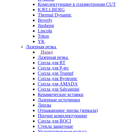
Комплектующие к плазмотронам CUT
KJELLBERG
Thermal Dynamic
Beverly
Jiusheng
Lincoln
Triton
YK
Лазерная резка
Назад
Лазерная резка
Сопла для RT
Сопла для P-tec
Сопла для Trumpf
Сопла для Bystronic
Сопла для AMADA
Сопла для Salvagnini
Керамические вставки
Лазерные источники
Линзы
Отражающие линзы (зеркала)
Прочие комплектующие
Сопла для BOCI
Стекла защитные
Уплотнительные кольца