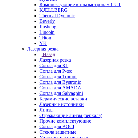
Комплектующие к плазмотронам CUT
KJELLBERG
Thermal Dynamic
Beverly
Jiusheng
Lincoln
Triton
YK
Лазерная резка
Назад
Лазерная резка
Сопла для RT
Сопла для P-tec
Сопла для Trumpf
Сопла для Bystronic
Сопла для AMADA
Сопла для Salvagnini
Керамические вставки
Лазерные источники
Линзы
Отражающие линзы (зеркала)
Прочие комплектующие
Сопла для BOCI
Стекла защитные
Уплотнительные кольца