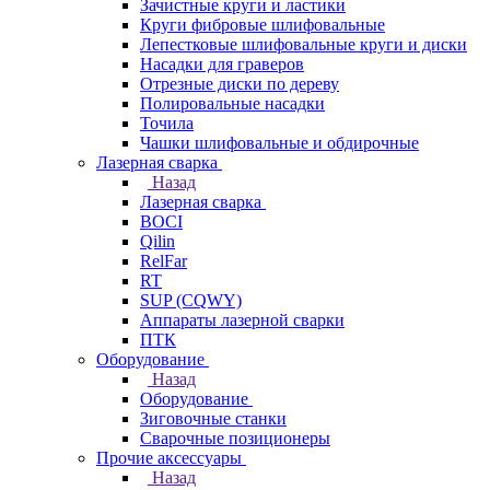
Зачистные круги и ластики
Круги фибровые шлифовальные
Лепестковые шлифовальные круги и диски
Насадки для граверов
Отрезные диски по дереву
Полировальные насадки
Точила
Чашки шлифовальные и обдирочные
Лазерная сварка
Назад
Лазерная сварка
BOCI
Qilin
RelFar
RT
SUP (CQWY)
Аппараты лазерной сварки
ПТК
Оборудование
Назад
Оборудование
Зиговочные станки
Сварочные позиционеры
Прочие аксессуары
Назад