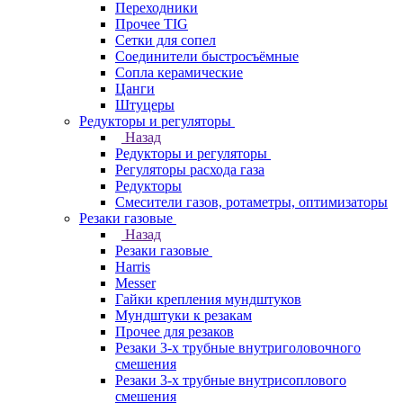
Переходники
Прочее TIG
Сетки для сопел
Соединители быстросъёмные
Сопла керамические
Цанги
Штуцеры
Редукторы и регуляторы
Назад
Редукторы и регуляторы
Регуляторы расхода газа
Редукторы
Смесители газов, ротаметры, оптимизаторы
Резаки газовые
Назад
Резаки газовые
Harris
Messer
Гайки крепления мундштуков
Мундштуки к резакам
Прочее для резаков
Резаки 3-х трубные внутриголовочного
смешения
Резаки 3-х трубные внутрисоплового
смешения