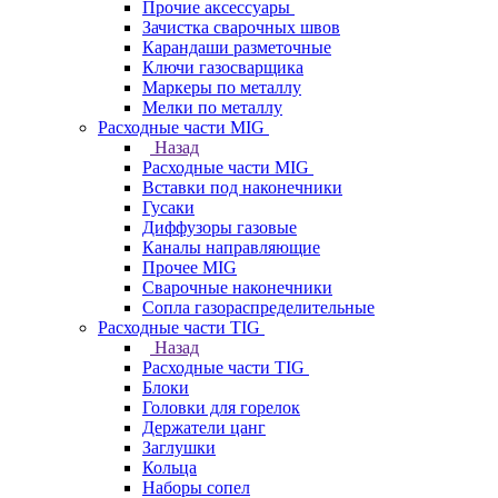
Прочие аксессуары
Зачистка сварочных швов
Карандаши разметочные
Ключи газосварщика
Маркеры по металлу
Мелки по металлу
Расходные части MIG
Назад
Расходные части MIG
Вставки под наконечники
Гусаки
Диффузоры газовые
Каналы направляющие
Прочее MIG
Сварочные наконечники
Сопла газораспределительные
Расходные части TIG
Назад
Расходные части TIG
Блоки
Головки для горелок
Держатели цанг
Заглушки
Кольца
Наборы сопел