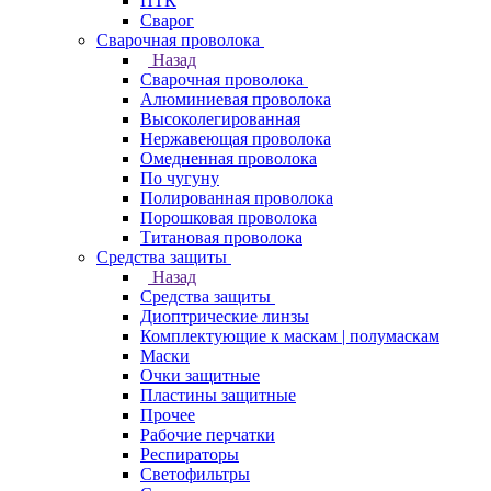
ПТК
Сварог
Сварочная проволока
Назад
Сварочная проволока
Алюминиевая проволока
Высоколегированная
Нержавеющая проволока
Омедненная проволока
По чугуну
Полированная проволока
Порошковая проволока
Титановая проволока
Средства защиты
Назад
Средства защиты
Диоптрические линзы
Комплектующие к маскам | полумаскам
Маски
Очки защитные
Пластины защитные
Прочее
Рабочие перчатки
Респираторы
Светофильтры