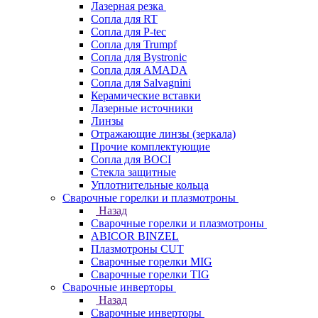
Лазерная резка
Сопла для RT
Сопла для P-tec
Сопла для Trumpf
Сопла для Bystronic
Сопла для AMADA
Сопла для Salvagnini
Керамические вставки
Лазерные источники
Линзы
Отражающие линзы (зеркала)
Прочие комплектующие
Сопла для BOCI
Стекла защитные
Уплотнительные кольца
Сварочные горелки и плазмотроны
Назад
Сварочные горелки и плазмотроны
ABICOR BINZEL
Плазмотроны CUT
Сварочные горелки MIG
Сварочные горелки TIG
Сварочные инверторы
Назад
Сварочные инверторы