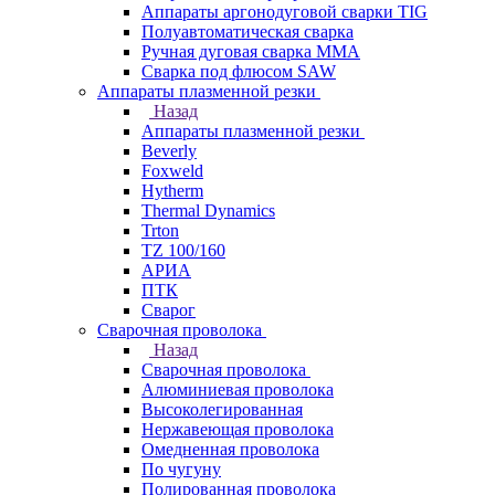
Аппараты аргонодуговой сварки TIG
Полуавтоматическая сварка
Ручная дуговая сварка MMA
Сварка под флюсом SAW
Аппараты плазменной резки
Назад
Аппараты плазменной резки
Beverly
Foxweld
Hytherm
Thermal Dynamics
Trton
TZ 100/160
АРИА
ПТК
Сварог
Сварочная проволока
Назад
Сварочная проволока
Алюминиевая проволока
Высоколегированная
Нержавеющая проволока
Омедненная проволока
По чугуну
Полированная проволока