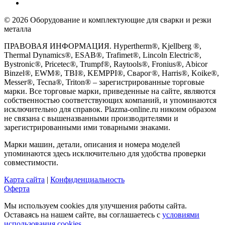
© 2026 Оборудование и комплектующие для сварки и резки
металла
ПРАВОВАЯ ИНФОРМАЦИЯ. Hypertherm®, Kjellberg ®,
Thermal Dynamics®, ESAB®, Trafimet®, Lincoln Electric®,
Bystronic®, Pricetec®, Trumpf®, Raytools®, Fronius®, Abicor
Binzel®, EWM®, TBI®, KEMPPI®, Сварог®, Harris®, Koike®,
Messer®, Tecna®, Triton® – зарегистрированные торговые
марки. Все торговые марки, приведенные на сайте, являются
собственностью соответствующих компаний, и упоминаются
исключительно для справок. Plazma-online.ru никоим образом
не связана с вышеназванными производителями и
зарегистрированными ими товарными знаками.
Марки машин, детали, описания и номера моделей
упоминаются здесь исключительно для удобства проверки
совместимости.
Карта сайта
|
Конфиденциальность
Оферта
Мы используем cookies для улучшения работы сайта.
Оставаясь на нашем сайте, вы соглашаетесь с
условиями
использования cookies.