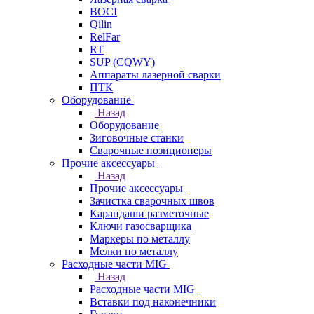
BOCI
Qilin
RelFar
RT
SUP (CQWY)
Аппараты лазерной сварки
ПТК
Оборудование
Назад
Оборудование
Зиговочные станки
Сварочные позиционеры
Прочие аксессуары
Назад
Прочие аксессуары
Зачистка сварочных швов
Карандаши разметочные
Ключи газосварщика
Маркеры по металлу
Мелки по металлу
Расходные части MIG
Назад
Расходные части MIG
Вставки под наконечники