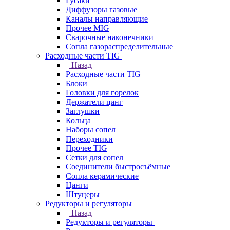
Гусаки
Диффузоры газовые
Каналы направляющие
Прочее MIG
Сварочные наконечники
Сопла газораспределительные
Расходные части TIG
Назад
Расходные части TIG
Блоки
Головки для горелок
Держатели цанг
Заглушки
Кольца
Наборы сопел
Переходники
Прочее TIG
Сетки для сопел
Соединители быстросъёмные
Сопла керамические
Цанги
Штуцеры
Редукторы и регуляторы
Назад
Редукторы и регуляторы