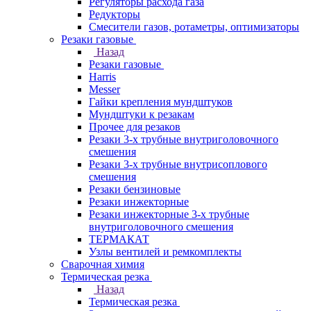
Регуляторы расхода газа
Редукторы
Смесители газов, ротаметры, оптимизаторы
Резаки газовые
Назад
Резаки газовые
Harris
Messer
Гайки крепления мундштуков
Мундштуки к резакам
Прочее для резаков
Резаки 3-х трубные внутриголовочного
смешения
Резаки 3-х трубные внутрисоплового
смешения
Резаки бензиновые
Резаки инжекторные
Резаки инжекторные 3-х трубные
внутриголовочного смешения
ТЕРМАКАТ
Узлы вентилей и ремкомплекты
Сварочная химия
Термическая резка
Назад
Термическая резка