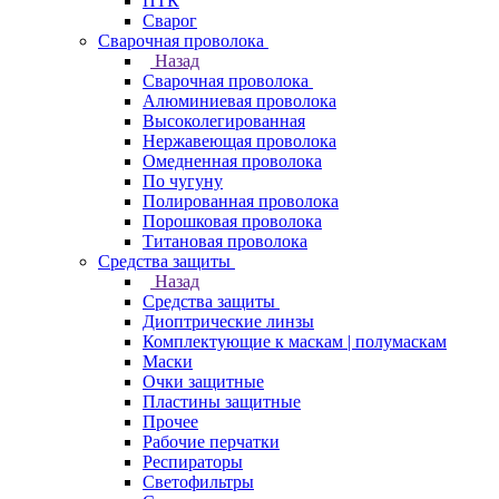
ПТК
Сварог
Сварочная проволока
Назад
Сварочная проволока
Алюминиевая проволока
Высоколегированная
Нержавеющая проволока
Омедненная проволока
По чугуну
Полированная проволока
Порошковая проволока
Титановая проволока
Средства защиты
Назад
Средства защиты
Диоптрические линзы
Комплектующие к маскам | полумаскам
Маски
Очки защитные
Пластины защитные
Прочее
Рабочие перчатки
Респираторы
Светофильтры