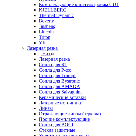
Комплектующие к плазмотронам CUT
KJELLBERG
Thermal Dynamic
Beverly
Jiusheng
Lincoln
Triton
YK
Лазерная резка
Назад
Лазерная резка
Сопла для RT
Сопла для P-tec
Сопла для Trumpf
Сопла для Bystronic
Сопла для AMADA
Сопла для Salvagnini
Керамические вставки
Лазерные источники
Линзы
Отражающие линзы (зеркала)
Прочие комплектующие
Сопла для BOCI
Стекла защитные
Уплотнительные кольца