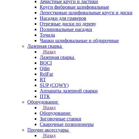
Зачистные круги и ластики
Круги фибровые шлифовальные
Лепестковые шлифовальные круги и диски
Насадки для граверов
Отрезные диски по дереву
Полировальные насадки
Точила
Чашки шлифовальные и обдирочные
Лазерная сварка
Назад
Лазерная сварка
BOCI
Qilin
RelFar
RT
SUP (CQWY)
Аппараты лазерной сварки
ПТК
Оборудование
Назад
Оборудование
Зиговочные станки
Сварочные позиционеры
Прочие аксессуары
Назад