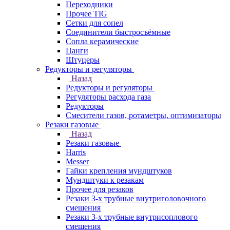
Переходники
Прочее TIG
Сетки для сопел
Соединители быстросъёмные
Сопла керамические
Цанги
Штуцеры
Редукторы и регуляторы
Назад
Редукторы и регуляторы
Регуляторы расхода газа
Редукторы
Смесители газов, ротаметры, оптимизаторы
Резаки газовые
Назад
Резаки газовые
Harris
Messer
Гайки крепления мундштуков
Мундштуки к резакам
Прочее для резаков
Резаки 3-х трубные внутриголовочного
смешения
Резаки 3-х трубные внутрисоплового
смешения