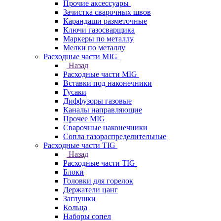
Прочие аксессуары
Зачистка сварочных швов
Карандаши разметочные
Ключи газосварщика
Маркеры по металлу
Мелки по металлу
Расходные части MIG
Назад
Расходные части MIG
Вставки под наконечники
Гусаки
Диффузоры газовые
Каналы направляющие
Прочее MIG
Сварочные наконечники
Сопла газораспределительные
Расходные части TIG
Назад
Расходные части TIG
Блоки
Головки для горелок
Держатели цанг
Заглушки
Кольца
Наборы сопел