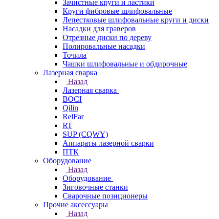
Зачистные круги и ластики
Круги фибровые шлифовальные
Лепестковые шлифовальные круги и диски
Насадки для граверов
Отрезные диски по дереву
Полировальные насадки
Точила
Чашки шлифовальные и обдирочные
Лазерная сварка
Назад
Лазерная сварка
BOCI
Qilin
RelFar
RT
SUP (CQWY)
Аппараты лазерной сварки
ПТК
Оборудование
Назад
Оборудование
Зиговочные станки
Сварочные позиционеры
Прочие аксессуары
Назад