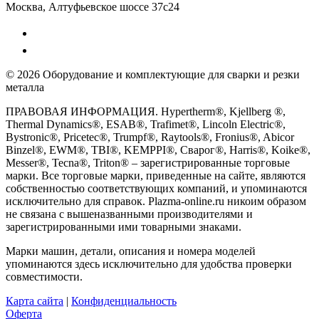
Москва, Алтуфьевское шоссе 37с24
© 2026 Оборудование и комплектующие для сварки и резки
металла
ПРАВОВАЯ ИНФОРМАЦИЯ. Hypertherm®, Kjellberg ®,
Thermal Dynamics®, ESAB®, Trafimet®, Lincoln Electric®,
Bystronic®, Pricetec®, Trumpf®, Raytools®, Fronius®, Abicor
Binzel®, EWM®, TBI®, KEMPPI®, Сварог®, Harris®, Koike®,
Messer®, Tecna®, Triton® – зарегистрированные торговые
марки. Все торговые марки, приведенные на сайте, являются
собственностью соответствующих компаний, и упоминаются
исключительно для справок. Plazma-online.ru никоим образом
не связана с вышеназванными производителями и
зарегистрированными ими товарными знаками.
Марки машин, детали, описания и номера моделей
упоминаются здесь исключительно для удобства проверки
совместимости.
Карта сайта
|
Конфиденциальность
Оферта