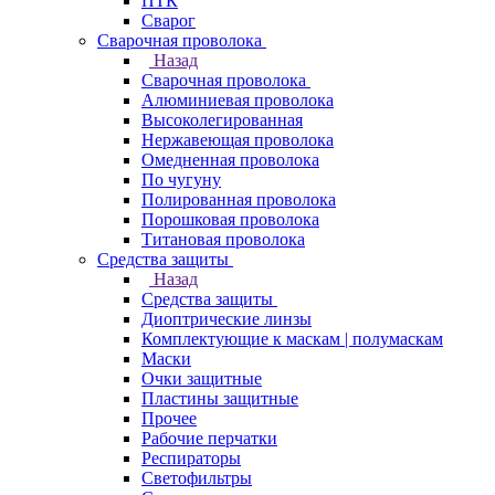
ПТК
Сварог
Сварочная проволока
Назад
Сварочная проволока
Алюминиевая проволока
Высоколегированная
Нержавеющая проволока
Омедненная проволока
По чугуну
Полированная проволока
Порошковая проволока
Титановая проволока
Средства защиты
Назад
Средства защиты
Диоптрические линзы
Комплектующие к маскам | полумаскам
Маски
Очки защитные
Пластины защитные
Прочее
Рабочие перчатки
Респираторы
Светофильтры