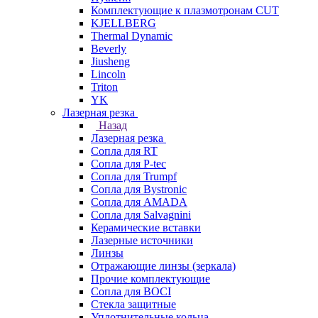
Комплектующие к плазмотронам CUT
KJELLBERG
Thermal Dynamic
Beverly
Jiusheng
Lincoln
Triton
YK
Лазерная резка
Назад
Лазерная резка
Сопла для RT
Сопла для P-tec
Сопла для Trumpf
Сопла для Bystronic
Сопла для AMADA
Сопла для Salvagnini
Керамические вставки
Лазерные источники
Линзы
Отражающие линзы (зеркала)
Прочие комплектующие
Сопла для BOCI
Стекла защитные
Уплотнительные кольца