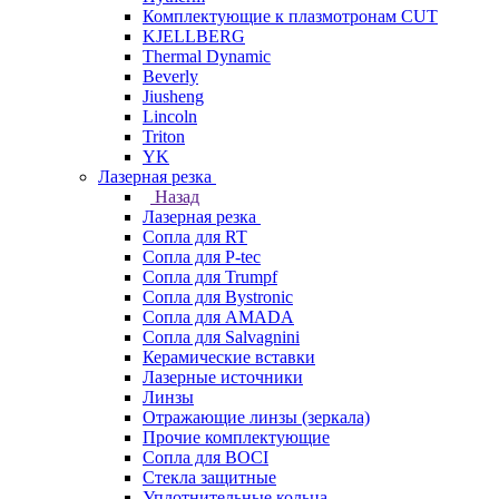
Комплектующие к плазмотронам CUT
KJELLBERG
Thermal Dynamic
Beverly
Jiusheng
Lincoln
Triton
YK
Лазерная резка
Назад
Лазерная резка
Сопла для RT
Сопла для P-tec
Сопла для Trumpf
Сопла для Bystronic
Сопла для AMADA
Сопла для Salvagnini
Керамические вставки
Лазерные источники
Линзы
Отражающие линзы (зеркала)
Прочие комплектующие
Сопла для BOCI
Стекла защитные
Уплотнительные кольца