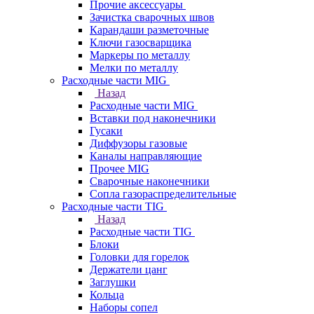
Прочие аксессуары
Зачистка сварочных швов
Карандаши разметочные
Ключи газосварщика
Маркеры по металлу
Мелки по металлу
Расходные части MIG
Назад
Расходные части MIG
Вставки под наконечники
Гусаки
Диффузоры газовые
Каналы направляющие
Прочее MIG
Сварочные наконечники
Сопла газораспределительные
Расходные части TIG
Назад
Расходные части TIG
Блоки
Головки для горелок
Держатели цанг
Заглушки
Кольца
Наборы сопел