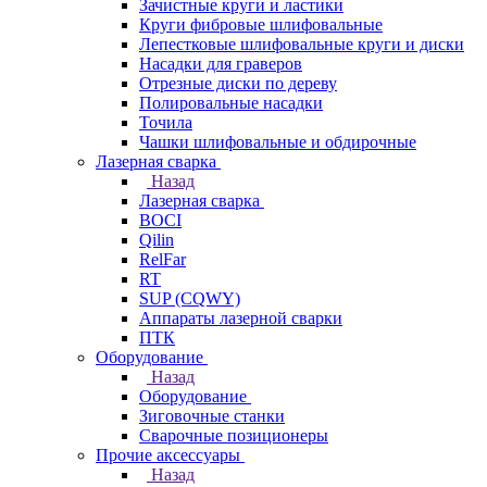
Зачистные круги и ластики
Круги фибровые шлифовальные
Лепестковые шлифовальные круги и диски
Насадки для граверов
Отрезные диски по дереву
Полировальные насадки
Точила
Чашки шлифовальные и обдирочные
Лазерная сварка
Назад
Лазерная сварка
BOCI
Qilin
RelFar
RT
SUP (CQWY)
Аппараты лазерной сварки
ПТК
Оборудование
Назад
Оборудование
Зиговочные станки
Сварочные позиционеры
Прочие аксессуары
Назад