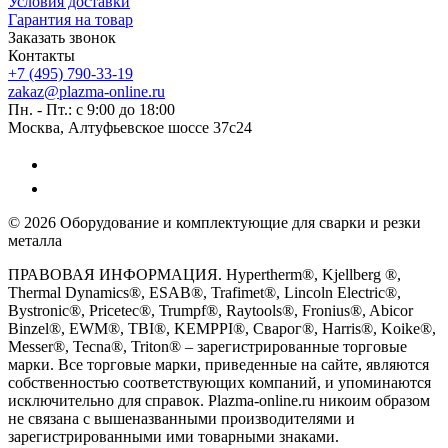
Условия доставки
Гарантия на товар
Заказать звонок
Контакты
+7 (495) 790-33-19
zakaz@plazma-online.ru
Пн. - Пт.: с 9:00 до 18:00
Москва, Алтуфьевское шоссе 37с24
© 2026 Оборудование и комплектующие для сварки и резки
металла
ПРАВОВАЯ ИНФОРМАЦИЯ. Hypertherm®, Kjellberg ®,
Thermal Dynamics®, ESAB®, Trafimet®, Lincoln Electric®,
Bystronic®, Pricetec®, Trumpf®, Raytools®, Fronius®, Abicor
Binzel®, EWM®, TBI®, KEMPPI®, Сварог®, Harris®, Koike®,
Messer®, Tecna®, Triton® – зарегистрированные торговые
марки. Все торговые марки, приведенные на сайте, являются
собственностью соответствующих компаний, и упоминаются
исключительно для справок. Plazma-online.ru никоим образом
не связана с вышеназванными производителями и
зарегистрированными ими товарными знаками.