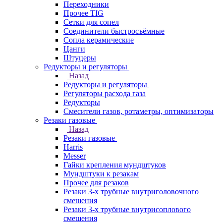
Переходники
Прочее TIG
Сетки для сопел
Соединители быстросъёмные
Сопла керамические
Цанги
Штуцеры
Редукторы и регуляторы
Назад
Редукторы и регуляторы
Регуляторы расхода газа
Редукторы
Смесители газов, ротаметры, оптимизаторы
Резаки газовые
Назад
Резаки газовые
Harris
Messer
Гайки крепления мундштуков
Мундштуки к резакам
Прочее для резаков
Резаки 3-х трубные внутриголовочного
смешения
Резаки 3-х трубные внутрисоплового
смешения