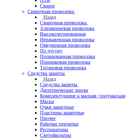
ПТК
Сварог
Сварочная проволока
Назад
Сварочная проволока
Алюминиевая проволока
Высоколегированная
Нержавеющая проволока
Омедненная проволока
По чугуну
Полированная проволока
Порошковая проволока
Титановая проволока
Средства защиты
Назад
Средства защиты
Диоптрические линзы
Комплектующие к маскам | полумаскам
Маски
Очки защитные
Пластины защитные
Прочее
Рабочие перчатки
Респираторы
Светофильтры