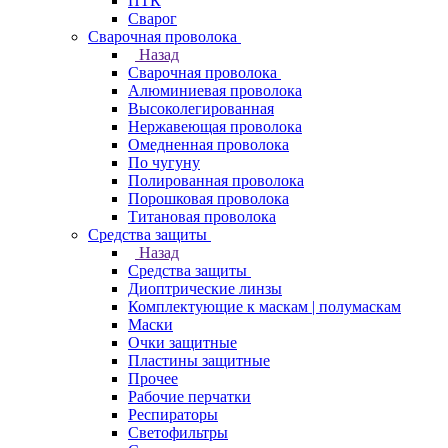
ПТК
Сварог
Сварочная проволока
Назад
Сварочная проволока
Алюминиевая проволока
Высоколегированная
Нержавеющая проволока
Омедненная проволока
По чугуну
Полированная проволока
Порошковая проволока
Титановая проволока
Средства защиты
Назад
Средства защиты
Диоптрические линзы
Комплектующие к маскам | полумаскам
Маски
Очки защитные
Пластины защитные
Прочее
Рабочие перчатки
Респираторы
Светофильтры