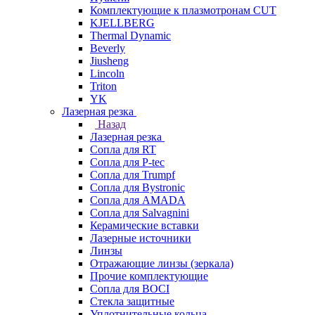
Комплектующие к плазмотронам CUT
KJELLBERG
Thermal Dynamic
Beverly
Jiusheng
Lincoln
Triton
YK
Лазерная резка
Назад
Лазерная резка
Сопла для RT
Сопла для P-tec
Сопла для Trumpf
Сопла для Bystronic
Сопла для AMADA
Сопла для Salvagnini
Керамические вставки
Лазерные источники
Линзы
Отражающие линзы (зеркала)
Прочие комплектующие
Сопла для BOCI
Стекла защитные
Уплотнительные кольца