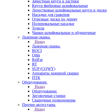
Зачистные круги и ластики
Круги фибровые шлифовальные
Лепестковые шлифовальные круги и диски
Насадки для граверов
Отрезные диски по дереву
Полировальные насадки
Точила
Чашки шлифовальные и обдирочные
Лазерная сварка
Назад
Лазерная сварка
BOCI
Qilin
RelFar
RT
SUP (CQWY)
Аппараты лазерной сварки
ПТК
Оборудование
Назад
Оборудование
Зиговочные станки
Сварочные позиционеры
Прочие аксессуары
Назад