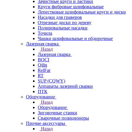
Зачистные круги и ластики
Круги фибровые шлифовальные
Лепестковые шлифовальные круги и диски
Насадки для граверов
Отрезные диски по дереву
Полировальные насадки
Точила
Чашки шлифовальные и обдирочные
Лазерная сварка
Назад
Лазерная сварка
BOCI
Qilin
RelFar
RT
SUP (CQWY)
Аппараты лазерной сварки
ПТК
Оборудование
Назад
Оборудование
Зиговочные станки
Сварочные позиционеры
Прочие аксессуары
Назад