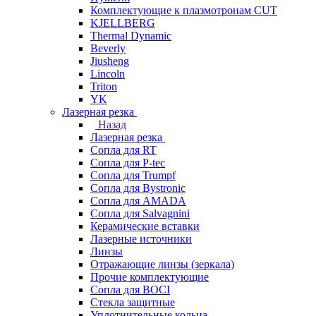
Комплектующие к плазмотронам CUT
KJELLBERG
Thermal Dynamic
Beverly
Jiusheng
Lincoln
Triton
YK
Лазерная резка
Назад
Лазерная резка
Сопла для RT
Сопла для P-tec
Сопла для Trumpf
Сопла для Bystronic
Сопла для AMADA
Сопла для Salvagnini
Керамические вставки
Лазерные источники
Линзы
Отражающие линзы (зеркала)
Прочие комплектующие
Сопла для BOCI
Стекла защитные
Уплотнительные кольца