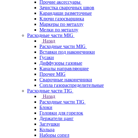
Прочие аксессуары
Зачистка сварочных швов
Карандаши разметочные
Ключи газосварщика
Маркеры по металлу
Мелки по металлу
Расходные части MIG
Назад
Расходные части MIG
Вставки под наконечники
Гусаки
Диффузоры газовые
Каналы направляющие
Прочее MIG
Сварочные наконечники
Сопла газораспределительные
Расходные части TIG
Назад
Расходные части TIG
Блоки
Головки для горелок
Держатели цанг
Заглушки
Кольца
Наборы сопел