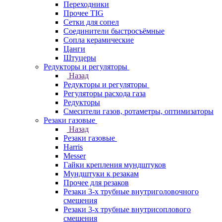
Переходники
Прочее TIG
Сетки для сопел
Соединители быстросъёмные
Сопла керамические
Цанги
Штуцеры
Редукторы и регуляторы
Назад
Редукторы и регуляторы
Регуляторы расхода газа
Редукторы
Смесители газов, ротаметры, оптимизаторы
Резаки газовые
Назад
Резаки газовые
Harris
Messer
Гайки крепления мундштуков
Мундштуки к резакам
Прочее для резаков
Резаки 3-х трубные внутриголовочного
смешения
Резаки 3-х трубные внутрисоплового
смешения