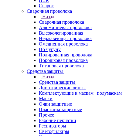
ПТК
Сварог
Сварочная проволока
Назад
Сварочная проволока
Алюминиевая проволока
Высоколегированная
Нержавеющая проволока
Омедненная проволока
По чугуну
Полированная проволока
Порошковая проволока
Титановая проволока
Средства защиты
Назад
Средства защиты
Диоптрические линзы
Комплектующие к маскам | полумаскам
Маски
Очки защитные
Пластины защитные
Прочее
Рабочие перчатки
Респираторы
Светофильтры