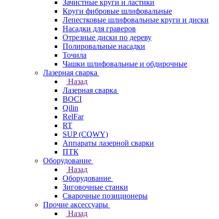
Зачистные круги и ластики
Круги фибровые шлифовальные
Лепестковые шлифовальные круги и диски
Насадки для граверов
Отрезные диски по дереву
Полировальные насадки
Точила
Чашки шлифовальные и обдирочные
Лазерная сварка
Назад
Лазерная сварка
BOCI
Qilin
RelFar
RT
SUP (CQWY)
Аппараты лазерной сварки
ПТК
Оборудование
Назад
Оборудование
Зиговочные станки
Сварочные позиционеры
Прочие аксессуары
Назад