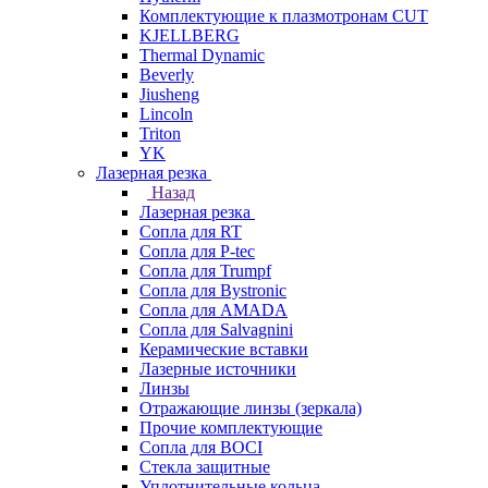
Комплектующие к плазмотронам CUT
KJELLBERG
Thermal Dynamic
Beverly
Jiusheng
Lincoln
Triton
YK
Лазерная резка
Назад
Лазерная резка
Сопла для RT
Сопла для P-tec
Сопла для Trumpf
Сопла для Bystronic
Сопла для AMADA
Сопла для Salvagnini
Керамические вставки
Лазерные источники
Линзы
Отражающие линзы (зеркала)
Прочие комплектующие
Сопла для BOCI
Стекла защитные
Уплотнительные кольца