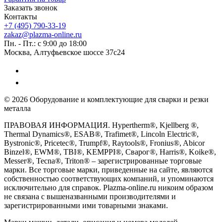
Заказать звонок
Контакты
+7 (495) 790-33-19
zakaz@plazma-online.ru
Пн. - Пт.: с 9:00 до 18:00
Москва, Алтуфьевское шоссе 37с24
© 2026 Оборудование и комплектующие для сварки и резки
металла
ПРАВОВАЯ ИНФОРМАЦИЯ. Hypertherm®, Kjellberg ®,
Thermal Dynamics®, ESAB®, Trafimet®, Lincoln Electric®,
Bystronic®, Pricetec®, Trumpf®, Raytools®, Fronius®, Abicor
Binzel®, EWM®, TBI®, KEMPPI®, Сварог®, Harris®, Koike®,
Messer®, Tecna®, Triton® – зарегистрированные торговые
марки. Все торговые марки, приведенные на сайте, являются
собственностью соответствующих компаний, и упоминаются
исключительно для справок. Plazma-online.ru никоим образом
не связана с вышеназванными производителями и
зарегистрированными ими товарными знаками.