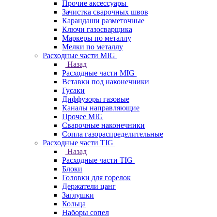
Прочие аксессуары
Зачистка сварочных швов
Карандаши разметочные
Ключи газосварщика
Маркеры по металлу
Мелки по металлу
Расходные части MIG
Назад
Расходные части MIG
Вставки под наконечники
Гусаки
Диффузоры газовые
Каналы направляющие
Прочее MIG
Сварочные наконечники
Сопла газораспределительные
Расходные части TIG
Назад
Расходные части TIG
Блоки
Головки для горелок
Держатели цанг
Заглушки
Кольца
Наборы сопел