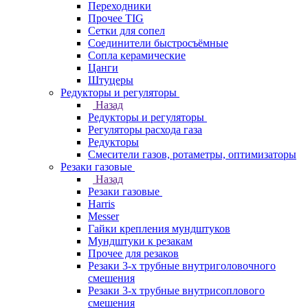
Переходники
Прочее TIG
Сетки для сопел
Соединители быстросъёмные
Сопла керамические
Цанги
Штуцеры
Редукторы и регуляторы
Назад
Редукторы и регуляторы
Регуляторы расхода газа
Редукторы
Смесители газов, ротаметры, оптимизаторы
Резаки газовые
Назад
Резаки газовые
Harris
Messer
Гайки крепления мундштуков
Мундштуки к резакам
Прочее для резаков
Резаки 3-х трубные внутриголовочного
смешения
Резаки 3-х трубные внутрисоплового
смешения