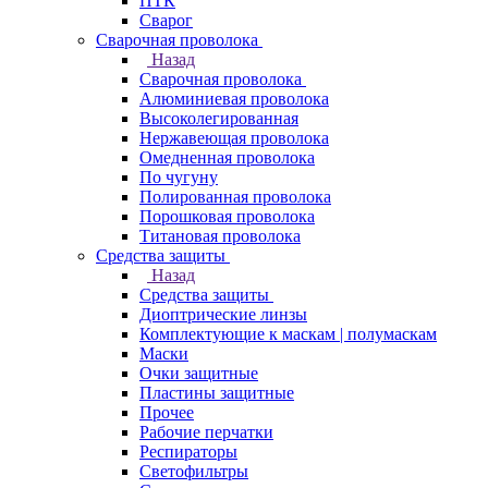
ПТК
Сварог
Сварочная проволока
Назад
Сварочная проволока
Алюминиевая проволока
Высоколегированная
Нержавеющая проволока
Омедненная проволока
По чугуну
Полированная проволока
Порошковая проволока
Титановая проволока
Средства защиты
Назад
Средства защиты
Диоптрические линзы
Комплектующие к маскам | полумаскам
Маски
Очки защитные
Пластины защитные
Прочее
Рабочие перчатки
Респираторы
Светофильтры