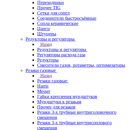
Переходники
Прочее TIG
Сетки для сопел
Соединители быстросъёмные
Сопла керамические
Цанги
Штуцеры
Редукторы и регуляторы
Назад
Редукторы и регуляторы
Регуляторы расхода газа
Редукторы
Смесители газов, ротаметры, оптимизаторы
Резаки газовые
Назад
Резаки газовые
Harris
Messer
Гайки крепления мундштуков
Мундштуки к резакам
Прочее для резаков
Резаки 3-х трубные внутриголовочного
смешения
Резаки 3-х трубные внутрисоплового
смешения