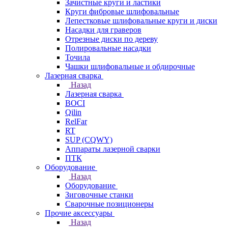
Зачистные круги и ластики
Круги фибровые шлифовальные
Лепестковые шлифовальные круги и диски
Насадки для граверов
Отрезные диски по дереву
Полировальные насадки
Точила
Чашки шлифовальные и обдирочные
Лазерная сварка
Назад
Лазерная сварка
BOCI
Qilin
RelFar
RT
SUP (CQWY)
Аппараты лазерной сварки
ПТК
Оборудование
Назад
Оборудование
Зиговочные станки
Сварочные позиционеры
Прочие аксессуары
Назад