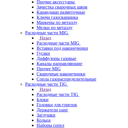
Прочие аксессуары
Зачистка сварочных швов
Карандаши разметочные
Ключи газосварщика
Маркеры по металлу
Мелки по металлу
Расходные части MIG
Назад
Расходные части MIG
Вставки под наконечники
Гусаки
Диффузоры газовые
Каналы направляющие
Прочее MIG
Сварочные наконечники
Сопла газораспределительные
Расходные части TIG
Назад
Расходные части TIG
Блоки
Головки для горелок
Держатели цанг
Заглушки
Кольца
Наборы сопел