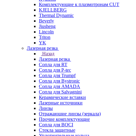
Комплектующие к плазмотронам CUT
KJELLBERG
Thermal Dynamic
Beverly
Jiusheng
Lincoln
Triton
YK
Лазерная резка
Назад
Лазерная резка
Сопла для RT
Сопла для P-tec
Сопла для Trumpf
Сопла для Bystronic
Сопла для AMADA
Сопла для Salvagnini
Керамические вставки
Лазерные источники
Линзы
Отражающие линзы (зеркала)
Прочие комплектующие
Сопла для BOCI
Стекла защитные
Уплотнительные кольца