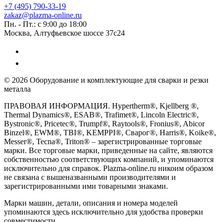
+7 (495) 790-33-19
zakaz@plazma-online.ru
Пн. - Пт.: с 9:00 до 18:00
Москва, Алтуфьевское шоссе 37с24
© 2026 Оборудование и комплектующие для сварки и резки
металла
ПРАВОВАЯ ИНФОРМАЦИЯ. Hypertherm®, Kjellberg ®,
Thermal Dynamics®, ESAB®, Trafimet®, Lincoln Electric®,
Bystronic®, Pricetec®, Trumpf®, Raytools®, Fronius®, Abicor
Binzel®, EWM®, TBI®, KEMPPI®, Сварог®, Harris®, Koike®,
Messer®, Tecna®, Triton® – зарегистрированные торговые
марки. Все торговые марки, приведенные на сайте, являются
собственностью соответствующих компаний, и упоминаются
исключительно для справок. Plazma-online.ru никоим образом
не связана с вышеназванными производителями и
зарегистрированными ими товарными знаками.
Марки машин, детали, описания и номера моделей
упоминаются здесь исключительно для удобства проверки
совместимости.