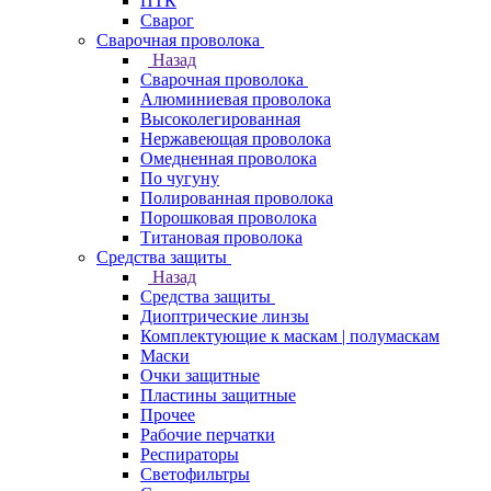
ПТК
Сварог
Сварочная проволока
Назад
Сварочная проволока
Алюминиевая проволока
Высоколегированная
Нержавеющая проволока
Омедненная проволока
По чугуну
Полированная проволока
Порошковая проволока
Титановая проволока
Средства защиты
Назад
Средства защиты
Диоптрические линзы
Комплектующие к маскам | полумаскам
Маски
Очки защитные
Пластины защитные
Прочее
Рабочие перчатки
Респираторы
Светофильтры