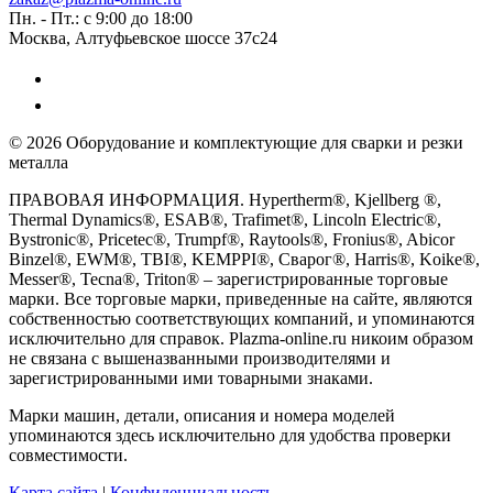
Пн. - Пт.: с 9:00 до 18:00
Москва, Алтуфьевское шоссе 37с24
© 2026 Оборудование и комплектующие для сварки и резки
металла
ПРАВОВАЯ ИНФОРМАЦИЯ. Hypertherm®, Kjellberg ®,
Thermal Dynamics®, ESAB®, Trafimet®, Lincoln Electric®,
Bystronic®, Pricetec®, Trumpf®, Raytools®, Fronius®, Abicor
Binzel®, EWM®, TBI®, KEMPPI®, Сварог®, Harris®, Koike®,
Messer®, Tecna®, Triton® – зарегистрированные торговые
марки. Все торговые марки, приведенные на сайте, являются
собственностью соответствующих компаний, и упоминаются
исключительно для справок. Plazma-online.ru никоим образом
не связана с вышеназванными производителями и
зарегистрированными ими товарными знаками.
Марки машин, детали, описания и номера моделей
упоминаются здесь исключительно для удобства проверки
совместимости.
Карта сайта
|
Конфиденциальность