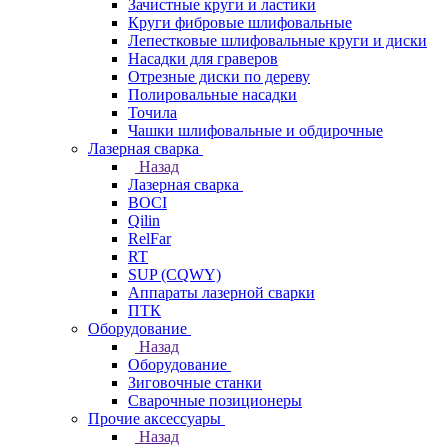
Зачистные круги и ластики
Круги фибровые шлифовальные
Лепестковые шлифовальные круги и диски
Насадки для граверов
Отрезные диски по дереву
Полировальные насадки
Точила
Чашки шлифовальные и обдирочные
Лазерная сварка
Назад
Лазерная сварка
BOCI
Qilin
RelFar
RT
SUP (CQWY)
Аппараты лазерной сварки
ПТК
Оборудование
Назад
Оборудование
Зиговочные станки
Сварочные позиционеры
Прочие аксессуары
Назад