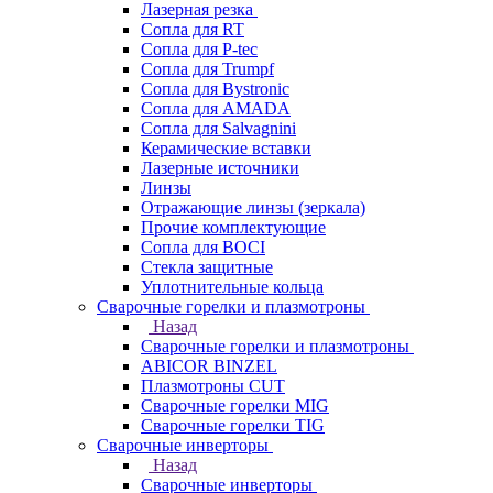
Лазерная резка
Сопла для RT
Сопла для P-tec
Сопла для Trumpf
Сопла для Bystronic
Сопла для AMADA
Сопла для Salvagnini
Керамические вставки
Лазерные источники
Линзы
Отражающие линзы (зеркала)
Прочие комплектующие
Сопла для BOCI
Стекла защитные
Уплотнительные кольца
Сварочные горелки и плазмотроны
Назад
Сварочные горелки и плазмотроны
ABICOR BINZEL
Плазмотроны CUT
Сварочные горелки MIG
Сварочные горелки TIG
Сварочные инверторы
Назад
Сварочные инверторы