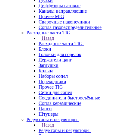
Гусаки
Диффузоры газовые
Каналы направляющие
Прочее MIG
Сварочные наконечники
Сопла газораспределительные
Расходные части TIG
Назад
Расходные части TIG
Блоки
Головки для горелок
Держатели цанг
Заглушки
Кольца
Наборы сопел
Переходники
Прочее TIG
Сетки для сопел
Соединители быстросъёмные
Сопла керамические
Цанги
Штуцеры
Редукторы и регуляторы
Назад
Редукторы и регуляторы