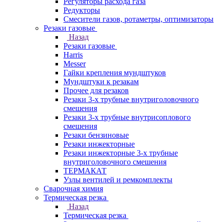
Регуляторы расхода газа
Редукторы
Смесители газов, ротаметры, оптимизаторы
Резаки газовые
Назад
Резаки газовые
Harris
Messer
Гайки крепления мундштуков
Мундштуки к резакам
Прочее для резаков
Резаки 3-х трубные внутриголовочного
смешения
Резаки 3-х трубные внутрисоплового
смешения
Резаки бензиновые
Резаки инжекторные
Резаки инжекторные 3-х трубные
внутриголовочного смешения
ТЕРМАКАТ
Узлы вентилей и ремкомплекты
Сварочная химия
Термическая резка
Назад
Термическая резка