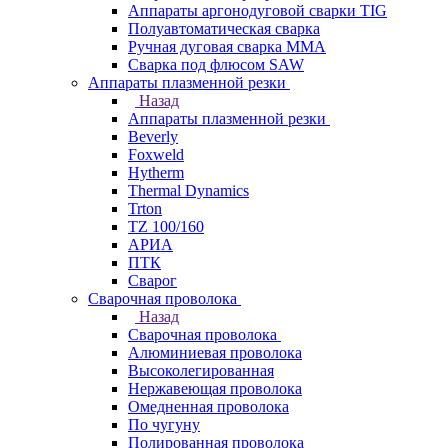
Аппараты аргонодуговой сварки TIG
Полуавтоматическая сварка
Ручная дуговая сварка MMA
Сварка под флюсом SAW
Аппараты плазменной резки
Назад
Аппараты плазменной резки
Beverly
Foxweld
Hytherm
Thermal Dynamics
Trton
TZ 100/160
АРИА
ПТК
Сварог
Сварочная проволока
Назад
Сварочная проволока
Алюминиевая проволока
Высоколегированная
Нержавеющая проволока
Омедненная проволока
По чугуну
Полированная проволока