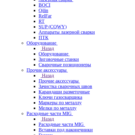
BOCI
Qilin
RelFar
RT
SUP (CQWY)
Аппараты лазерной сварки
ПТК
Оборудование
Назад
Оборудование
Зиговочные станки
Сварочные позиционеры
Прочие аксессуары
Назад
Прочие аксессуары
Зачистка сварочных швов
Карандаши разметочные
Ключи газосварщика
Маркеры по металлу
Мелки по металлу
Расходные части MIG
Назад
Расходные части MIG
Вставки под наконечники