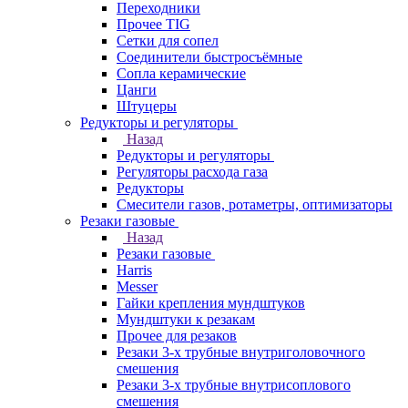
Переходники
Прочее TIG
Сетки для сопел
Соединители быстросъёмные
Сопла керамические
Цанги
Штуцеры
Редукторы и регуляторы
Назад
Редукторы и регуляторы
Регуляторы расхода газа
Редукторы
Смесители газов, ротаметры, оптимизаторы
Резаки газовые
Назад
Резаки газовые
Harris
Messer
Гайки крепления мундштуков
Мундштуки к резакам
Прочее для резаков
Резаки 3-х трубные внутриголовочного
смешения
Резаки 3-х трубные внутрисоплового
смешения