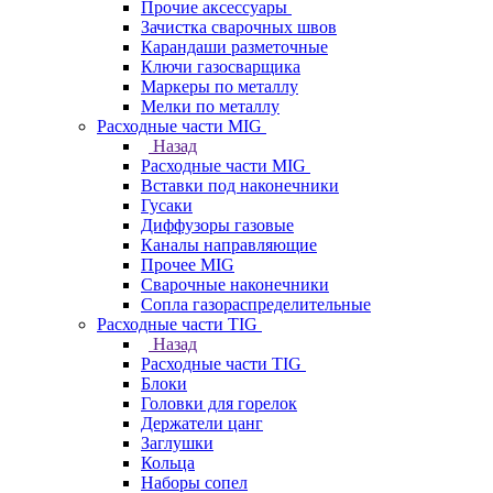
Прочие аксессуары
Зачистка сварочных швов
Карандаши разметочные
Ключи газосварщика
Маркеры по металлу
Мелки по металлу
Расходные части MIG
Назад
Расходные части MIG
Вставки под наконечники
Гусаки
Диффузоры газовые
Каналы направляющие
Прочее MIG
Сварочные наконечники
Сопла газораспределительные
Расходные части TIG
Назад
Расходные части TIG
Блоки
Головки для горелок
Держатели цанг
Заглушки
Кольца
Наборы сопел