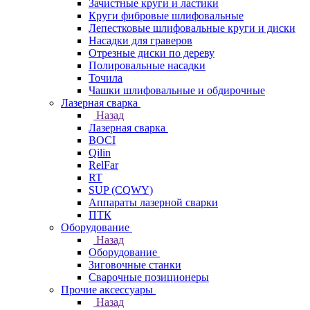
Зачистные круги и ластики
Круги фибровые шлифовальные
Лепестковые шлифовальные круги и диски
Насадки для граверов
Отрезные диски по дереву
Полировальные насадки
Точила
Чашки шлифовальные и обдирочные
Лазерная сварка
Назад
Лазерная сварка
BOCI
Qilin
RelFar
RT
SUP (CQWY)
Аппараты лазерной сварки
ПТК
Оборудование
Назад
Оборудование
Зиговочные станки
Сварочные позиционеры
Прочие аксессуары
Назад