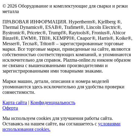
© 2026 Оборудование и комплектующие для сварки и резки
металла
ПРАВОВАЯ ИНФОРМАЦИЯ. Hypertherm®, Kjellberg ®,
Thermal Dynamics®, ESAB®, Trafimet®, Lincoln Electric®,
Bystronic®, Pricetec®, Trumpf®, Raytools®, Fronius®, Abicor
Binzel®, EWM®, TBI®, KEMPPI®, Сварог®, Harris®, Koike®,
Messer®, Tecna®, Triton® – зарегистрированные торговые
марки. Все торговые марки, приведенные на сайте, являются
собственностью соответствующих компаний, и упоминаются
исключительно для справок. Plazma-online.ru никоим образом
не связана с вышеназванными производителями и
зарегистрированными ими товарными знаками.
Марки машин, детали, описания и номера моделей
упоминаются здесь исключительно для удобства проверки
совместимости.
Карта сайта
|
Конфиденциальность
Оферта
Мы используем cookies для улучшения работы сайта.
Оставаясь на нашем сайте, вы соглашаетесь с
условиями
использования cookies.