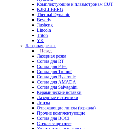
Комплектующие к плазмотронам CUT
KJELLBERG
Thermal Dynamic
Beverly
Jiusheng
Lincoln
Triton
YK
Лазерная резка
Назад
Лазерная резка
Сопла для RT
Сопла для P-tec
Сопла для Trumpf
Сопла для Bystronic
Сопла для AMADA
Сопла для Salvagnini
Керамические вставки
Лазерные источники
Линзы
Отражающие линзы (зеркала)
Прочие комплектующие
Сопла для BOCI
Стекла защитные
Уплотнительные кольца