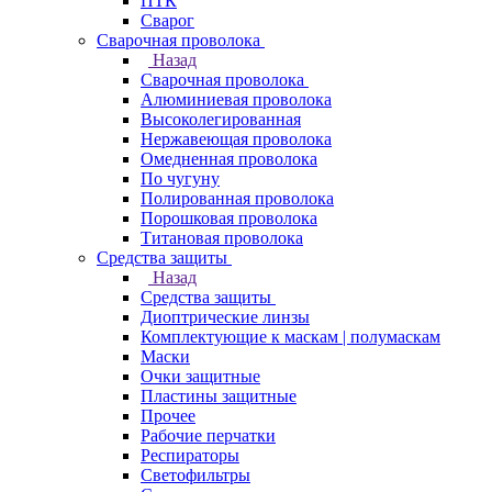
ПТК
Сварог
Сварочная проволока
Назад
Сварочная проволока
Алюминиевая проволока
Высоколегированная
Нержавеющая проволока
Омедненная проволока
По чугуну
Полированная проволока
Порошковая проволока
Титановая проволока
Средства защиты
Назад
Средства защиты
Диоптрические линзы
Комплектующие к маскам | полумаскам
Маски
Очки защитные
Пластины защитные
Прочее
Рабочие перчатки
Респираторы
Светофильтры